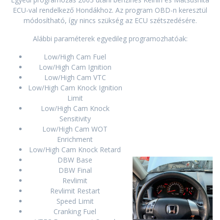
ECU-val rendelkező Hondákhoz. Az program OBD-n keresztül
módosítható, így nincs szükség az ECU szétszedésére.
Alábbi paraméterek egyedileg programozhatóak:
Low/High Cam Fuel
Low/High Cam Ignition
Low/High Cam VTC
Low/High Cam Knock Ignition
Limit
Low/High Cam Knock
Sensitivity
Low/High Cam WOT
Enrichment
Low/High Cam Knock Retard
DBW Base
DBW Final
Revlimit
Revlimit Restart
Speed Limit
Cranking Fuel