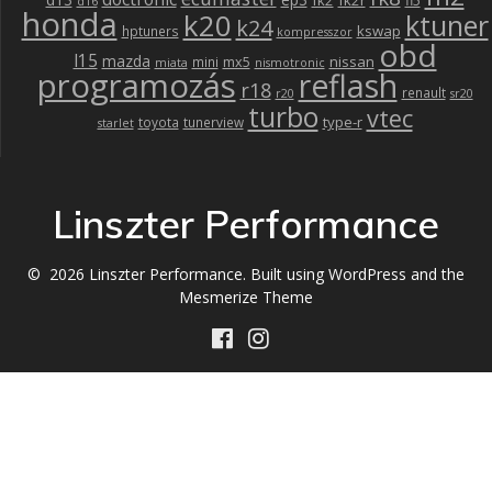
fk2
fk2r
fl5
d16
honda
k20
ktuner
k24
kswap
hptuners
kompresszor
obd
l15
mazda
nissan
mx5
mini
miata
nismotronic
programozás
reflash
r18
renault
r20
sr20
turbo
vtec
type-r
toyota
tunerview
starlet
Linszter Performance
© 2026 Linszter Performance. Built using WordPress and the
Mesmerize Theme