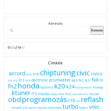
Keresés
Keresés
Facebook
Instagram
TikTok
YouTube
Mail
Címkék
chiptuning
civic
accord
civicx
b16
audi
fk8
ecumaster
doctronic
d13
ep3
fk2
fk2r
crz
fl5
crx
d16
honda
k20
fn2
k24
kswap
hptuners
kompresszor
ktuner
l15
mazda
nissan
mx5
mini
miata
nismotronic
programozás
obd
reflash
r18
r20
turbo
vtec
type-r
renault
toyota
tunerview
sr20
starlet