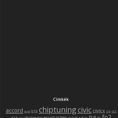
Címkék
chiptuning
civic
accord
civicx
b16
crz
crx
audi
fn2
fk8
ecumaster
doctronic
d13
ep3