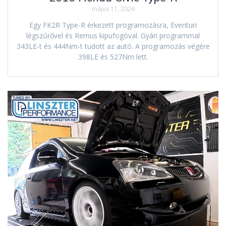
május 11, 2026
Egy FK2R Type-R érkezett programozásra, Eventuri
légszűrővel és Remus kipufogóval. Gyári programmal
343LE-t és 444Nm-t tudott az autó. A programozás végére
398LE és 527Nm lett.