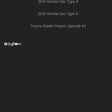
2018 Honda Civic Type-R
2020 Honda Civic Type-R
Toyota Starlet Project, Episode #3
Facebook
Instagram
TikTok
YouTube
Mail