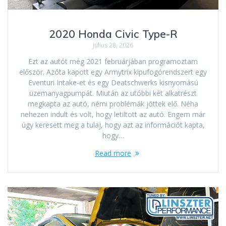
2020 Honda Civic Type-R
július 28, 2026
Ezt az autót még 2021 februárjában programoztam
először. Azóta kapott egy Armytrix kipufogórendszert egy
Eventuri Intake-et és egy Deatschwerks kisnyomású
üzemanyagpumpát. Miután az utóbbi két alkatrészt
megkapta az autó, némi problémák jöttek elő. Néha
nehezen indult és volt, hogy letiltott az autó. Engem már
úgy keresett meg a tulaj, hogy azt az információt kapta,
hogy…
Read more