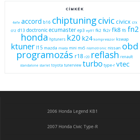
CÍMKÉK
chiptuning
civic
accord
civicx
b16
crx
4efe
fn2
fk8
ecumaster
doctronic
d13
ep3
fk2
fk2r
crz
fl5
ep91
honda
k20
k24
kswap
hptuners
kompresszor
obd
ktuner
l15
mazda
nissan
mini
mx5
miata
nismotronic
programozás
reflash
r18
renault
r20
turbo
vtec
type-r
toyota
tunerview
standalone
starlet
2006 Honda Legend KB1
2007 Honda Civic Type-R