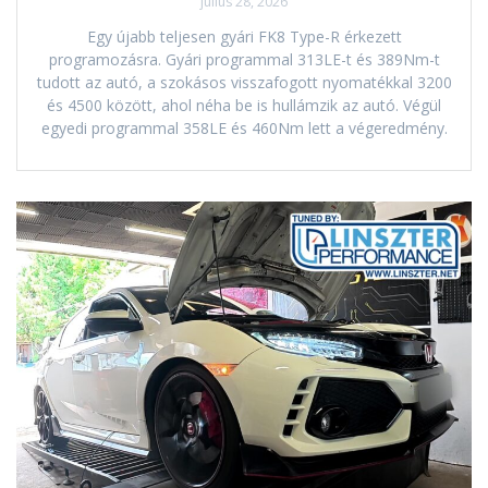
július 28, 2026
Egy újabb teljesen gyári FK8 Type-R érkezett
programozásra. Gyári programmal 313LE-t és 389Nm-t
tudott az autó, a szokásos visszafogott nyomatékkal 3200
és 4500 között, ahol néha be is hullámzik az autó. Végül
egyedi programmal 358LE és 460Nm lett a végeredmény.