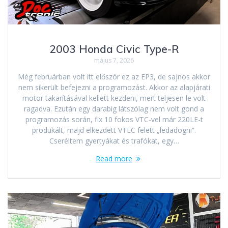
2003 Honda Civic Type-R
május 7, 2026
Még februárban volt itt először ez az EP3, de sajnos akkor
nem sikerült befejezni a programozást. Akkor az alapjárati
motor takarításával kellett kezdeni, mert teljesen le volt
ragadva. Ezután egy darabig látszólag nem volt gond a
programozás során, fix 10 fokos VTC-vel már 220LE-t
produkált, majd elkezdett VTEC felett „ledadogni”.
Cseréltem gyertyákat és trafókat, egy…
Read more