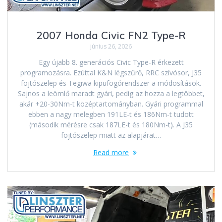
2007 Honda Civic FN2 Type-R
június 26, 2026
Egy újabb 8. generációs Civic Type-R érkezett
programozásra. Ezúttal K&N légszűrő, RRC szívósor, J35
fojtószelep és Tegiwa kipufogórendszer a módosítások.
Sajnos a leömlő maradt gyári, pedig az hozza a legtöbbet,
akár +20-30Nm-t középtartományban. Gyári programmal
ebben a nagy melegben 191LE-t és 186Nm-t tudott
(második mérésre csak 187LE-t és 180Nm-t). A J35
fojtószelep miatt az alapjárat…
Read more