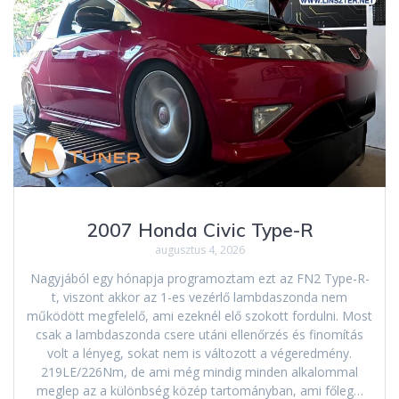
2007 Honda Civic Type-R
augusztus 4, 2026
Nagyjából egy hónapja programoztam ezt az FN2 Type-R-
t, viszont akkor az 1-es vezérlő lambdaszonda nem
működött megfelelő, ami ezeknél elő szokott fordulni. Most
csak a lambdaszonda csere utáni ellenőrzés és finomítás
volt a lényeg, sokat nem is változott a végeredmény.
219LE/226Nm, de ami még mindig minden alkalommal
meglep az a különbség közép tartományban, ami főleg…