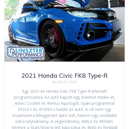
2021 Honda Civic FK8 Type-R
április 23, 2026
Egy 2021-es Honda Civic FK8 Type-R érkezett
programozásra. Az autó kapott egy Eventuri Intake-et,
Airtec Coolert és Remus kipufogót. Gyári programmal
347LE-t és 415Nm-t tudott az autó. A cél nem egy
maximumra kihegyezett autó volt, hanem egy szolidabb
extra teljesítmény. A végeredmény 388LE és 495Nm.
Kérésre a Start/Stop ki lett kapcsolva és 4000-es fordulat