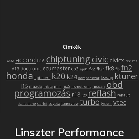
Címkék
chiptuning
civic
accord
civicx
b16
crz
crx
4efe
fn2
fk8
ecumaster
doctronic
d13
ep3
fk2
fk2r
fl5
ep91
honda
k20
ktuner
k24
kswap
hptuners
kompresszor
obd
l15
mazda
nissan
mini
mx5
miata
nismotronic
programozás
reflash
r18
renault
r20
turbo
vtec
type-r
toyota
tunerview
standalone
starlet
Linszter Performance