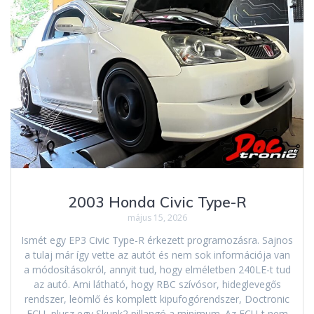
2003 Honda Civic Type-R
május 15, 2026
Ismét egy EP3 Civic Type-R érkezett programozásra. Sajnos
a tulaj már így vette az autót és nem sok információja van
a módosításokról, annyit tud, hogy elméletben 240LE-t tud
az autó. Ami látható, hogy RBC szívósor, hideglevegős
rendszer, leömlő és komplett kipufogórendszer, Doctronic
ECU, plusz egy Skunk2 pillangó a minimum. Az ECU-t nem