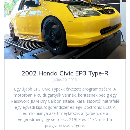
2002 Honda Civic EP3 Type-R
július 20, 2026
Egy újabb EP3 Civic Type-R érkezett programozásra. A
motorban RRC dugattyúk vannak, körítésnek pedig egy
Password JDM Dry Carbon Intake, katalizátortól hátrafelé
egy egyedi kipufogórendszer és egy Doctronic ECU. A
leömlő hiánya azért meglátszik a görbén, de a
végeredmény így se rossz, 219LE és 217Nm lett a
programozás végére.