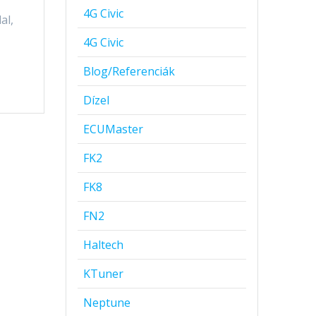
4G Civic
al,
4G Civic
Blog/Referenciák
Dízel
ECUMaster
FK2
FK8
FN2
Haltech
KTuner
Neptune