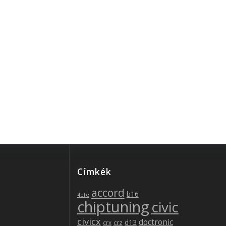
be
Címkék
accord
b16
4efe
chiptuning
civic
civicx
doctronic
d13
crz
crx