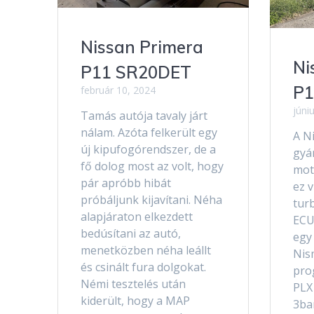
Nissan Primera
Ni
P11 SR20DET
P1
február 10, 2024
júni
Tamás autója tavaly járt
nálam. Azóta felkerült egy
A N
új kipufogórendszer, de a
gyá
fő dolog most az volt, hogy
moto
pár apróbb hibát
ez 
próbáljunk kijavítani. Néha
tur
alapjáraton elkezdett
ECU
bedúsítani az autó,
egy
menetközben néha leállt
Nis
és csinált fura dolgokat.
pro
Némi tesztelés után
PLX
kiderült, hogy a MAP
3ba