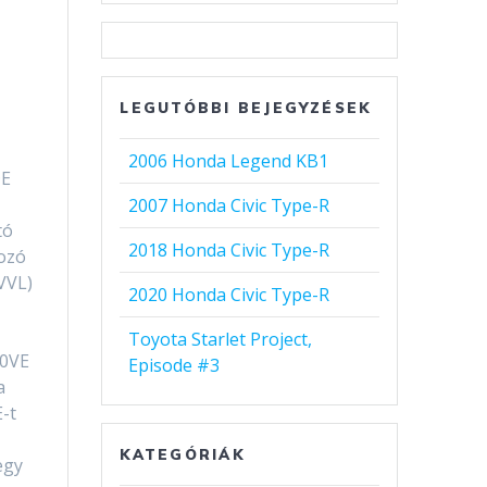
LEGUTÓBBI BEJEGYZÉSEK
2006 Honda Legend KB1
DE
2007 Honda Civic Type-R
tó
2018 Honda Civic Type-R
ozó
VVL)
2020 Honda Civic Type-R
Toyota Starlet Project,
20VE
Episode #3
a
-t
KATEGÓRIÁK
egy