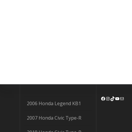
Facebook
Instagram
TikTok
YouTu
Mail
2006 Honda Legend KB1
2007 Honda Civic Type-R