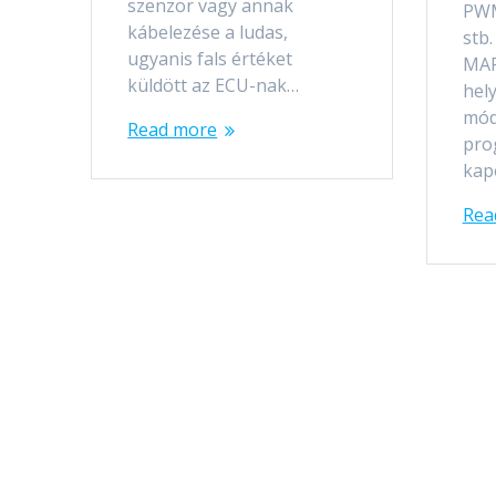
szenzor vagy annak
PWM
kábelezése a ludas,
stb
ugyanis fals értéket
MAP
küldött az ECU-nak…
hel
mód
Read more
pro
kap
Rea