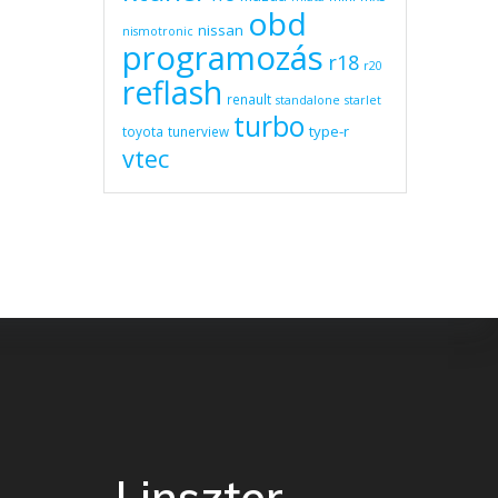
obd
nissan
nismotronic
programozás
r18
r20
reflash
renault
standalone
starlet
turbo
type-r
toyota
tunerview
vtec
Linszter