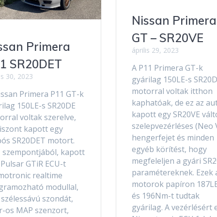
Nissan Primera
GT – SR20VE
ssan Primera
április 29, 2023
1 SR20DET
A P11 Primera GT-k
us 30, 2023
gyárilag 150LE-s SR20
motorral voltak itthon
issan Primera P11 GT-k
kaphatóak, de ez az au
rilag 150LE-s SR20DE
kapott egy SR20VE vált
rral voltak szerelve,
szelepvezérléses (Neo 
viszont kapott egy
hengerfejet és minden
bós SR20DET motort.
egyéb körítést, hogy
 szempontjából, kapott
megfeleljen a gyári SR
 Pulsar GTiR ECU-t
paramétereknek. Ezek 
motronic realtime
motorok papíron 187LE
gramozható modullal,
és 196Nm-t tudtak
 szélessávú szondát,
gyárilag. A vezérlésért 
r-os MAP szenzort,