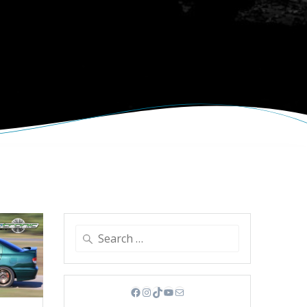
Search
for:
Facebook
Instagram
TikTok
YouTube
Mail