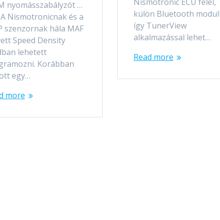
Nismotronic ECU felel,
 nyomásszabályzót …
külön Bluetooth modull
. A Nismotronicnak és a
így TunerView
 szenzornak hála MAF
alkalmazással lehet…
yett Speed Density
ban lehetett
Read more
gramozni. Korábban
ott egy…
d more