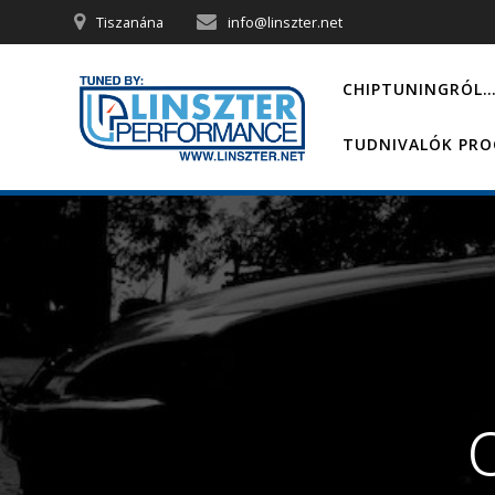
Skip
Tiszanána
info@linszter.net
to
content
CHIPTUNINGRÓL
TUDNIVALÓK PR