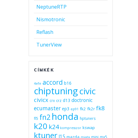
NeptuneRTP
Nismotronic
Reflash
TunerView
CÍMKÉK
accord
b16
4efe
chiptuning
civic
civicx
doctronic
d13
crz
crx
fk8
ecumaster
ep3
fk2
fk2r
ep91
honda
fn2
fl5
hptuners
k20
k24
kswap
kompresszor
ktuner
l15
mazda
mini
mx5
miata