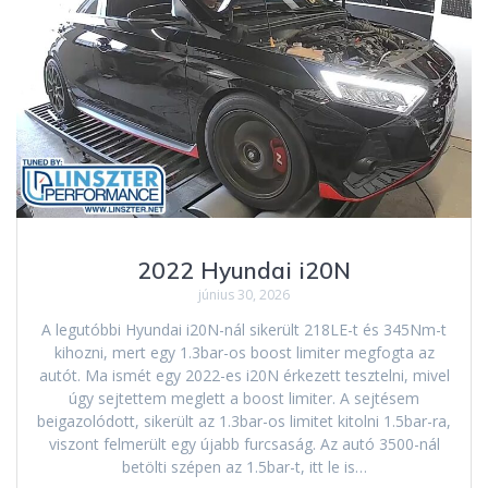
2022 Hyundai i20N
június 30, 2026
A legutóbbi Hyundai i20N-nál sikerült 218LE-t és 345Nm-t
kihozni, mert egy 1.3bar-os boost limiter megfogta az
autót. Ma ismét egy 2022-es i20N érkezett tesztelni, mivel
úgy sejtettem meglett a boost limiter. A sejtésem
beigazolódott, sikerült az 1.3bar-os limitet kitolni 1.5bar-ra,
viszont felmerült egy újabb furcsaság. Az autó 3500-nál
betölti szépen az 1.5bar-t, itt le is…