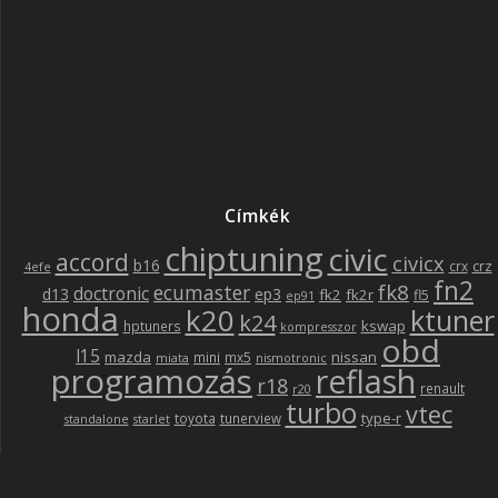
Címkék
chiptuning
civic
accord
civicx
b16
crz
crx
4efe
fn2
fk8
ecumaster
doctronic
d13
ep3
fk2
fk2r
fl5
ep91
honda
k20
ktuner
k24
kswap
hptuners
kompresszor
obd
l15
mazda
nissan
mini
mx5
miata
nismotronic
programozás
reflash
r18
renault
r20
turbo
vtec
type-r
toyota
tunerview
standalone
starlet