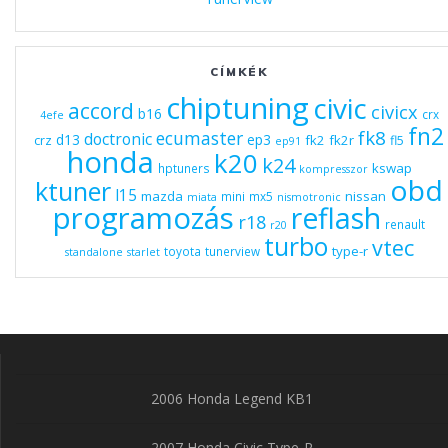
CÍMKÉK
chiptuning
civic
accord
civicx
b16
crx
4efe
fn2
fk8
ecumaster
doctronic
d13
ep3
fk2
fk2r
crz
fl5
ep91
honda
k20
k24
kswap
hptuners
kompresszor
obd
ktuner
l15
mazda
nissan
mini
mx5
miata
nismotronic
programozás
reflash
r18
renault
r20
turbo
vtec
type-r
toyota
tunerview
standalone
starlet
2006 Honda Legend KB1
2007 Honda Civic Type-R