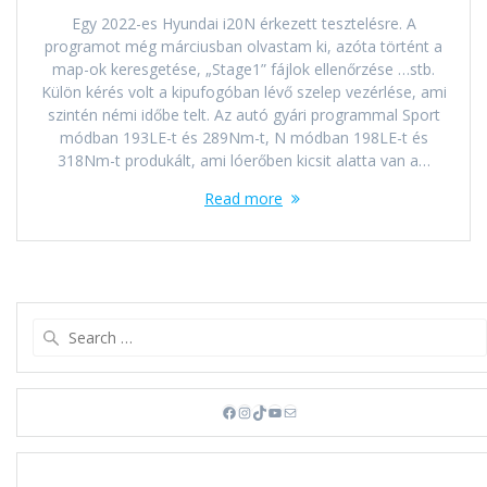
Egy 2022-es Hyundai i20N érkezett tesztelésre. A
programot még márciusban olvastam ki, azóta történt a
map-ok keresgetése, „Stage1” fájlok ellenőrzése …stb.
Külön kérés volt a kipufogóban lévő szelep vezérlése, ami
szintén némi időbe telt. Az autó gyári programmal Sport
módban 193LE-t és 289Nm-t, N módban 198LE-t és
318Nm-t produkált, ami lóerőben kicsit alatta van a…
Read more
Search
for:
Facebook
Instagram
TikTok
YouTube
Mail