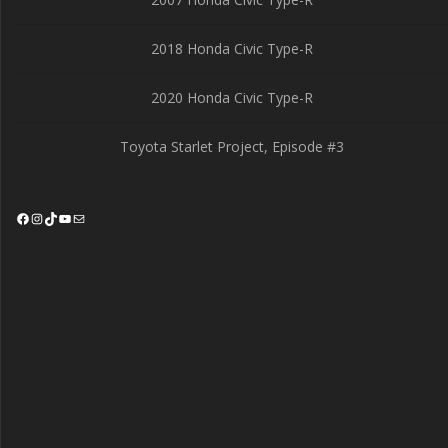
2018 Honda Civic Type-R
2020 Honda Civic Type-R
Toyota Starlet Project, Episode #3
Facebook
Instagram
TikTok
YouTube
Mail