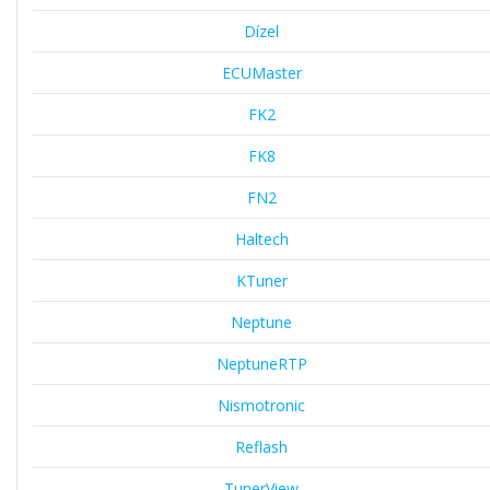
Dízel
ECUMaster
FK2
FK8
FN2
Haltech
KTuner
Neptune
NeptuneRTP
Nismotronic
Reflash
TunerView