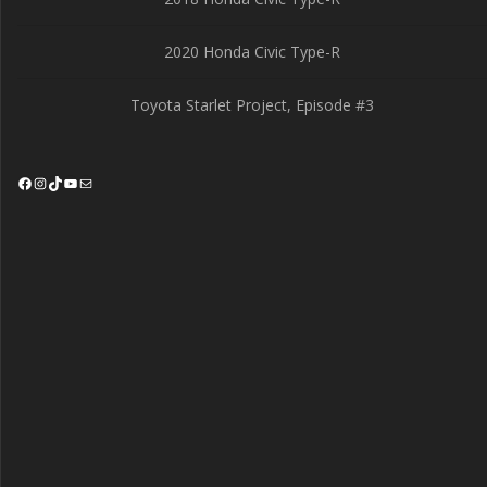
2020 Honda Civic Type-R
Toyota Starlet Project, Episode #3
Facebook
Instagram
TikTok
YouTube
Mail