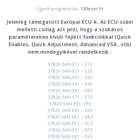
Egyedi programozás:
120ezer Ft
Jelenleg támogatott Európai ECU-k. Az ECU-szám
melletti csillag azt jelzi, hogy a szokásos
paramétereken kívüli fejlett funkciókkal (Quick
Enables, Quick Adjustment, Advanced VSA…stb)
nem mindegyikével rendelkezik.:
37820-5AN-E11 – E13
37820-5AN-E21 – E23
37820-5AN-E31 – E33
37820-5AN-E41 – E43
37820-5AN-E61 – E63
37820-5AN-E71 – E73
37820-5AN-E81 -E83
37820-5AN-EA1 – EA3
37820-5AN-EB1 – EB3
37820-5AN-EC1 – EC3
37820-5AN-EF1 – EF3
37820-5AN-EK1 – EK3