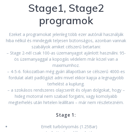
Stage1, Stage2
programok
Ezeket a programokat jelenleg több ezer autónál használják
hiba nélkül és mindegyik teljesen biztonságos, azonban vannak
szabályok amiket célszerű betartani:
– Stage 2-nél csak 100-as üzemanyagot ajánlott használni. 95-
ös üzemanyaggal a kopogás védelem már közel van a
maximumhoz.
– 4-5-6. fokozatban még gyári állapotban se célszerű 4000-es
fordulat alatt padlógázt adni mivel ekkor kapja a legnagyobb
terhelést a kuplung.
– a szokásos rendszeres olajcserét és olyan dolgokat, hogy –
hideg motorral nem szabad forgatni, vagy komolyabb
megterhelés után hirtelen leállítani – már nem részletezném.
Stage 1:
Emelt turbónyomás (1.25Bar)