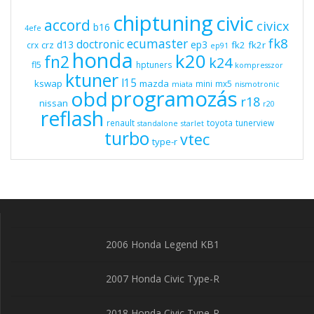
chiptuning
civic
accord
civicx
b16
4efe
fk8
ecumaster
doctronic
d13
ep3
fk2
fk2r
crz
crx
ep91
honda
k20
fn2
k24
fl5
hptuners
kompresszor
ktuner
l15
kswap
mazda
mini
mx5
miata
nismotronic
programozás
obd
r18
nissan
r20
reflash
renault
toyota
tunerview
standalone
starlet
turbo
vtec
type-r
2006 Honda Legend KB1
2007 Honda Civic Type-R
2018 Honda Civic Type-R