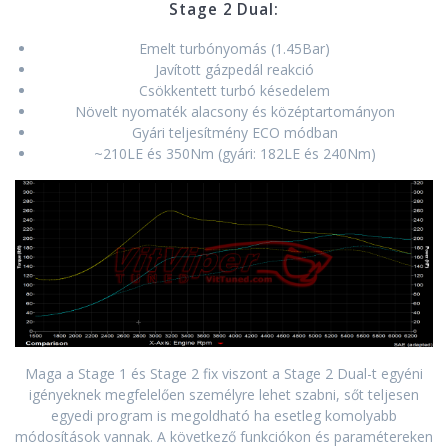
Stage 2 Dual:
Emelt turbónyomás (1.45Bar)
Javított gázpedál reakció
Csökkentett turbó késedelem
Növelt nyomaték alacsony és középtartományon
Gyári teljesítmény ECO módban
~210LE és 350Nm (gyári: 182LE és 240Nm)
Maga a Stage 1 és Stage 2 fix viszont a Stage 2 Dual-t egyéni
igényeknek megfelelően személyre lehet szabni, sőt teljesen
egyedi program is megoldható ha esetleg komolyabb
módosítások vannak. A következő funkciókon és paramétereken