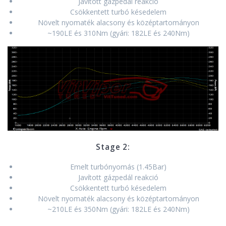
Javított gázpedál reakció
Csökkentett turbó késedelem
Növelt nyomaték alacsony és középtartományon
~190LE és 310Nm (gyári: 182LE és 240Nm)
Stage 2:
Emelt turbónyomás (1.45Bar)
Javított gázpedál reakció
Csökkentett turbó késedelem
Növelt nyomaték alacsony és középtartományon
~210LE és 350Nm (gyári: 182LE és 240Nm)