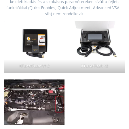
kezdeti kiadás és a szokásos paramétereken kívüli a fejlett
funkciókkal (Quick Enables, Quick Adjustment, Advanced VSA…
stb) nem rendelkezik.
KTunerFlash V2
KTunerFlash V1.2