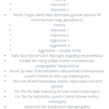
Improved 1
Improved 2
Boost Target Ramp Rate (Mennyire gyorsan épüljön fel
turbónyomást nagy gázadáskor)
Factory
Improved 1
Improved 2
Aggressive 1
Aggressive 2
Aggressive – Disable Ramp
Early Spool (korai turbó felpörgés engedélyezése/letíltása)
Disable Rev Hang (Váltás esetén a fordulatszám
„megragadás” kikapcsolása)
Boost By Gear (Fokozatonként változtatható turbónyomás)
Launch Control és Anti-Lag (Rajtprogram)
Flex Fuel (Etanol használata esetén, külön külső szenzort
igényel)
On The Fly Map Switching (KTuner eszköz szükséges)
On The Fly Adjustable Launch Control (Ktuner eszköz
szükséges)
Advanced VSA (módosított kipörgésgátló)