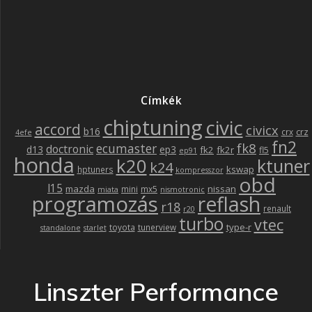
Címkék
chiptuning
civic
accord
civicx
b16
crz
crx
4efe
fn2
fk8
ecumaster
doctronic
d13
ep3
fk2
fk2r
fl5
ep91
honda
k20
ktuner
k24
kswap
hptuners
kompresszor
obd
l15
mazda
nissan
mini
mx5
miata
nismotronic
programozás
reflash
r18
renault
r20
turbo
vtec
type-r
toyota
tunerview
standalone
starlet
Linszter Performance