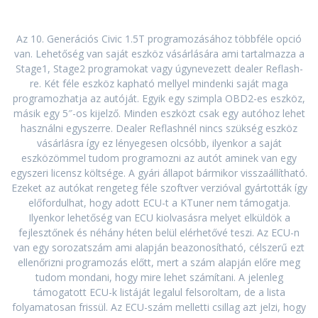
Az 10. Generációs Civic 1.5T programozásához többféle opció
van. Lehetőség van saját eszköz vásárlására ami tartalmazza a
Stage1, Stage2 programokat vagy úgynevezett dealer Reflash-
re. Két féle eszköz kapható mellyel mindenki saját maga
programozhatja az autóját. Egyik egy szimpla OBD2-es eszköz,
másik egy 5″-os kijelző. Minden eszközt csak egy autóhoz lehet
használni egyszerre. Dealer Reflashnél nincs szükség eszköz
vásárlásra így ez lényegesen olcsóbb, ilyenkor a saját
eszközömmel tudom programozni az autót aminek van egy
egyszeri licensz költsége. A gyári állapot bármikor visszaállítható.
Ezeket az autókat rengeteg féle szoftver verzióval gyártották így
előfordulhat, hogy adott ECU-t a KTuner nem támogatja.
Ilyenkor lehetőség van ECU kiolvasásra melyet elküldök a
fejlesztőnek és néhány héten belül elérhetővé teszi. Az ECU-n
van egy sorozatszám ami alapján beazonosítható, célszerű ezt
ellenőrizni programozás előtt, mert a szám alapján előre meg
tudom mondani, hogy mire lehet számítani. A jelenleg
támogatott ECU-k listáját legalul felsoroltam, de a lista
folyamatosan frissül. Az ECU-szám melletti csillag azt jelzi, hogy