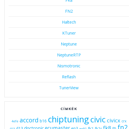
FK8
FN2
Haltech
KTuner
Neptune
NeptuneRTP
Nismotronic
Reflash
TunerView
CÍMKÉK
chiptuning
civic
accord
civicx
b16
crx
4efe
fn2
fk8
ecumaster
doctronic
d13
ep3
fk2
fk2r
crz
fl5
ep91