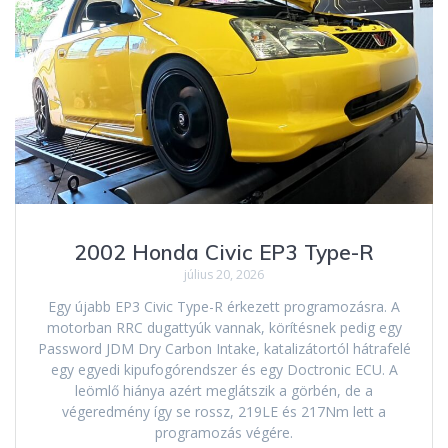
2002 Honda Civic EP3 Type-R
július 20, 2026
Egy újabb EP3 Civic Type-R érkezett programozásra. A
motorban RRC dugattyúk vannak, körítésnek pedig egy
Password JDM Dry Carbon Intake, katalizátortól hátrafelé
egy egyedi kipufogórendszer és egy Doctronic ECU. A
leömlő hiánya azért meglátszik a görbén, de a
végeredmény így se rossz, 219LE és 217Nm lett a
programozás végére.