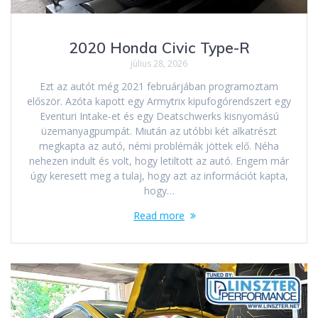
2020 Honda Civic Type-R
július 28, 2026
Ezt az autót még 2021 februárjában programoztam
először. Azóta kapott egy Armytrix kipufogórendszert egy
Eventuri Intake-et és egy Deatschwerks kisnyomású
üzemanyagpumpát. Miután az utóbbi két alkatrészt
megkapta az autó, némi problémák jöttek elő. Néha
nehezen indult és volt, hogy letiltott az autó. Engem már
úgy keresett meg a tulaj, hogy azt az információt kapta,
hogy…
Read more