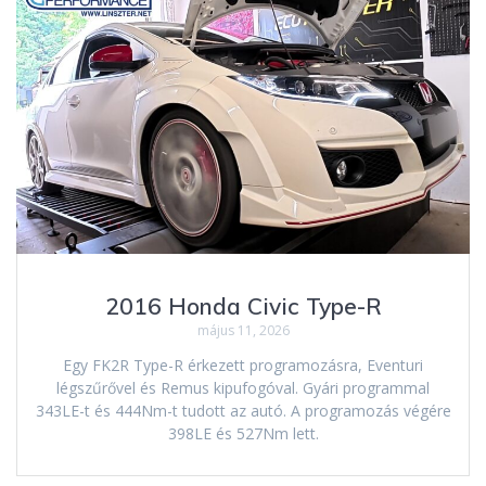
2016 Honda Civic Type-R
május 11, 2026
Egy FK2R Type-R érkezett programozásra, Eventuri
légszűrővel és Remus kipufogóval. Gyári programmal
343LE-t és 444Nm-t tudott az autó. A programozás végére
398LE és 527Nm lett.