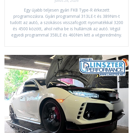
július 28, 2026
Egy újabb teljesen gyári FK8 Type-R érkezett
programozásra. Gyári programmal 313LE-t és 389Nm-t
tudott az autó, a szokásos visszafogott nyomatékkal 3200
és 4500 között, ahol néha be is hullámzik az autó. Végül
egyedi programmal 358LE és 460Nm lett a végeredmény.