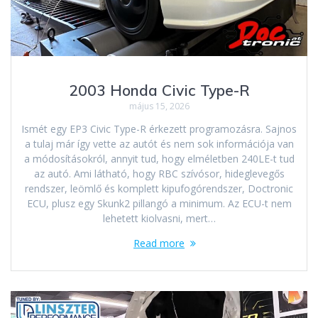
2003 Honda Civic Type-R
május 15, 2026
Ismét egy EP3 Civic Type-R érkezett programozásra. Sajnos
a tulaj már így vette az autót és nem sok információja van
a módosításokról, annyit tud, hogy elméletben 240LE-t tud
az autó. Ami látható, hogy RBC szívósor, hideglevegős
rendszer, leömlő és komplett kipufogórendszer, Doctronic
ECU, plusz egy Skunk2 pillangó a minimum. Az ECU-t nem
lehetett kiolvasni, mert…
Read more