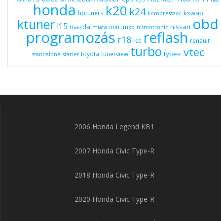
honda
k20
k24
kswap
hptuners
kompresszor
obd
ktuner
l15
mazda
nissan
mini
mx5
miata
nismotronic
programozás
reflash
r18
renault
r20
turbo
vtec
type-r
toyota
tunerview
standalone
starlet
2006 Honda Legend KB1
2007 Honda Civic Type-R
2018 Honda Civic Type-R
2020 Honda Civic Type-R