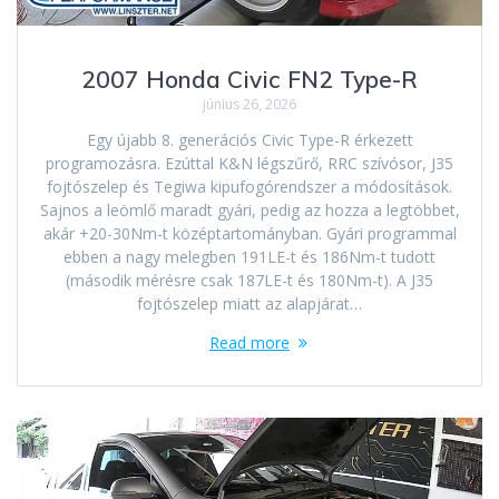
2007 Honda Civic FN2 Type-R
június 26, 2026
Egy újabb 8. generációs Civic Type-R érkezett
programozásra. Ezúttal K&N légszűrő, RRC szívósor, J35
fojtószelep és Tegiwa kipufogórendszer a módosítások.
Sajnos a leömlő maradt gyári, pedig az hozza a legtöbbet,
akár +20-30Nm-t középtartományban. Gyári programmal
ebben a nagy melegben 191LE-t és 186Nm-t tudott
(második mérésre csak 187LE-t és 180Nm-t). A J35
fojtószelep miatt az alapjárat…
Read more