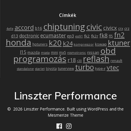
Címkék
chiptuning
civic
accord
civicx
b16
crz
crx
4efe
fn2
fk8
ecumaster
doctronic
d13
ep3
fk2
fk2r
fl5
ep91
honda
k20
ktuner
k24
kswap
hptuners
kompresszor
obd
l15
mazda
nissan
mini
mx5
miata
nismotronic
programozás
reflash
r18
renault
r20
turbo
vtec
type-r
toyota
tunerview
standalone
starlet
Linszter Performance
© 2026 Linszter Performance. Built using WordPress and the
Mesmerize Theme