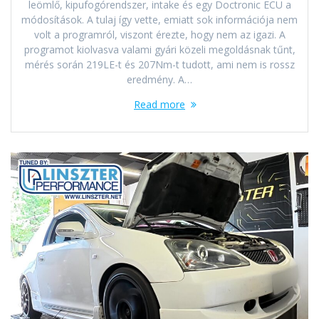
leömlő, kipufogórendszer, intake és egy Doctronic ECU a
módosítások. A tulaj így vette, emiatt sok információja nem
volt a programról, viszont érezte, hogy nem az igazi. A
programot kiolvasva valami gyári közeli megoldásnak tűnt,
mérés során 219LE-t és 207Nm-t tudott, ami nem is rossz
eredmény. A…
Read more