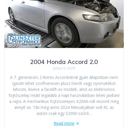
2004 Honda Accord 2.0
június 5, 2026
A 7. generációs 2 literes Accordoknál gyári állapotban nem
igazán lehet szoftveresen plusz lóerőt vagy nyomatékot
kihozni, kivéve a facelift-es modelt, ahol az elektromos
fojtószelep miatt legalább a napi használatban lehet javítani
a rajta. A mechanikus fojtószelepes K20A6-nál viszont még
annyit se. Tibi még anno 2024 februárjában volt itt, az
autón csak egy S2000 szűrő…
Read more