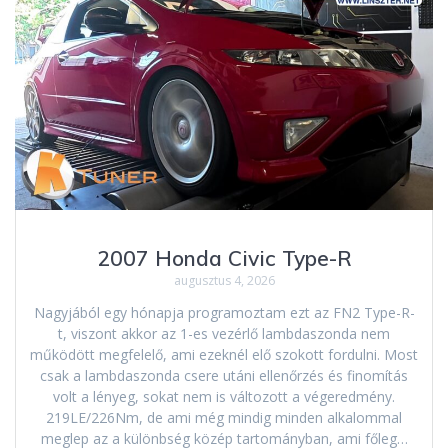
2007 Honda Civic Type-R
augusztus 4, 2026
Nagyjából egy hónapja programoztam ezt az FN2 Type-R-
t, viszont akkor az 1-es vezérlő lambdaszonda nem
működött megfelelő, ami ezeknél elő szokott fordulni. Most
csak a lambdaszonda csere utáni ellenőrzés és finomítás
volt a lényeg, sokat nem is változott a végeredmény.
219LE/226Nm, de ami még mindig minden alkalommal
meglep az a különbség közép tartományban, ami főleg…