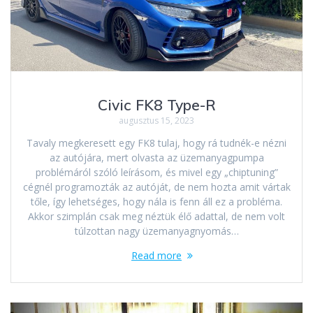
Civic FK8 Type-R
augusztus 15, 2023
Tavaly megkeresett egy FK8 tulaj, hogy rá tudnék-e nézni
az autójára, mert olvasta az üzemanyagpumpa
problémáról szóló leírásom, és mivel egy „chiptuning”
cégnél programozták az autóját, de nem hozta amit vártak
tőle, így lehetséges, hogy nála is fenn áll ez a probléma.
Akkor szimplán csak meg néztük élő adattal, de nem volt
túlzottan nagy üzemanyagnyomás…
Read more