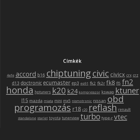
Címkék
chiptuning
civic
accord
civicx
b16
crz
crx
4efe
fn2
fk8
ecumaster
doctronic
d13
ep3
fk2
fk2r
fl5
ep91
honda
k20
ktuner
k24
kswap
hptuners
kompresszor
obd
l15
mazda
nissan
mini
mx5
miata
nismotronic
programozás
reflash
r18
renault
r20
turbo
vtec
type-r
toyota
tunerview
standalone
starlet