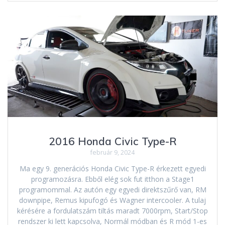
2016 Honda Civic Type-R
február 9, 2024
Ma egy 9. generációs Honda Civic Type-R érkezett egyedi
programozásra. Ebből elég sok fut itthon a Stage1
programommal. Az autón egy egyedi direktszűrő van, RM
downpipe, Remus kipufogó és Wagner intercooler. A tulaj
kérésére a fordulatszám tiltás maradt 7000rpm, Start/Stop
rendszer ki lett kapcsolva, Normál módban és R mód 1-es