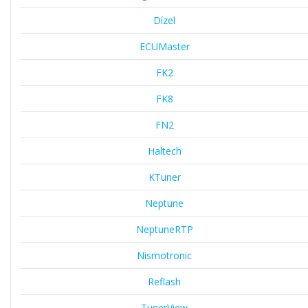
Dízel
ECUMaster
FK2
FK8
FN2
Haltech
KTuner
Neptune
NeptuneRTP
Nismotronic
Reflash
TunerView