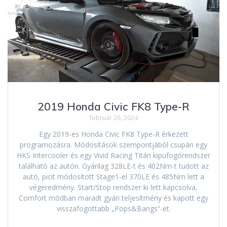
2019 Honda Civic FK8 Type-R
február 26, 2024
Egy 2019-es Honda Civic FK8 Type-R érkezett
programozásra. Módosítások szempontjából csupán egy
HKS Intercooler és egy Vivid Racing Titán kipufogórendszer
található az autón. Gyárilag 328LE-t és 402Nm-t tudott az
autó, picit módosított Stage1-el 370LE és 485Nm lett a
végeredmény. Start/Stop rendszer ki lett kapcsolva,
Comfort módban maradt gyári teljesítmény és kapott egy
visszafogottabb „Pops&Bangs”-et.