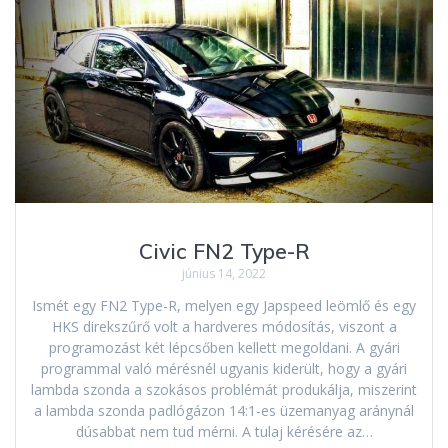
Civic FN2 Type-R
június 14, 2022
Ismét egy FN2 Type-R, melyen egy Japspeed leömlő és egy
HKS direkszűrő volt a hardveres módosítás, viszont a
programozást két lépcsőben kellett megoldani. A gyári
programmal való mérésnél ugyanis kiderült, hogy a gyári
lambda szonda a szokásos problémát produkálja, miszerint
a lambda szonda padlógázon 14:1-es üzemanyag aránynál
dúsabbat nem tud mérni. A tulaj kérésére az…