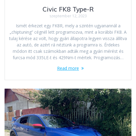
Civic FK8 Type-R
szeptember 12, 2023
Ismét érkezet egy FK8R, mely a szintén ugyanannál a
„chiptuning” cégnél lett programozva, mint a korábbi FK8. A
tulaj kérése az volt, hogy gyári állapotra legyen vissza állítva
az autó, de azért rá néztünk a programra is. Érdekes
módon itt csak számokban adták meg a gyári mérést és
furcsa mód 335LE-t és 429Nm-t mértek. Programozás…
Read more