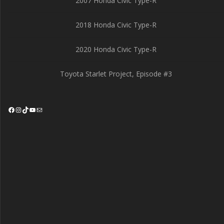
2007 Honda Civic Type-R
2018 Honda Civic Type-R
2020 Honda Civic Type-R
Toyota Starlet Project, Episode #3
Facebook
Instagram
TikTok
YouTube
Mail