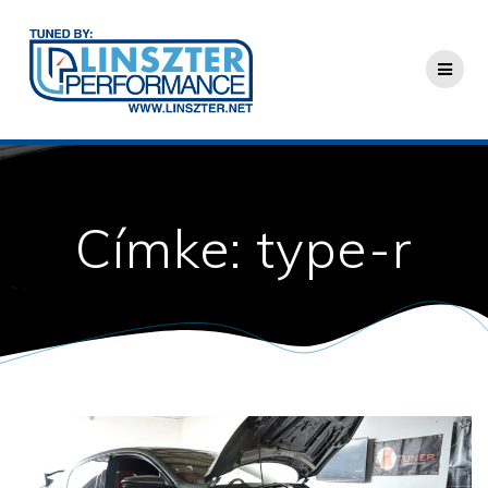
Skip
to
content
Címke:
type-r