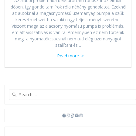
Az alábbi problémába belefutottam többször az elmúlt
időben, így gondoltam írok róla néhány gondolatot. Ezeknél
az autóknál a magasnyomású üzemanyag pumpa a szűk
keresztmetszet ha valaki nagy teljesítményt szeretne.
Viszont maga az alacsony nyomású pumpa is problémás,
emiatt visszahívás is van rá. Amennyiben ez nem történik
meg, a nyomatékcsúcsnál nem tud elég üzemanyagot
szállítani és…
Read more
Search
for:
Facebook
Instagram
TikTok
YouTube
Mail