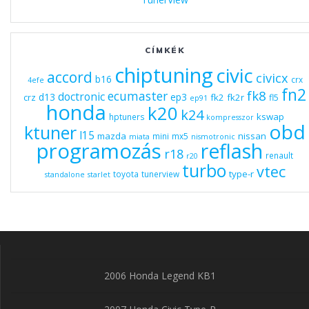
CÍMKÉK
chiptuning
civic
accord
civicx
b16
crx
4efe
fn2
fk8
ecumaster
doctronic
d13
ep3
fk2
fk2r
crz
fl5
ep91
honda
k20
k24
kswap
hptuners
kompresszor
obd
ktuner
l15
mazda
nissan
mini
mx5
miata
nismotronic
programozás
reflash
r18
renault
r20
turbo
vtec
type-r
toyota
tunerview
standalone
starlet
2006 Honda Legend KB1