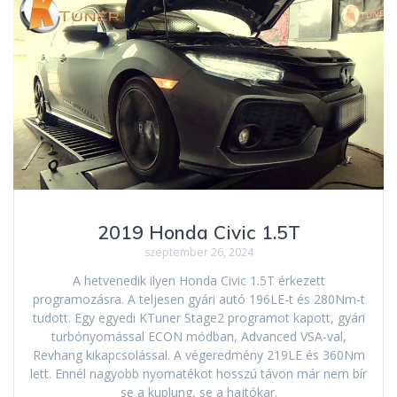
2019 Honda Civic 1.5T
szeptember 26, 2024
A hetvenedik ilyen Honda Civic 1.5T érkezett
programozásra. A teljesen gyári autó 196LE-t és 280Nm-t
tudott. Egy egyedi KTuner Stage2 programot kapott, gyári
turbónyomással ECON módban, Advanced VSA-val,
Revhang kikapcsolással. A végeredmény 219LE és 360Nm
lett. Ennél nagyobb nyomatékot hosszú távon már nem bír
se a kuplung, se a hajtókar.