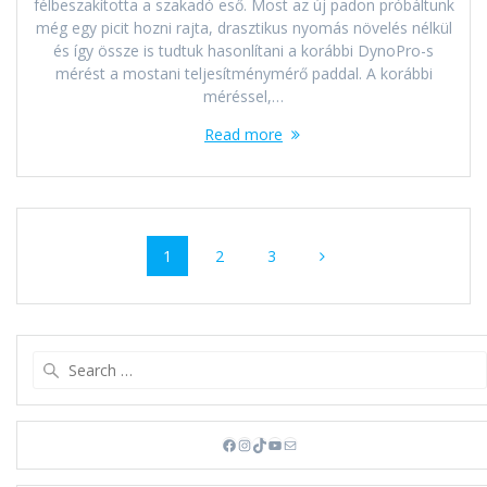
félbeszakította a szakadó eső. Most az új padon próbáltunk
még egy picit hozni rajta, drasztikus nyomás növelés nélkül
és így össze is tudtuk hasonlítani a korábbi DynoPro-s
mérést a mostani teljesítménymérő paddal. A korábbi
méréssel,…
Read more
Posts
Page
Page
Page
1
2
3
navigation
Search
for:
Facebook
Instagram
TikTok
YouTube
Mail