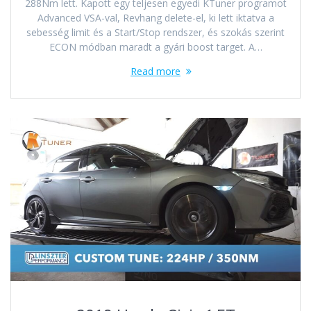
288Nm lett. Kapott egy teljesen egyedi KTuner programot
Advanced VSA-val, Revhang delete-el, ki lett iktatva a
sebesség limit és a Start/Stop rendszer, és szokás szerint
ECON módban maradt a gyári boost target. A…
Read more