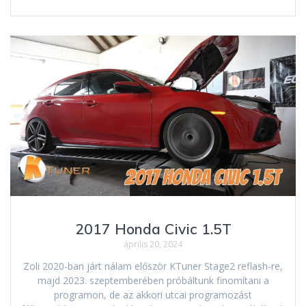
2017 Honda Civic 1.5T
április 20, 2024
Zoli 2020-ban járt nálam először KTuner Stage2 reflash-re,
majd 2023. szeptemberében próbáltunk finomítani a
programon, de az akkori utcai programozást