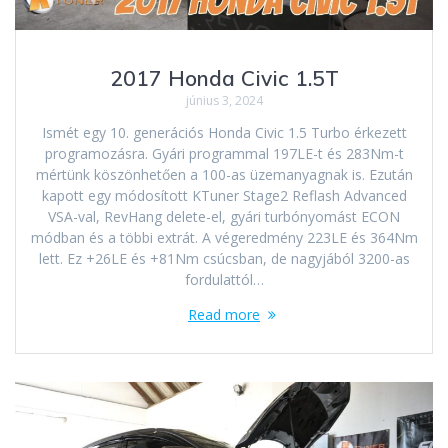
2017 Honda Civic 1.5T
június 3, 2024
Ismét egy 10. generációs Honda Civic 1.5 Turbo érkezett
programozásra. Gyári programmal 197LE-t és 283Nm-t
mértünk köszönhetően a 100-as üzemanyagnak is. Ezután
kapott egy módosított KTuner Stage2 Reflash Advanced
VSA-val, RevHang delete-el, gyári turbónyomást ECON
módban és a többi extrát. A végeredmény 223LE és 364Nm
lett. Ez +26LE és +81Nm csúcsban, de nagyjából 3200-as
fordulattól…
Read more