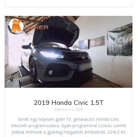
2019 Honda Civic 1.5T
március 14, 2025
Ismét egy teljesen gyári 10. generációs Honda Civic
érkezett programozásra. Gyári programmal szokás szerint
jobbat mértünk a gyárilag megadott értékeknél, 204LE és