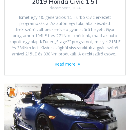
2019 Honda Civic 1.5T
december 5, 2024
Ismét egy 10. generációs 1.5 Turbo Civic érkezett
programozásra. Az autón egy tulaj által készített
direktszűrő volt beszerelve a gyári szűrő helyett. Gyári
programon 194LE-t és 271Nm-t mértünk, majd az autó
kapott egy alap KTuner „Stage2” programot, mellyel 215LE
és 336Nm lett. Kíváncsiságból visszaraktuk a gyári szűrőt
amivel 215LE és 338Nm produkált. A direktszűrő csöve…
Read more