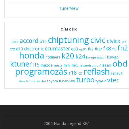
TunerView
CÍMKÉK
chiptuning
civic
accord
civicx
b16
crx
4efe
fn2
fk8
ecumaster
doctronic
d13
ep3
fk2
fk2r
crz
fl5
ep91
honda
k20
k24
kswap
hptuners
kompresszor
obd
ktuner
l15
mazda
nissan
mini
mx5
miata
nismotronic
programozás
reflash
r18
renault
r20
turbo
vtec
type-r
toyota
tunerview
standalone
starlet
2006 Honda Legend KB1