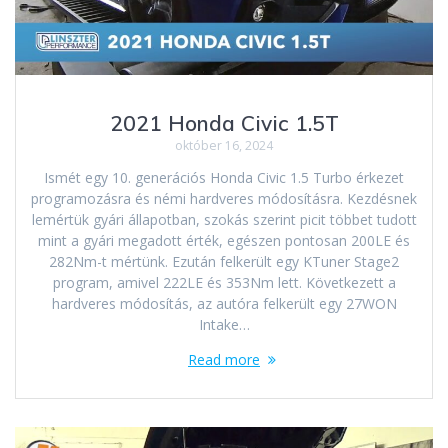
2021 Honda Civic 1.5T
október 16, 2024
Ismét egy 10. generációs Honda Civic 1.5 Turbo érkezet
programozásra és némi hardveres módosításra. Kezdésnek
lemértük gyári állapotban, szokás szerint picit többet tudott
mint a gyári megadott érték, egészen pontosan 200LE és
282Nm-t mértünk. Ezután felkerült egy KTuner Stage2
program, amivel 222LE és 353Nm lett. Következett a
hardveres módosítás, az autóra felkerült egy 27WON
Intake…
Read more