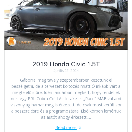
2019 Honda Civic 1.5T
április 25, 2024
Gáborral még tavaly szeptemberben kezdtünk el
beszélgetni, de a tervezett költözés miatt Ő inkább várt a
megfelelő időre. Idén januárban megkért, hogy rendeljek
neki egy PRL Cobra Cold Air Intake-et „Race” MAF-val ami
viszonylag hamar meg is érkezett, de csak most került sor
a beszerelésre és a programozásra. Első körben lemértük
az autót ahogy érkezett,…
Read more