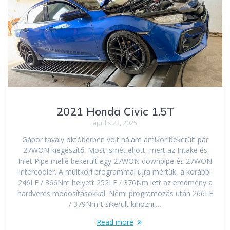
2021 Honda Civic 1.5T
április 23, 2025
Gábor tavaly októberben volt nálam amikor bekerült pár
27WON kiegészítő. Most ismét eljött, mert az Intake és
Inlet Pipe mellé bekerült egy 27WON downpipe és 27WON
intercooler. A múltkori programmal újra mértük, a korábbi
246LE / 366Nm helyett 252LE / 376Nm lett az eredmény a
hardveres módosításokkal. Némi programozás után 266LE
/ 379Nm-t sikerült kihozni.…
Read more