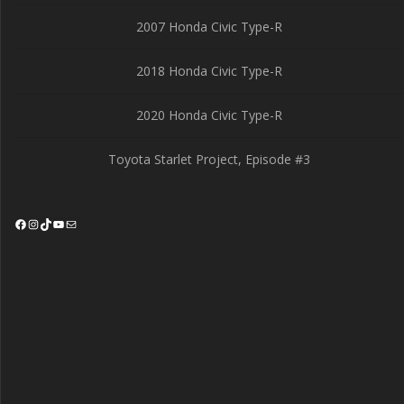
2007 Honda Civic Type-R
2018 Honda Civic Type-R
2020 Honda Civic Type-R
Toyota Starlet Project, Episode #3
Facebook
Instagram
TikTok
YouTube
Mail