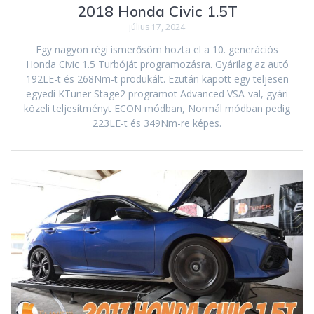
2018 Honda Civic 1.5T
július 17, 2024
Egy nagyon régi ismerősöm hozta el a 10. generációs
Honda Civic 1.5 Turbóját programozásra. Gyárilag az autó
192LE-t és 268Nm-t produkált. Ezután kapott egy teljesen
egyedi KTuner Stage2 programot Advanced VSA-val, gyári
közeli teljesítményt ECON módban, Normál módban pedig
223LE-t és 349Nm-re képes.