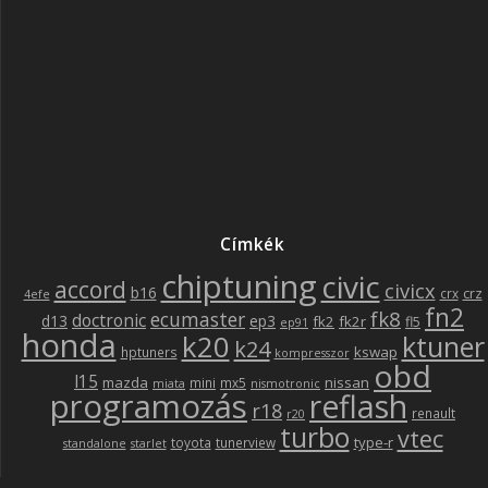
Címkék
chiptuning
civic
accord
civicx
b16
crz
crx
4efe
fn2
fk8
ecumaster
doctronic
d13
ep3
fk2
fk2r
fl5
ep91
honda
k20
ktuner
k24
kswap
hptuners
kompresszor
obd
l15
mazda
nissan
mini
mx5
miata
nismotronic
programozás
reflash
r18
renault
r20
turbo
vtec
type-r
toyota
tunerview
standalone
starlet