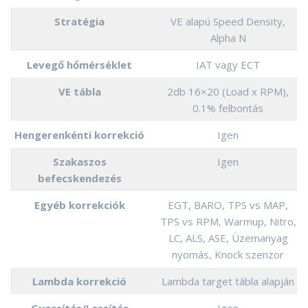
Stratégia
VE alapú Speed Density,
Alpha N
Levegő hőmérséklet
IAT vagy ECT
VE tábla
2db 16×20 (Load x RPM),
0.1% felbontás
Hengerenkénti korrekció
Igen
Szakaszos
Igen
befecskendezés
Egyéb korrekciók
EGT, BARO, TPS vs MAP,
TPS vs RPM, Warmup, Nitro,
LC, ALS, ASE, Üzemanyag
nyomás, Knock szenzor
Lambda korrekció
Lambda target tábla alapján
Gyorsítás/Lassítás
Igen