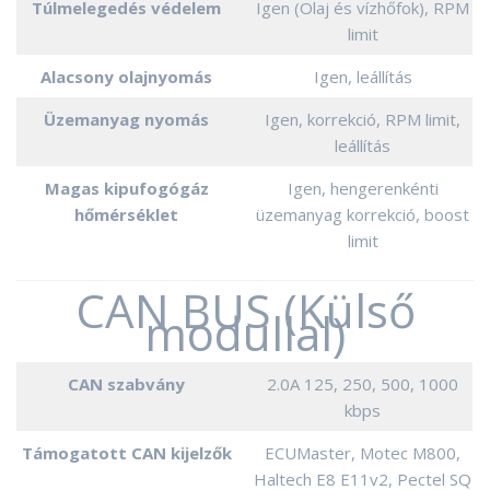
Túlmelegedés védelem
Igen (Olaj és vízhőfok), RPM
limit
Alacsony olajnyomás
Igen, leállítás
Üzemanyag nyomás
Igen, korrekció, RPM limit,
leállítás
Magas kipufogógáz
Igen, hengerenkénti
hőmérséklet
üzemanyag korrekció, boost
limit
CAN BUS (Külső
modullal)
CAN szabvány
2.0A 125, 250, 500, 1000
kbps
Támogatott CAN kijelzők
ECUMaster, Motec M800,
Haltech E8 E11v2, Pectel SQ