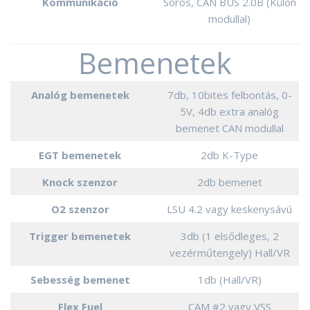
Kommunikáció
Soros, CAN BUS 2.0B (Külön
modullal)
Bemenetek
Analóg bemenetek
7db, 10bites felbontás, 0-
5V, 4db extra analóg
bemenet CAN modullal
EGT bemenetek
2db K-Type
Knock szenzor
2db bemenet
O2 szenzor
LSU 4.2 vagy keskenysávú
Trigger bemenetek
3db (1 elsődleges, 2
vezérműtengely) Hall/VR
Sebesség bemenet
1db (Hall/VR)
Flex Fuel
CAM #2 vagy VSS