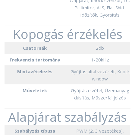
Alapjárat, Knock szenzor, LC,
Pit limiter, ALS, Flat Shift,
Időzítők, Gyorsítás
Kopogás érzékelés
Csatornák
2db
Frekvencia tartomány
1-20kHz
Mintavételezés
Gyújtás által vezérelt, Knock
window
Műveletek
Gyújtás elvétel, Üzemanyag
dúsítás, Műszerfal jelzés
Alapjárat szabályzás
Szabályzás típusa
PWM (2, 3 vezetékes),