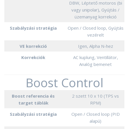
DBW, Léptető motoros (bi
vagy unipolar), Gyújtás /
üzemanyag korrekció
Szabályzási stratégia
Open / Closed loop, Gyújtás
vezérelt
VE korrekció
Igen, Alpha N-hez
Korrekciók
AC kuplung, Ventillátor,
Analóg bemenet
Boost Control
Boost referencia és
2 szett 10 x 10 (TPS vs
target táblák
RPM)
Szabályzási stratégia
Open / Closed loop (PID
alapú)