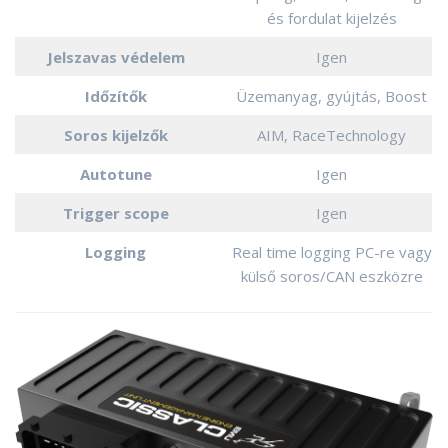
és fordulat kijelzés
Jelszavas védelem
Igen
Időzítők
Üzemanyag, gyújtás, Boost
Soros kijelzők
AIM, RaceTechnology
Autotune
Igen
Trigger scope
Igen
Logging
Real time logging PC-re vagy
külső soros/CAN eszközre