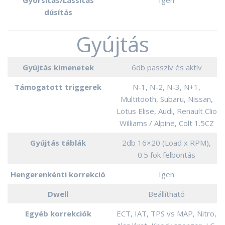
dúsítás
Gyújtás
Gyújtás kimenetek
6db passzív és aktív
Támogatott triggerek
N-1, N-2, N-3, N+1,
Multitooth, Subaru, Nissan,
Lotus Elise, Audi, Renault Clio
Williams / Alpine, Colt 1.5CZ
Gyújtás táblák
2db 16×20 (Load x RPM),
0.5 fok felbontás
Hengerenkénti korrekció
Igen
Dwell
Beállítható
Egyéb korrekciók
ECT, IAT, TPS vs MAP, Nitro,