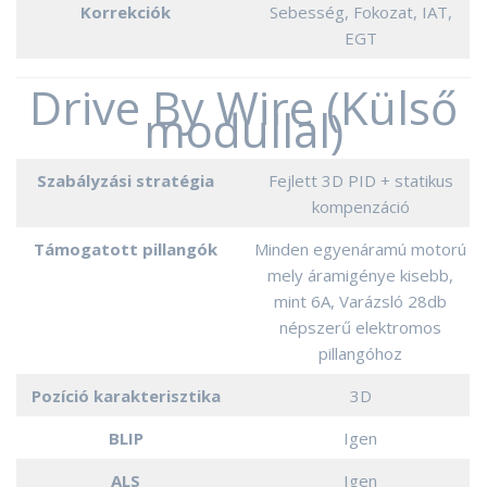
Korrekciók
Sebesség, Fokozat, IAT,
EGT
Drive By Wire (Külső
modullal)
Szabályzási stratégia
Fejlett 3D PID + statikus
kompenzáció
Támogatott pillangók
Minden egyenáramú motorú
mely áramigénye kisebb,
mint 6A, Varázsló 28db
népszerű elektromos
pillangóhoz
Pozíció karakterisztika
3D
BLIP
Igen
ALS
Igen