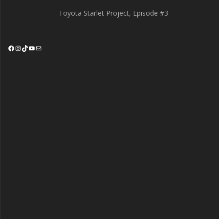
Toyota Starlet Project, Episode #3
Facebook
Instagram
TikTok
YouTube
Mail