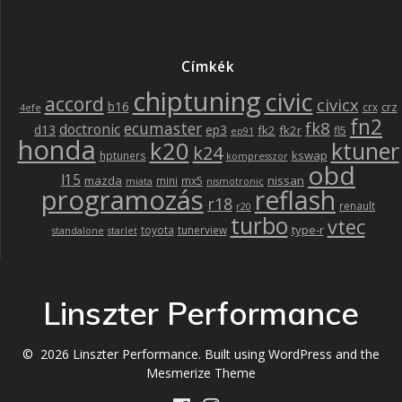
Címkék
chiptuning
civic
accord
civicx
b16
crz
crx
4efe
fn2
fk8
ecumaster
doctronic
d13
ep3
fk2
fk2r
fl5
ep91
honda
k20
ktuner
k24
kswap
hptuners
kompresszor
obd
l15
mazda
nissan
mini
mx5
miata
nismotronic
programozás
reflash
r18
renault
r20
turbo
vtec
type-r
toyota
tunerview
standalone
starlet
Linszter Performance
© 2026 Linszter Performance. Built using WordPress and the
Mesmerize Theme