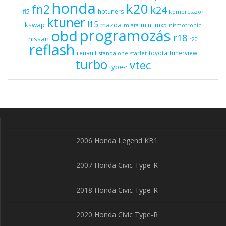
honda
k20
fn2
k24
fl5
hptuners
kompresszor
ktuner
l15
kswap
mazda
mini
mx5
miata
nismotronic
programozás
obd
r18
nissan
r20
reflash
renault
toyota
tunerview
standalone
starlet
turbo
vtec
type-r
2006 Honda Legend KB1
2007 Honda Civic Type-R
2018 Honda Civic Type-R
2020 Honda Civic Type-R