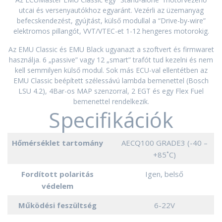
utcai és versenyautókhoz egyaránt. Vezérli az üzemanyag
befecskendezést, gyújtást, külső modullal a “Drive-by-wire”
elektromos pillangót, VVT/VTEC-et 1-12 hengeres motorokig.
Az EMU Classic és EMU Black ugyanazt a szoftvert és firmwaret
használja. 6 „passive” vagy 12 „smart” trafót tud kezelni és nem
kell semmilyen külső modul. Sok más ECU-val ellentétben az
EMU Classic beépített szélessávú lambda bemenettel (Bosch
LSU 4.2), 4Bar-os MAP szenzorral, 2 EGT és egy Flex Fuel
bemenettel rendelkezik.
Specifikációk
Hőmérséklet tartomány
AECQ100 GRADE3 (-40 –
+85˚C)
Fordított polaritás
Igen, belső
védelem
Működési feszültség
6-22V