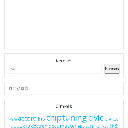
Keresés
Keresés
Facebook
Instagram
TikTok
YouTube
Mail
Címkék
chiptuning
civic
accord
civicx
b16
4efe
fk8
ecumaster
doctronic
d13
ep3
fk2
fk2r
crz
crx
ep91