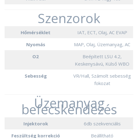
Szenzorok
Hőmérséklet
IAT, ECT, Olaj, AC EVAP
Nyomás
MAP, Olaj, Üzemanyag, AC
O2
Beépített LSU 4.2,
Keskenysávú, Külső WBO
Sebesség
VR/Hall, Számolt sebesség
fokozat
Üzemanyag
befecskendezés
Injektorok
6db szekvenciális
Feszültség korrekció
Beállítható