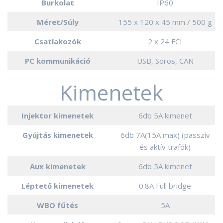
Burkolat
IP60
Méret/Súly
155 x 120 x 45 mm / 500 g
Csatlakozók
2 x 24 FCI
PC kommunikáció
USB, Soros, CAN
Kimenetek
Injektor kimenetek
6db 5A kimenet
Gyújtás kimenetek
6db 7A(15A max) (passzív
és aktív trafók)
Aux kimenetek
6db 5A kimenet
Léptető kimenetek
0.8A Full bridge
WBO fűtés
5A