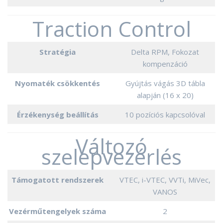
Traction Control
Stratégia
Delta RPM, Fokozat
kompenzáció
Nyomaték csökkentés
Gyújtás vágás 3D tábla
alapján (16 x 20)
Érzékenység beállítás
10 pozíciós kapcsolóval
Változó
szelepvezérlés
Támogatott rendszerek
VTEC, i-VTEC, VVTi, MiVec,
VANOS
Vezérműtengelyek száma
2