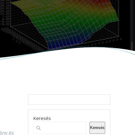
Keresés
Keresés
kény és