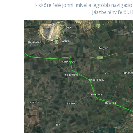
Kisköre felé jönni, mivel a legtöbb navigáció
Jászberény felől, 