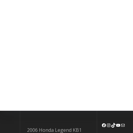
Facebook
Instagram
TikTok
YouTu
Mail
2006 Honda Legend KB1