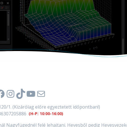
Facebook
Instagram
TikTok
YouTube
Mail
120/1. (Kizárólag előre egyeztetett időpontban!)
+36307205886
(H-P: 10:00-16:00)
ónál Nagyfügednél felé lehajtani. Hevesből pedig Hevesveze