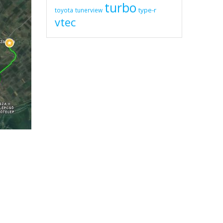
turbo
type-r
toyota
tunerview
vtec