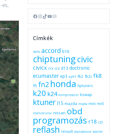
-es,
Facebook
Instagram
TikTok
YouTube
Mail
Címkék
accord
b16
4efe
chiptuning
civic
civicx
doctronic
d13
crz
crx
fk8
ecumaster
ep3
fk2
fk2r
ep91
honda
fn2
fl5
hptuners
k20
k24
kswap
kompresszor
ktuner
l15
mazda
mini
mx5
miata
obd
nissan
nismotronic
programozás
r18
r20
reflash
renault
standalone
starlet