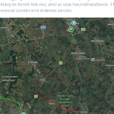
 Átány és Kömlő felé visz, ahol az utak használhatatlanok. 31
Hevesnél szintén erre érdemes kerülni.