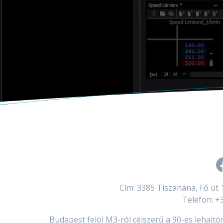
Cím: 3385 Tiszanána, Fő út 
Telefon: 
Budapest felöl M3-ról célszerű a 90-es lehajt