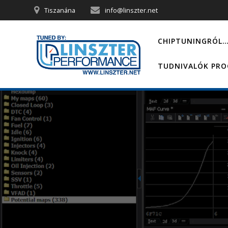
Skip
Tiszanána
info@linszter.net
to
content
CHIPTUNINGRÓL
TUDNIVALÓK PR