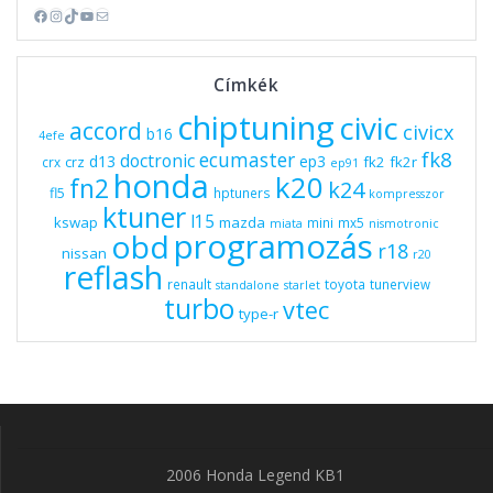
Facebook
Instagram
TikTok
YouTube
Mail
Címkék
chiptuning
civic
accord
civicx
b16
4efe
fk8
ecumaster
doctronic
d13
ep3
fk2
fk2r
crz
crx
ep91
honda
k20
fn2
k24
fl5
hptuners
kompresszor
ktuner
l15
kswap
mazda
mini
mx5
miata
nismotronic
programozás
obd
r18
nissan
r20
reflash
renault
toyota
tunerview
standalone
starlet
turbo
vtec
type-r
2006 Honda Legend KB1