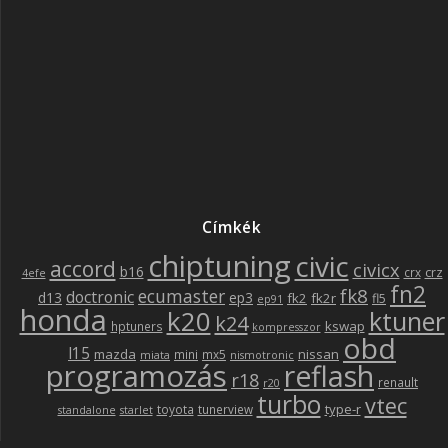
Címkék
chiptuning
civic
accord
civicx
b16
crz
crx
4efe
fn2
fk8
ecumaster
doctronic
d13
ep3
fk2
fk2r
fl5
ep91
honda
k20
ktuner
k24
kswap
hptuners
kompresszor
obd
l15
mazda
nissan
mini
mx5
miata
nismotronic
programozás
reflash
r18
renault
r20
turbo
vtec
type-r
toyota
tunerview
standalone
starlet