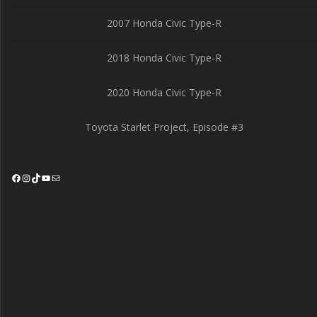
2007 Honda Civic Type-R
2018 Honda Civic Type-R
2020 Honda Civic Type-R
Toyota Starlet Project, Episode #3
Facebook
Instagram
TikTok
YouTube
Mail