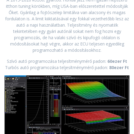
itthon tuning körökben, míg USA-ban előszeretettel módosítják
Őket. Gyárilag a fojtószelep limitálva van alacsony és magas
fordulaton is. A limit kiiktatásával egy fokkal vezethetőbb lesz az
autó a napi használatban. Teljesítmény és nyomaték
tekintetében egy gyári autónál sokat nem fog hozni egy
programozás, de ha valaki szívó és kipufogó oldalon is
módosításokat hajt végre, akkor az ECU teljesen egyedileg
programozható a módosításokhoz.
Szívó autó programozása teljesítménymérő padon:
60ezer Ft
Turbós autó programozása teljesítménymérő padon:
80ezer Ft