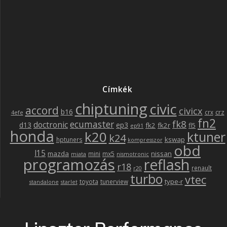
Címkék
chiptuning
civic
accord
civicx
b16
crz
crx
4efe
fn2
fk8
ecumaster
doctronic
d13
ep3
fk2
fk2r
fl5
ep91
honda
k20
ktuner
k24
kswap
hptuners
kompresszor
obd
l15
mazda
nissan
mini
mx5
miata
nismotronic
programozás
reflash
r18
renault
r20
turbo
vtec
type-r
toyota
tunerview
standalone
starlet