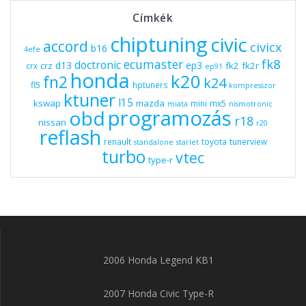
Címkék
chiptuning
civic
accord
civicx
b16
4efe
fk8
ecumaster
doctronic
d13
ep3
fk2
fk2r
crz
crx
ep91
honda
k20
fn2
k24
fl5
hptuners
kompresszor
ktuner
l15
kswap
mazda
mini
mx5
miata
nismotronic
programozás
obd
r18
nissan
r20
reflash
renault
toyota
tunerview
standalone
starlet
turbo
vtec
type-r
2006 Honda Legend KB1
2007 Honda Civic Type-R