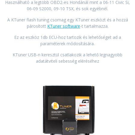
Használható a legtöbb OBD2-es Hondánál mint a 06-11 Civic Si,
06-09 S2000, 09-10 TSX, és sok egyébnél.
A KTuner flash tuning csomag egy KTuner eszközt és a hozzá
párosított
KTuner software
-t tartalmazza.
Ez az eszköz 1db ECU-hoz tartozik és lehetőséget ad a
paraméterek módosítására.
KTuner USB-n keresztül csatlakozik a lehető legnagyobb
adatátviteli sebesség eléréséhez