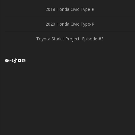
2018 Honda Civic Type-R
2020 Honda Civic Type-R
Toyota Starlet Project, Episode #3
Facebook
Instagram
TikTok
YouTube
Mail