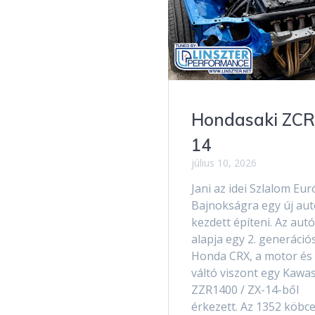
Hondasaki ZCR
14
július 10, 2026
Jani az idei Szlalom Eu
Bajnokságra egy új aut
kezdett építeni. Az autó
alapja egy 2. generáció
Honda CRX, a motor és
váltó viszont egy Kawa
ZZR1400 / ZX-14-ből
érkezett. Az 1352 köbce