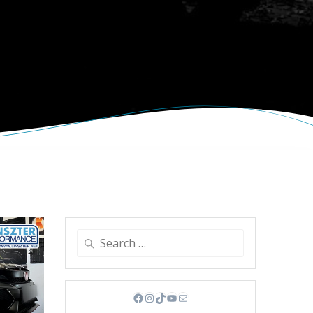
Search
for:
Facebook
Instagram
TikTok
YouTube
Mail