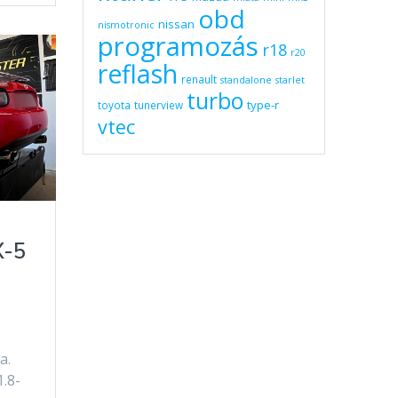
obd
nissan
nismotronic
programozás
r18
r20
reflash
renault
standalone
starlet
turbo
type-r
toyota
tunerview
vtec
X-5
a.
1.8-