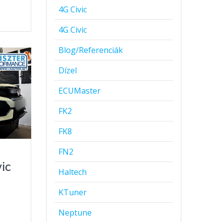
4G Civic
4G Civic
Blog/Referenciák
Dízel
ECUMaster
FK2
FK8
FN2
ic
Haltech
KTuner
Neptune