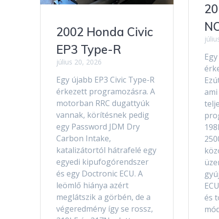
20
NC
2002 Honda Civic
júli
EP3 Type-R
Egy
július 20, 2026
érk
Egy újabb EP3 Civic Type-R
Ezút
érkezett programozásra. A
ami 
motorban RRC dugattyúk
telj
vannak, körítésnek pedig
pro
egy Password JDM Dry
198
Carbon Intake,
250
katalizátortól hátrafelé egy
közö
egyedi kipufogórendszer
üze
és egy Doctronic ECU. A
gyúj
leömlő hiánya azért
ECU
meglátszik a görbén, de a
és 
végeredmény így se rossz,
mód