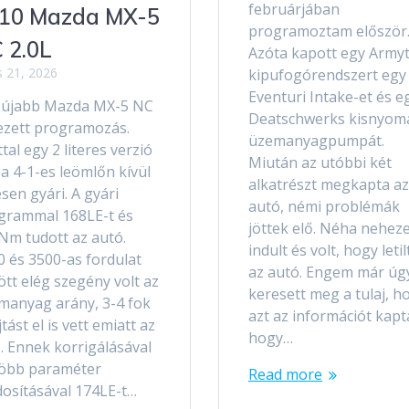
februárjában
10 Mazda MX-5
programoztam először
 2.0L
Azóta kapott egy Armyt
us 21, 2026
kipufogórendszert egy
Eventuri Intake-et és e
 újabb Mazda MX-5 NC
Deatschwerks kisnyom
ezett programozás.
üzemanyagpumpát.
tal egy 2 literes verzió
Miután az utóbbi két
a 4-1-es leömlőn kívül
alkatrészt megkapta az
esen gyári. A gyári
autó, némi problémák
grammal 168LE-t és
jöttek elő. Néha nehez
Nm tudott az autó.
indult és volt, hogy letil
0 és 3500-as fordulat
az autó. Engem már úg
tt elég szegény volt az
keresett meg a tulaj, h
manyag arány, 3-4 fok
azt az információt kapt
tást el is vett emiatt az
hogy…
. Ennek korrigálásával
több paraméter
Read more
osításával 174LE-t…