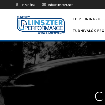
Skip
Tiszanána
info@linszter.net
to
content
CHIPTUNINGRÓL
TUDNIVALÓK PR
C