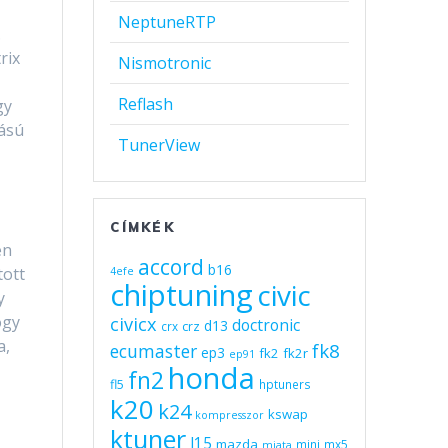
NeptuneRTP
.
rix
Nismotronic
Reflash
gy
ású
TunerView
CÍMKÉK
en
accord
b16
tott
4efe
chiptuning
civic
y
ogy
civicx
doctronic
d13
crz
crx
a,
fk8
ecumaster
ep3
fk2
fk2r
ep91
honda
fn2
fl5
hptuners
k20
k24
kswap
kompresszor
ktuner
l15
mazda
mini
mx5
miata