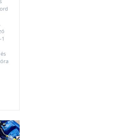
s
Ford
,
zó
-1
 és
tóra