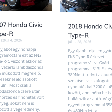
07 Honda Civic
2018 Honda Civ
pe-R
Type-R
sztus 4, 2026
július 28, 2026
yjából egy hónapja
Egy újabb teljesen gyár
gramoztam ezt az FN2
FK8 Type-R érkezett
-R-t, viszont akkor az
programozásra. Gyári
s vezérlő lambdaszonda
programmal 313LE-t és
 működött megfelelő,
389Nm-t tudott az autó
 ezeknél elő szokott
szokásos visszafogott
ulni. Most csak a
nyomatékkal 3200 és 4
bdaszonda csere utáni
között, ahol néha be is
nőrzés és finomítás volt
hullámzik az autó. Végü
nyeg, sokat nem is
egyedi programmal 35
tozott a végeredmény.
és 460Nm lett a