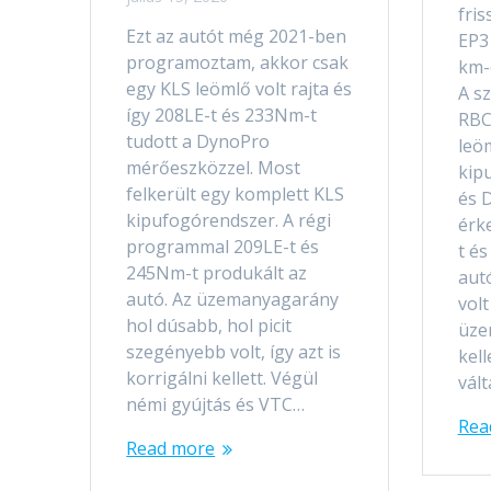
fris
Ezt az autót még 2021-ben
EP3
programoztam, akkor csak
km-
egy KLS leömlő volt rajta és
A s
így 208LE-t és 233Nm-t
RBC
tudott a DynoPro
leö
mérőeszközzel. Most
kip
felkerült egy komplett KLS
és 
kipufogórendszer. A régi
érk
programmal 209LE-t és
t é
245Nm-t produkált az
aut
autó. Az üzemanyagarány
volt
hol dúsabb, hol picit
üze
szegényebb volt, így azt is
kell
korrigálni kellett. Végül
vál
némi gyújtás és VTC…
Rea
Read more