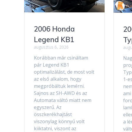
2006 Honda
20
Legend KB1
Ty
augusztus 6, 2026
augu
Korábban már csináltam
Nag
pár Legend KB1
pro
optimalizálást, de most volt
Type
az első alkalom, hogy
1-e
megpróbáltuk lemérni.
nem
Sajnos az SH-AWD és az
ami
Automata váltó miatt nem
ford
egyszerű. Az
lam
összkerékhajtást
elle
viszonylag könnyű volt
a lé
kiiktatni, viszont az
vál