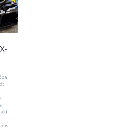
X-
rópa
ót
s
 a
saki
ntis