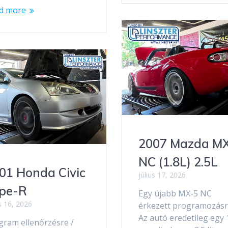
d more
2007 Mazda M
NC (1.8L) 2.5L
01 Honda Civic
július 17, 2026
pe-R
Egy újabb MX-5 NC
us 16, 2026
érkezett programozásr
Az autó eredetileg egy 
gram ellenőrzésre /