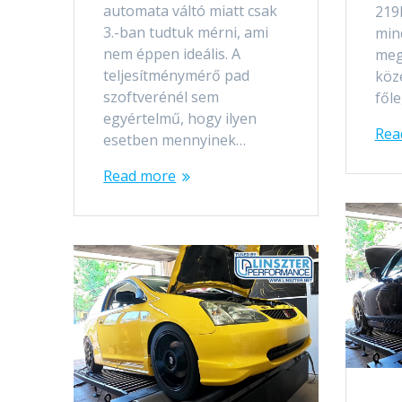
automata váltó miatt csak
219
3.-ban tudtuk mérni, ami
min
nem éppen ideális. A
meg
teljesítménymérő pad
köz
szoftverénél sem
fől
egyértelmű, hogy ilyen
Rea
esetben mennyinek…
Read more