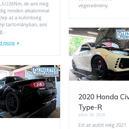
LE/226Nm, de ami még
végeredmény.
dig minden alkalommal
lep az a különbség
ép tartományban, ami
eg…
d more
2020 Honda Civ
Type-R
július 28, 2026
Ezt az autót még 2021