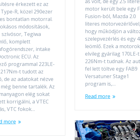
as volt, de egy 2.5 litere
sítésre érkezett ez az
motor került bele egy 
 Type-R, közel 290ezer
Fusion-ból, Mazda 2.0
es bontatlan motorral.
literes motorvezérlővel
zokásos módosítások,
hogy működjön a válto
 szívósor, Tegiwa
szelepvezérlés és egy 4
mlő, komplett
leömlő. Ezek a motorok
ufogórendszer, intake
elvileg gyárilag 170LE-t
Doctronic ECU. Az
226Nm-t tudnak. Az au
ező programmal 223LE-
fel lett töltve egy FAB9
s 217Nm-t tudott az
Versatuner Stage1
ó, de az adatokat nézve
program is,…
 még benne tartalék. Az
manyagon elég sokat
Read more
ett korrigálni, a VTEC
tás, VTC fokok…
d more