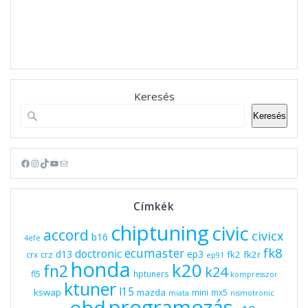
Keresés
Keresés
Facebook
Instagram
TikTok
YouTube
Mail
Címkék
chiptuning
civic
accord
civicx
b16
4efe
fk8
ecumaster
doctronic
d13
ep3
fk2
fk2r
crz
crx
ep91
honda
k20
fn2
k24
fl5
hptuners
kompresszor
ktuner
l15
kswap
mazda
mini
mx5
miata
nismotronic
programozás
obd