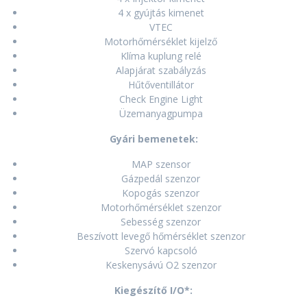
4 x gyújtás kimenet
VTEC
Motorhőmérséklet kijelző
Klíma kuplung relé
Alapjárat szabályzás
Hűtőventillátor
Check Engine Light
Üzemanyagpumpa
Gyári bemenetek:
MAP szensor
Gázpedál szenzor
Kopogás szenzor
Motorhőmérséklet szenzor
Sebesség szenzor
Beszívott levegő hőmérséklet szenzor
Szervó kapcsoló
Keskenysávú O2 szenzor
Kiegészítő I/O*: