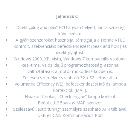
Jellemzők:
Direkt „plug and play” ECU a gyári helyett, nincs szükség
kábelezésre.
A gyári szenzorokat használja, támogatja a Honda VTEC
kontrolt, szekvenciális befecskendezést (peak and hold) és
direkt gyújtást.
Windows 2000, XP, Vista, Windows 7 kompatibilis szoftver.
Real-time, valós idejű programozhatoság, azonnal
változtatások a motor működése közben is.
Teljesen személyre szabható 32 x 32 cellás tábla.
Volumetric Efficiency (VE), befecskendezési idő és lambda
korrekciók (MAF).
Hibakód tárolás, „Check engine” lámpa kontrol.
Beépített 2.5bar-os MAP szenzor.
Szélessávú „auto tuning” személyre szabható AFR táblával.
USB és CAN Kommunikációs Port