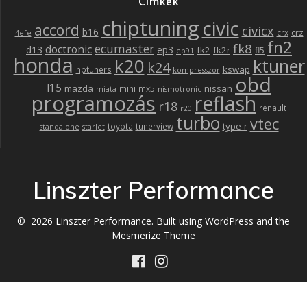
Címkék
chiptuning
civic
accord
civicx
b16
crz
crx
4efe
fn2
fk8
ecumaster
doctronic
d13
ep3
fk2
fk2r
fl5
ep91
honda
k20
ktuner
k24
kswap
hptuners
kompresszor
obd
l15
mazda
nissan
mini
mx5
miata
nismotronic
programozás
reflash
r18
renault
r20
turbo
vtec
type-r
toyota
tunerview
standalone
starlet
Linszter Performance
© 2026 Linszter Performance. Built using WordPress and the
Mesmerize Theme