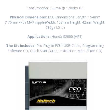
Consumption: 530mA @ 12Volts DC
Physical Dimensions:
ECU Dimensions Length: 154mm
(176mm with MAP nipple)Width: 158mm Height: 42mm Weight:
680g (1.5 lb)
Applications:
Honda S2000 (AP1)
The Kit includes:
Pro Plug-in ECU, USB Cable, Programming
Software CD, Quick Start Guide, Instruction Manual (on CD)