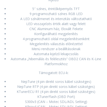
5″ színes, érintőképernyős TFT
9 programozható színes RGB LED
A LED színátmenet és intenzitás változtatható
LED visszajelzés érték alatt vagy felett
CNC Aluminum ház, Eloxált Fekete
Konfigurálható megjelenítés
4 programozható oldal megjelenítésenként
Megjelenítés választás előnézettel
Menü rendszer a beállításoknak
Automata kijelző lekapcsolás
Automata „hibernálás és felélesztés” OBD2 CAN és K-Line
Platformokhoz
Támogatott ECU-k:
NepTune (4 pin direkt soros kábel szükséges)
NepTune RTP (4 pin direkt soros kábel szükséges)
KTunerECU R1 (4 pin direkt soros kábel szükséges)
KTunerFlash (OBD Port)
S300v3 (CAN – Motec SDL/ADL Setting)
KProv4 (CAN – Motec SDL/ADL Setting)