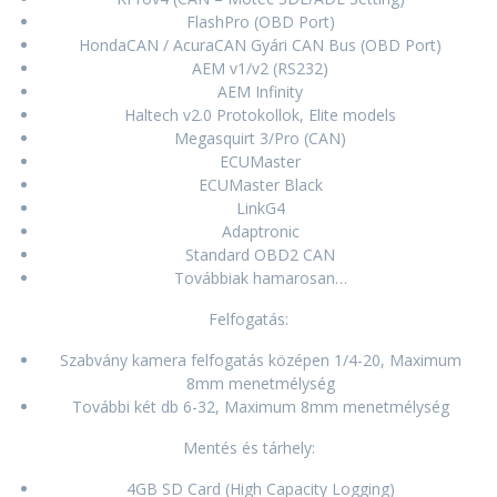
FlashPro (OBD Port)
HondaCAN / AcuraCAN Gyári CAN Bus (OBD Port)
AEM v1/v2 (RS232)
AEM Infinity
Haltech v2.0 Protokollok, Elite models
Megasquirt 3/Pro (CAN)
ECUMaster
ECUMaster Black
LinkG4
Adaptronic
Standard OBD2 CAN
Továbbiak hamarosan…
Felfogatás:
Szabvány kamera felfogatás középen 1/4-20, Maximum
8mm menetmélység
További két db 6-32, Maximum 8mm menetmélység
Mentés és tárhely:
4GB SD Card (High Capacity Logging)