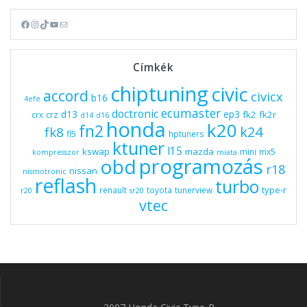
Facebook
Instagram
TikTok
YouTube
Mail
Címkék
chiptuning
civic
accord
civicx
b16
4efe
ecumaster
doctronic
d13
ep3
fk2
fk2r
crz
crx
d14
d16
honda
k20
fn2
k24
fk8
fl5
hptuners
ktuner
l15
kswap
mazda
mini
mx5
kompresszor
miata
programozás
obd
r18
nissan
nismotronic
reflash
turbo
type-r
renault
toyota
tunerview
r20
sr20
vtec