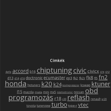
Címkék
chiptuning
civic
accord
civicx
b16
crz
crx
4efe
fn2
fk8
ecumaster
doctronic
d13
ep3
fk2
fk2r
fl5
d14
d16
honda
k20
ktuner
k24
kswap
hptuners
kompresszor
obd
l15
mazda
nissan
mini
mx5
miata
nismotronic
programozás
reflash
r18
renault
r20
sr20
turbo
vtec
type-r
toyota
tunerview