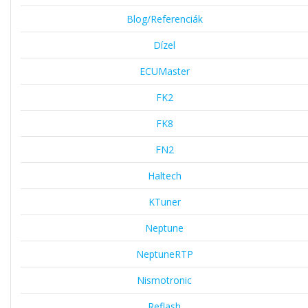
Blog/Referenciák
Dízel
ECUMaster
FK2
FK8
FN2
Haltech
KTuner
Neptune
NeptuneRTP
Nismotronic
Reflash