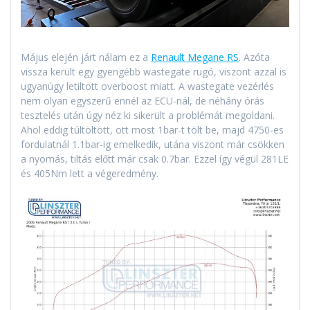
Május elején járt nálam ez a
Renault Megane RS
. Azóta
vissza került egy gyengébb wastegate rugó, viszont azzal is
ugyanúgy letiltott overboost miatt. A wastegate vezérlés
nem olyan egyszerű ennél az ECU-nál, de néhány órás
tesztelés után úgy néz ki sikerült a problémát megoldani.
Ahol eddig túltöltött, ott most 1bar-t tölt be, majd 4750-es
fordulatnál 1.1bar-ig emelkedik, utána viszont már csökken
a nyomás, tiltás előtt már csak 0.7bar. Ezzel így végül 281LE
és 405Nm lett a végeredmény.