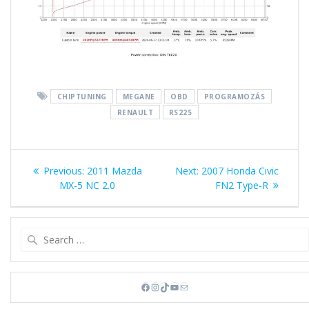
CHIPTUNING
MEGANE
OBD
PROGRAMOZÁS
RENAULT
RS225
Bejegyzés
Previous
Next
Previous:
2011 Mazda
Next:
2007 Honda Civic
navigáció
post:
post:
MX-5 NC 2.0
FN2 Type-R
Search
for:
Facebook
Instagram
TikTok
YouTube
Mail