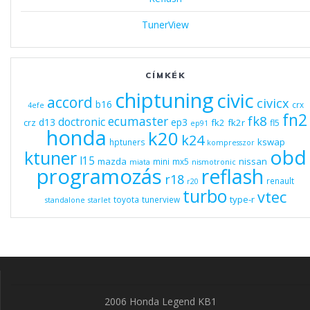
TunerView
CÍMKÉK
chiptuning
civic
accord
civicx
b16
crx
4efe
fn2
fk8
ecumaster
doctronic
d13
ep3
fk2
fk2r
crz
fl5
ep91
honda
k20
k24
kswap
hptuners
kompresszor
obd
ktuner
l15
mazda
nissan
mini
mx5
miata
nismotronic
programozás
reflash
r18
renault
r20
turbo
vtec
type-r
toyota
tunerview
standalone
starlet
2006 Honda Legend KB1