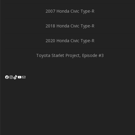
2007 Honda Civic Type-R
2018 Honda Civic Type-R
2020 Honda Civic Type-R
Toyota Starlet Project, Episode #3
Facebook
Instagram
TikTok
YouTube
Mail