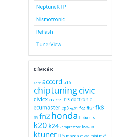
NeptuneRTP
Nismotronic
Reflash
TunerView
CÍMKÉK
accord
b16
4efe
chiptuning
civic
civicx
doctronic
d13
crz
crx
fk8
ecumaster
ep3
fk2
fk2r
ep91
honda
fn2
fl5
hptuners
k20
k24
kswap
kompresszor
ktuner
l15
mazda
mini
mx5
miata