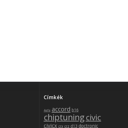
be
Címkék
accord
b16
4efe
chiptuning
civic
civicx
doctronic
d13
crz
crx