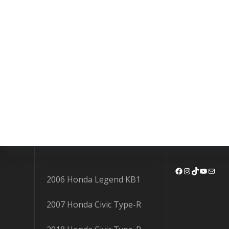
Facebook
Instagram
TikTok
YouTu
Mail
2006 Honda Legend KB1
2007 Honda Civic Type-R