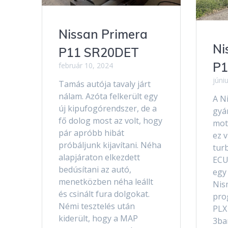
Nissan Primera
Ni
P11 SR20DET
P1
február 10, 2024
júni
Tamás autója tavaly járt
nálam. Azóta felkerült egy
A N
új kipufogórendszer, de a
gyá
fő dolog most az volt, hogy
moto
pár apróbb hibát
ez 
próbáljunk kijavítani. Néha
tur
alapjáraton elkezdett
ECU
bedúsítani az autó,
egy
menetközben néha leállt
Nis
és csinált fura dolgokat.
pro
Némi tesztelés után
PLX
kiderült, hogy a MAP
3ba