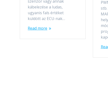
szenzor vagy annak
PWM
kábelezése a ludas,
stb
ugyanis fals értéket
MAP
küldött az ECU-nak…
hel
mód
Read more
pro
kap
Rea