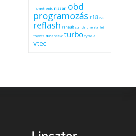
obd
nissan
nismotronic
programozás
r18
r20
reflash
renault
standalone
starlet
turbo
type-r
toyota
tunerview
vtec
Linszter