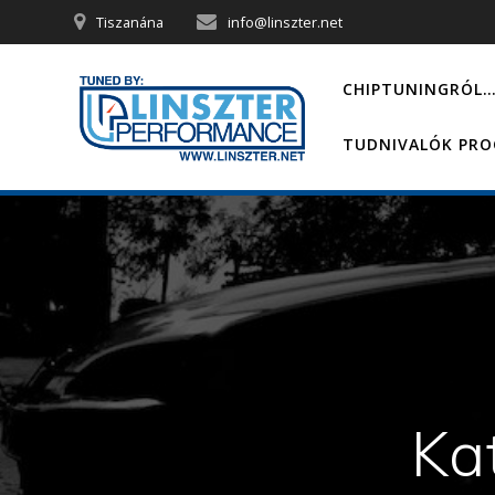
Skip
Tiszanána
info@linszter.net
to
content
CHIPTUNINGRÓL
TUDNIVALÓK PR
Ka