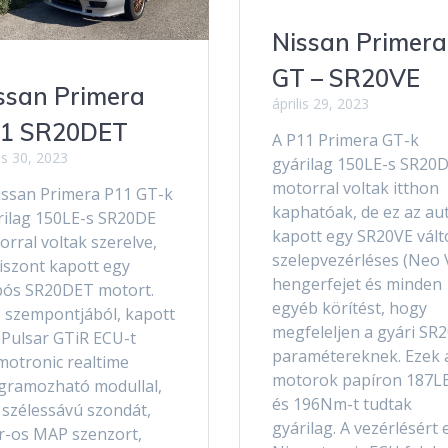
Nissan Primera
GT – SR20VE
ssan Primera
április 29, 2023
1 SR20DET
A P11 Primera GT-k
us 30, 2023
gyárilag 150LE-s SR20
motorral voltak itthon
issan Primera P11 GT-k
kaphatóak, de ez az au
rilag 150LE-s SR20DE
kapott egy SR20VE vált
rral voltak szerelve,
szelepvezérléses (Neo 
viszont kapott egy
hengerfejet és minden
bós SR20DET motort.
egyéb körítést, hogy
 szempontjából, kapott
megfeleljen a gyári SR
 Pulsar GTiR ECU-t
paramétereknek. Ezek 
motronic realtime
motorok papíron 187LE
gramozható modullal,
és 196Nm-t tudtak
 szélessávú szondát,
gyárilag. A vezérlésért 
r-os MAP szenzort,