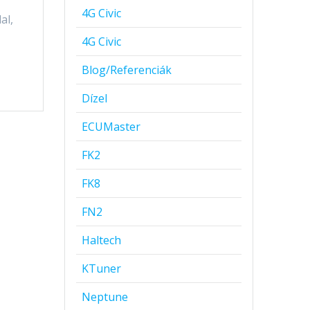
4G Civic
al,
4G Civic
Blog/Referenciák
Dízel
ECUMaster
FK2
FK8
FN2
Haltech
KTuner
Neptune