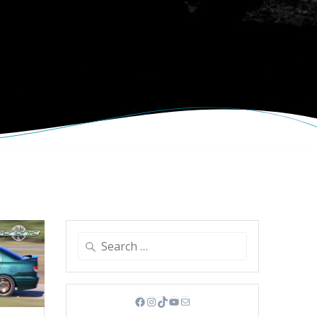
Search
for:
Facebook
Instagram
TikTok
YouTube
Mail