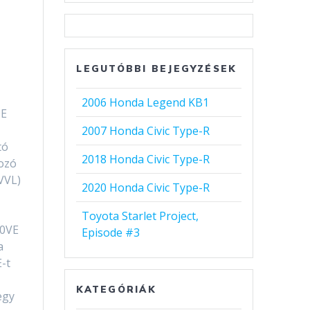
LEGUTÓBBI BEJEGYZÉSEK
2006 Honda Legend KB1
DE
2007 Honda Civic Type-R
tó
2018 Honda Civic Type-R
ozó
VVL)
2020 Honda Civic Type-R
Toyota Starlet Project,
20VE
Episode #3
a
-t
KATEGÓRIÁK
egy