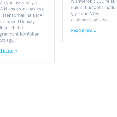
Nismotronic ECU felel,
 nyomásszabályzót …
külön Bluetooth modull
. A Nismotronicnak és a
így TunerView
 szenzornak hála MAF
alkalmazással lehet…
yett Speed Density
ban lehetett
Read more
gramozni. Korábban
ott egy…
d more