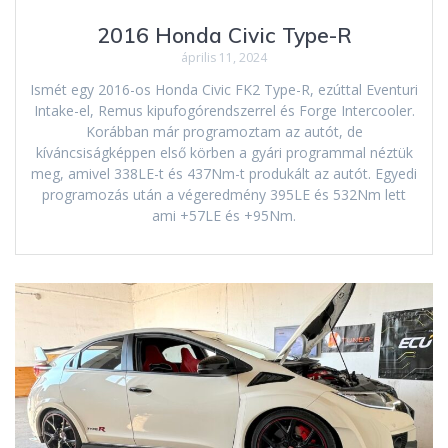
2016 Honda Civic Type-R
április 11, 2024
Ismét egy 2016-os Honda Civic FK2 Type-R, ezúttal Eventuri
Intake-el, Remus kipufogórendszerrel és Forge Intercooler.
Korábban már programoztam az autót, de
kíváncsiságképpen első körben a gyári programmal néztük
meg, amivel 338LE-t és 437Nm-t produkált az autót. Egyedi
programozás után a végeredmény 395LE és 532Nm lett
ami +57LE és +95Nm.