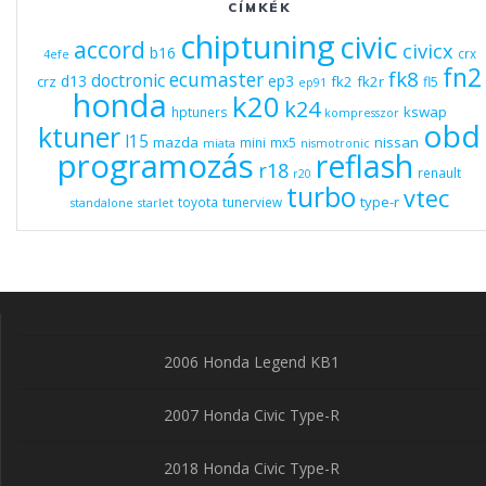
CÍMKÉK
chiptuning
civic
accord
civicx
b16
crx
4efe
fn2
fk8
ecumaster
doctronic
d13
ep3
fk2
fk2r
crz
fl5
ep91
honda
k20
k24
kswap
hptuners
kompresszor
obd
ktuner
l15
mazda
nissan
mini
mx5
miata
nismotronic
programozás
reflash
r18
renault
r20
turbo
vtec
type-r
toyota
tunerview
standalone
starlet
2006 Honda Legend KB1
2007 Honda Civic Type-R
2018 Honda Civic Type-R