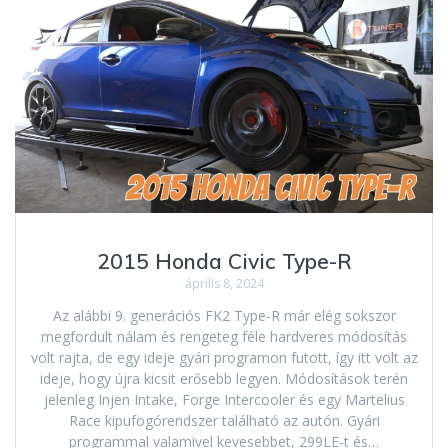
2015 Honda Civic Type-R
április 8, 2024
Az alábbi 9. generációs FK2 Type-R már elég sokszor
megfordult nálam és rengeteg féle hardveres módosítás
volt rajta, de egy ideje gyári programon futott, így itt volt az
ideje, hogy újra kicsit erősebb legyen. Módosítások terén
jelenleg Injen Intake, Forge Intercooler és egy Martelius
Race kipufogórendszer található az autón. Gyári
programmal valamivel kevesebbet, 299LE-t és…