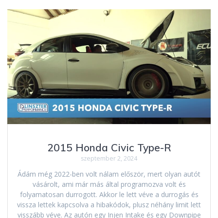
2015 Honda Civic Type-R
szeptember 2, 2024
Ádám még 2022-ben volt nálam először, mert olyan autót
vásárolt, ami már más által programozva volt és
folyamatosan durrogott. Akkor le lett véve a durrogás és
vissza lettek kapcsolva a hibakódok, plusz néhány limit lett
visszább véve. Az autón egy Injen Intake és egy Downpipe