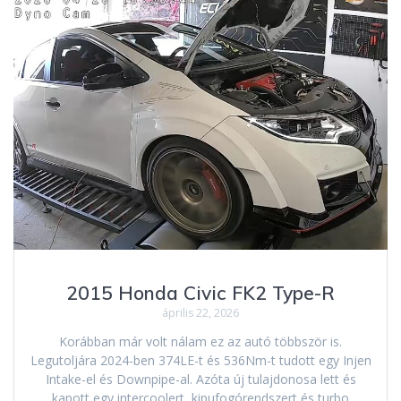
2015 Honda Civic FK2 Type-R
április 22, 2026
Korábban már volt nálam ez az autó többször is.
Legutoljára 2024-ben 374LE-t és 536Nm-t tudott egy Injen
Intake-el és Downpipe-al. Azóta új tulajdonosa lett és
kapott egy intercoolert, kipufogórendszert és turbo