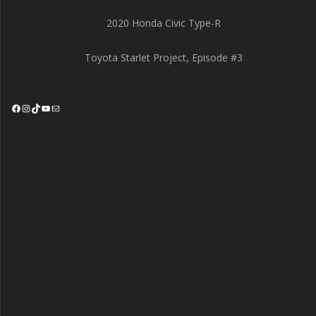
2020 Honda Civic Type-R
Toyota Starlet Project, Episode #3
Facebook
Instagram
TikTok
YouTube
Mail