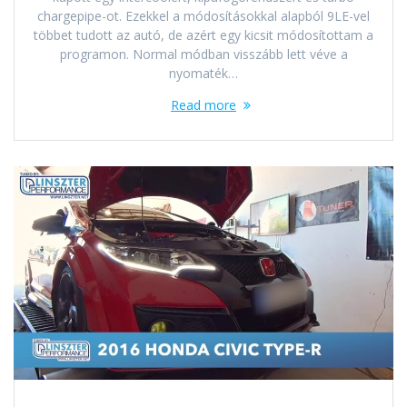
chargepipe-ot. Ezekkel a módosításokkal alapból 9LE-vel
többet tudott az autó, de azért egy kicsit módosítottam a
programon. Normal módban visszább lett véve a
nyomaték…
Read more