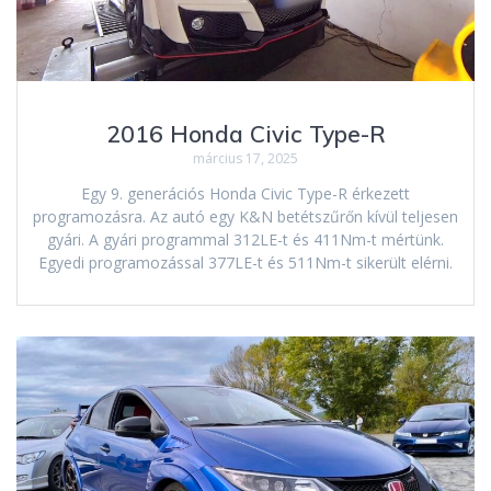
2016 Honda Civic Type-R
március 17, 2025
Egy 9. generációs Honda Civic Type-R érkezett
programozásra. Az autó egy K&N betétszűrőn kívül teljesen
gyári. A gyári programmal 312LE-t és 411Nm-t mértünk.
Egyedi programozással 377LE-t és 511Nm-t sikerült elérni.