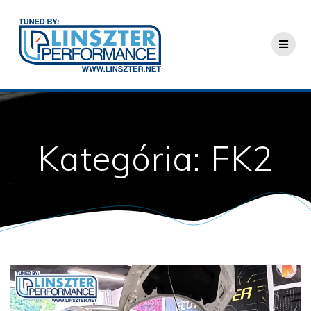
Skip
to
content
Kategória:
FK2