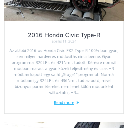
2016 Honda Civic Type-R
április 11, 2024
Az alábbi 2016-os Honda Civic FK2 Type-R 100%-ban gyári,
semmilyen hardveres módosítás nincs benne. Gyári
programmal 320LE-t és 421Nm-t tudott. Kérésre normál
módban maradt a gyári közeli teljesítmény és csak +R
módban kapott egy saját „Stage1” programot. Normál
módban így 324LE-t és 436Nm-t tud az autó, mivel
bizonyos paramétereket nem lehet külön módonként
változtatni, +R…
Read more