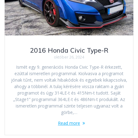
2016 Honda Civic Type-R
október 26, 2024
Ismét egy 9. generációs Honda Civic Type-R érkezett,
ezúttal ismeretlen programmal. Kiolvasva a programot
jónak tűnt, nem voltak hibakódok és egyebek kikapcsolva,
ahogy a többinél. A tulaj kérésére vissza raktam a gyári
programot és úgy 314LE-t és 415Nm-t tudott. Saját
„Stage1” programmal 364LE-t és 486Nm-t produkált. Az
ismeretlen programmal szinte teljesen ugyanaz volt a
görbe,…
Read more