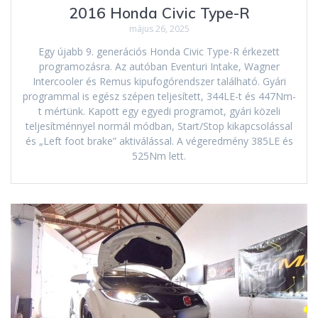
2016 Honda Civic Type-R
május 26, 2025
Egy újabb 9. generációs Honda Civic Type-R érkezett
programozásra. Az autóban Eventuri Intake, Wagner
Intercooler és Remus kipufogórendszer található. Gyári
programmal is egész szépen teljesített, 344LE-t és 447Nm-
t mértünk. Kapott egy egyedi programot, gyári közeli
teljesítménnyel normál módban, Start/Stop kikapcsolással
és „Left foot brake” aktiválással. A végeredmény 385LE és
525Nm lett.