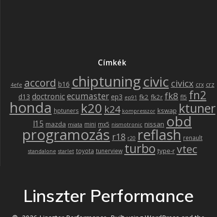
Címkék
chiptuning
civic
accord
civicx
b16
crz
crx
4efe
fn2
fk8
ecumaster
doctronic
d13
ep3
fk2
fk2r
fl5
ep91
honda
k20
ktuner
k24
kswap
hptuners
kompresszor
obd
l15
mazda
nissan
mini
mx5
miata
nismotronic
programozás
reflash
r18
renault
r20
turbo
vtec
type-r
toyota
tunerview
standalone
starlet
Linszter Performance