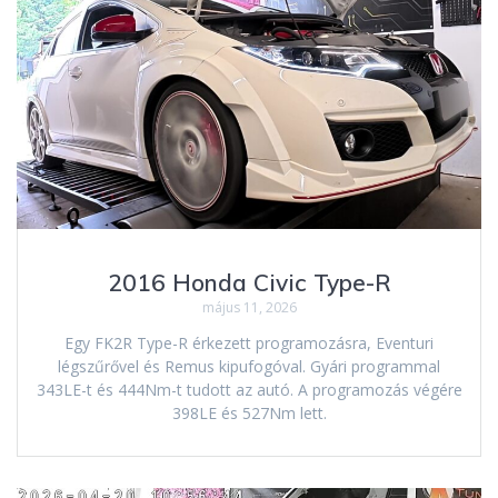
2016 Honda Civic Type-R
május 11, 2026
Egy FK2R Type-R érkezett programozásra, Eventuri
légszűrővel és Remus kipufogóval. Gyári programmal
343LE-t és 444Nm-t tudott az autó. A programozás végére
398LE és 527Nm lett.