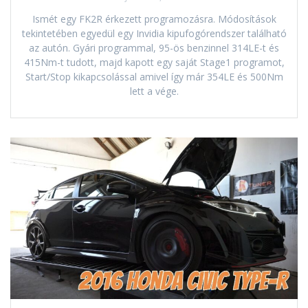
Ismét egy FK2R érkezett programozásra. Módosítások
tekintetében egyedül egy Invidia kipufogórendszer található
az autón. Gyári programmal, 95-ös benzinnel 314LE-t és
415Nm-t tudott, majd kapott egy saját Stage1 programot,
Start/Stop kikapcsolással amivel így már 354LE és 500Nm
lett a vége.