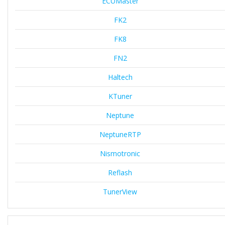
ECUMaster
FK2
FK8
FN2
Haltech
KTuner
Neptune
NeptuneRTP
Nismotronic
Reflash
TunerView