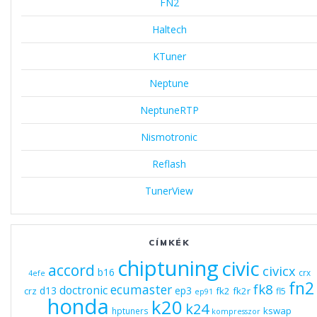
FN2
Haltech
KTuner
Neptune
NeptuneRTP
Nismotronic
Reflash
TunerView
CÍMKÉK
chiptuning
civic
accord
civicx
b16
crx
4efe
fn2
fk8
ecumaster
doctronic
d13
ep3
fk2
fk2r
crz
fl5
ep91
honda
k20
k24
kswap
hptuners
kompresszor