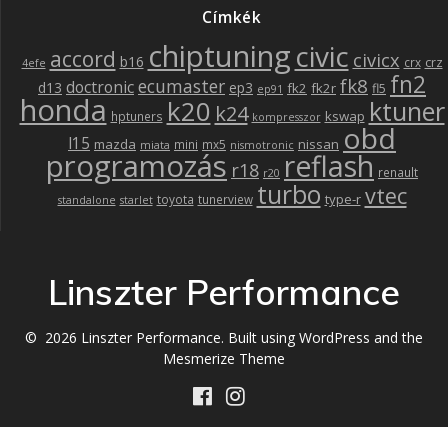
Címkék
chiptuning
civic
accord
civicx
b16
crz
crx
4efe
fn2
fk8
ecumaster
doctronic
d13
ep3
fk2
fk2r
fl5
ep91
honda
k20
ktuner
k24
kswap
hptuners
kompresszor
obd
l15
mazda
nissan
mini
mx5
miata
nismotronic
programozás
reflash
r18
renault
r20
turbo
vtec
type-r
toyota
tunerview
standalone
starlet
Linszter Performance
© 2026 Linszter Performance. Built using WordPress and the
Mesmerize Theme