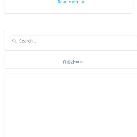
Read more
Search
for:
Facebook
Instagram
TikTok
YouTube
Mail