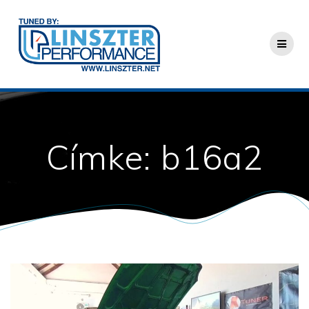
Skip
to
content
Címke:
b16a2