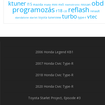
obd
ktuner
l15
mazda
nissan
mini
mx5
miata
nismotronic
programozás
reflash
r18
renault
r20
turbo
vtec
type-r
toyota
tunerview
standalone
starlet
2006 Honda Legend KB1
2007 Honda Civic Type-R
2018 Honda Civic Type-R
2020 Honda Civic Type-R
Toyota Starlet Project, Episode #3