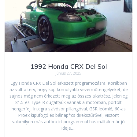
1992 Honda CRX Del Sol
június 27, 2025
Egy Honda CRX Del Sol érkezett programozásra. Korábban
az volt a terv, hogy kap komolyabb vezérműtengelyeket, de
sajnos még nem érkezett meg az összes alkatrész. Jelenleg
81.5-es Type-R dugattyúk vannak a motorban, portolt
hengerfej, Integra szívósor pillangóval, GSR leömlő, 60-as
Proex kipufogó és bálnap*cs direkszűrővel, viszont
valamilyen más autóra írt programmal használták már jó
ideje,…