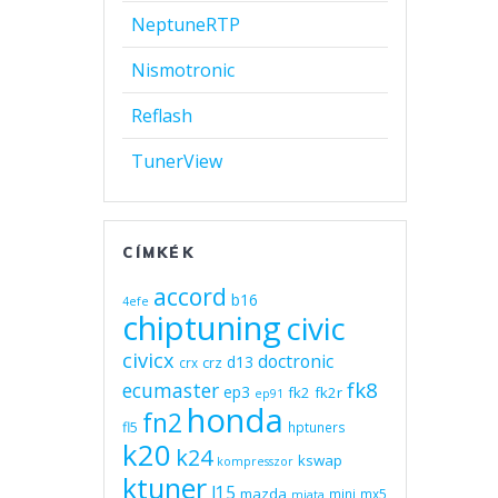
NeptuneRTP
Nismotronic
Reflash
TunerView
CÍMKÉK
accord
b16
4efe
chiptuning
civic
civicx
doctronic
d13
crz
crx
fk8
ecumaster
ep3
fk2
fk2r
ep91
honda
fn2
fl5
hptuners
k20
k24
kswap
kompresszor
ktuner
l15
mazda
mini
mx5
miata