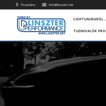
Skip
Tiszanána
info@linszter.net
to
content
CHIPTUNINGRÓL
TUDNIVALÓK PR