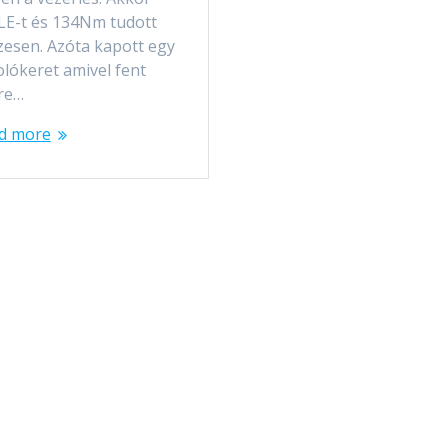
LE-t és 134Nm tudott
zesen. Azóta kapott egy
olókeret amivel fent
re…
d more