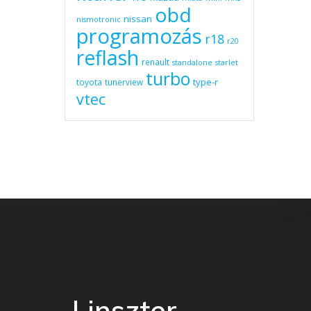
obd
nissan
nismotronic
programozás
r18
r20
reflash
renault
standalone
starlet
turbo
type-r
toyota
tunerview
vtec
Linszter