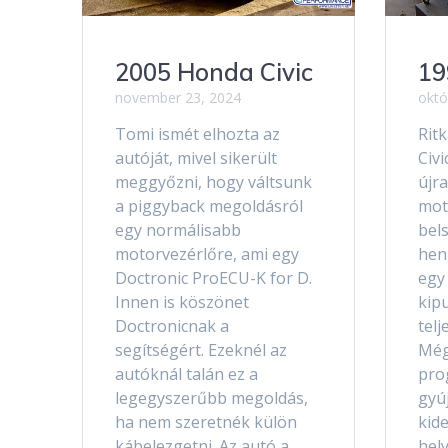
2005 Honda Civic
19
november 23, 2024
októ
Tomi ismét elhozta az
Ritk
autóját, mivel sikerült
Civi
meggyőzni, hogy váltsunk
újr
a piggyback megoldásról
moto
egy normálisabb
bel
motorvezérlőre, ami egy
heng
Doctronic ProECU-K for D.
egy 
Innen is köszönet
kip
Doctronicnak a
telj
segítségért. Ezeknél az
Még
autóknál talán ez a
pro
legegyszerűbb megoldás,
gyúj
ha nem szeretnék külön
kide
kábelezgetni. Az autó a
hely