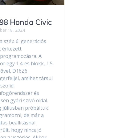
98 Honda Civic
ber 18, 2024
a szép 6. generációs
c érkezett
aprogramozásra. A
r egy 1.4-es blokk, 1.5
sővel, D16Z6
erfejjel, amihez társul
szolíd
ufogórendszer és
esen gyári szívó oldal.
 júliusban próbáltuk
gramozni, de már a
tás beállításnál
rült, hogy nincs jó
en a vezérlés. Akkor