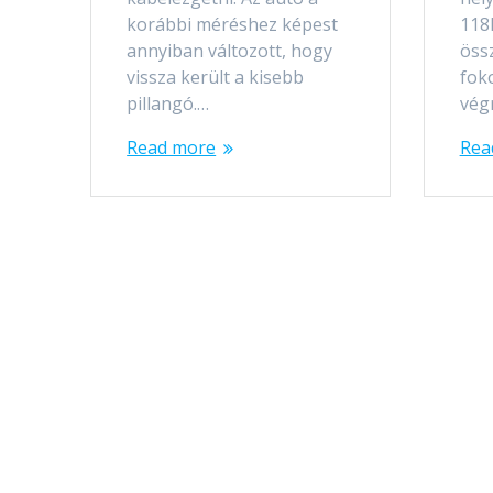
korábbi méréshez képest
118
annyiban változott, hogy
öss
vissza került a kisebb
fok
pillangó.…
vég
Read more
Rea