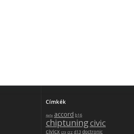
be
Címkék
accord
b16
4efe
chiptuning
civic
civicx
doctronic
d13
crz
crx