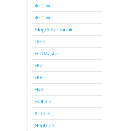
4G Civic
4G Civic
Blog/Referenciák
Dízel
ECUMaster
FK2
FK8
FN2
Haltech
KTuner
Neptune