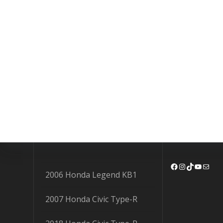
Facebook
Instagram
TikTok
YouTu
Mail
2006 Honda Legend KB1
2007 Honda Civic Type-R