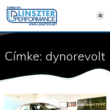
Skip
to
content
Címke:
dynorevolt