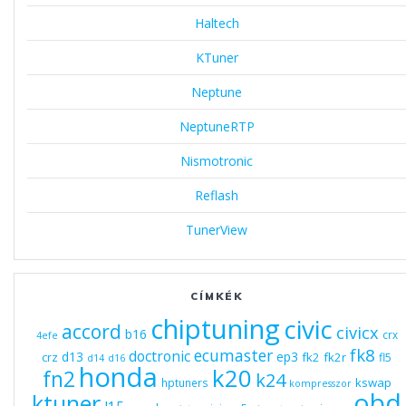
Haltech
KTuner
Neptune
NeptuneRTP
Nismotronic
Reflash
TunerView
CÍMKÉK
chiptuning
civic
accord
civicx
b16
crx
4efe
fk8
ecumaster
doctronic
d13
ep3
fk2
fk2r
crz
fl5
d14
d16
honda
k20
fn2
k24
kswap
hptuners
kompresszor
obd
ktuner