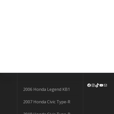
Facebook
Instagram
TikTok
YouTu
Mail
2006 Honda Legend KB1
2007 Honda Civic Type-R