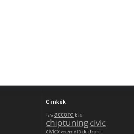
be
Címkék
accord
b16
4efe
chiptuning
civic
civicx
doctronic
d13
crz
crx