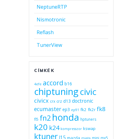
NeptuneRTP
Nismotronic
Reflash
TunerView
CÍMKÉK
accord
b16
4efe
chiptuning
civic
civicx
doctronic
d13
crz
crx
fk8
ecumaster
ep3
fk2
fk2r
ep91
honda
fn2
fl5
hptuners
k20
k24
kswap
kompresszor
ktuner
l15
mazda
mini
mx5
miata