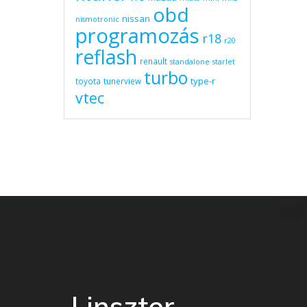
obd
nissan
nismotronic
programozás
r18
r20
reflash
renault
standalone
starlet
turbo
type-r
toyota
tunerview
vtec
Linszter