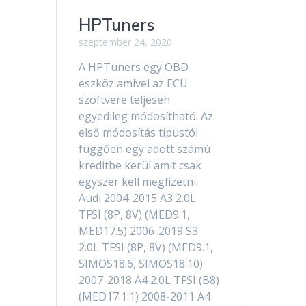
HPTuners
szeptember 24, 2020
A HPTuners egy OBD
eszköz amivel az ECU
szoftvere teljesen
egyedileg módosítható. Az
első módosítás típustól
függően egy adott számú
kreditbe kerül amit csak
egyszer kell megfizetni.
Audi 2004-2015 A3 2.0L
TFSI (8P, 8V) (MED9.1,
MED17.5) 2006-2019 S3
2.0L TFSI (8P, 8V) (MED9.1,
SIMOS18.6, SIMOS18.10)
2007-2018 A4 2.0L TFSI (B8)
(MED17.1.1) 2008-2011 A4