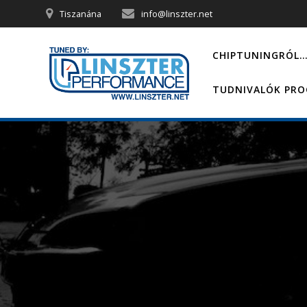
Skip
Tiszanána
info@linszter.net
to
content
CHIPTUNINGRÓL
TUDNIVALÓK PR