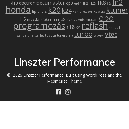
fn2
fk8
ecumaster
doctronic
d13
ep3
fk2
fk2r
fl5
ep91
honda
k20
ktuner
k24
kswap
hptuners
kompresszor
obd
l15
mazda
nissan
mini
mx5
miata
nismotronic
programozás
reflash
r18
renault
r20
turbo
vtec
type-r
toyota
tunerview
standalone
starlet
Linszter Performance
© 2026 Linszter Performance. Built using WordPress and the
Mesmerize Theme