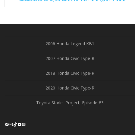
2006 Honda Legend KB1
2007 Honda Civic Type-R
2018 Honda Civic Type-R
2020 Honda Civic Type-R
Toyota Starlet Project, Episode #3
Facebook
Instagram
TikTok
YouTube
Mail