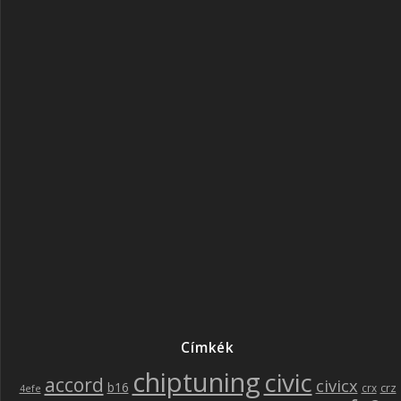
Címkék
chiptuning
civic
accord
civicx
b16
crz
crx
4efe