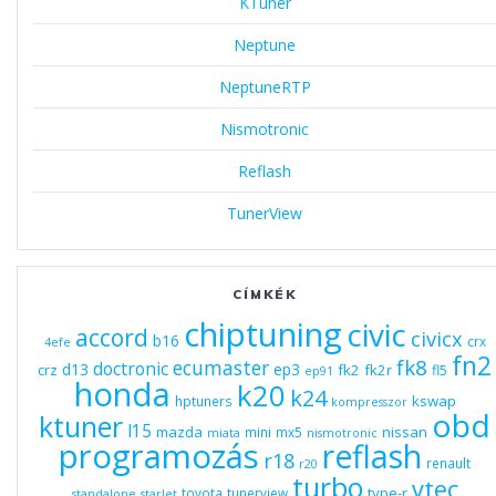
KTuner
Neptune
NeptuneRTP
Nismotronic
Reflash
TunerView
CÍMKÉK
chiptuning
civic
accord
civicx
b16
crx
4efe
fn2
fk8
ecumaster
doctronic
d13
ep3
fk2
fk2r
crz
fl5
ep91
honda
k20
k24
kswap
hptuners
kompresszor
obd
ktuner
l15
mazda
nissan
mini
mx5
miata
nismotronic
programozás
reflash
r18
renault
r20
turbo
vtec
type-r
toyota
tunerview
standalone
starlet