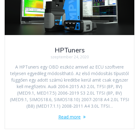
HPTuners
szeptember 24, 2020
A HPTuners egy OBD eszköz amivel az ECU szoftvere
teljesen egyedileg módosítható. Az első módosítás típustól
függően egy adott számú kreditbe kerül amit csak egyszer
kell megfizetni. Audi 2004-2015 A3 2.0L TFSI (8P, 8V)
(MED9.1, MED17.5) 2006-2019 S3 2.0L TFSI (8P, 8V)
(MED9.1, SIMOS18.6, SIMOS18.10) 2007-2018 A4 2.0L TFSI
(B8) (MED17.1.1) 2008-2011 A4 3.0L TFSI…
Read more