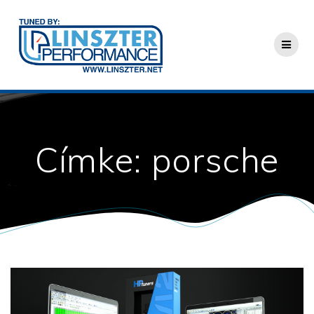
Skip
to
content
Címke:
porsche