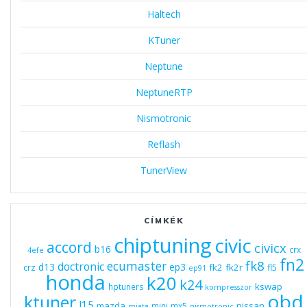
Haltech
KTuner
Neptune
NeptuneRTP
Nismotronic
Reflash
TunerView
CÍMKÉK
chiptuning
civic
accord
civicx
b16
crx
4efe
fn2
fk8
ecumaster
doctronic
d13
ep3
fk2
fk2r
crz
fl5
ep91
honda
k20
k24
kswap
hptuners
kompresszor
obd
ktuner
l15
mazda
nissan
mini
mx5
miata
nismotronic