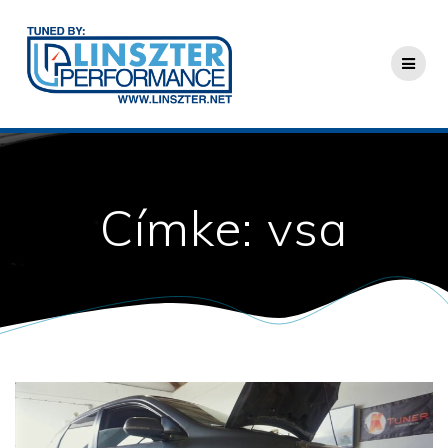
Skip
to
content
Címke:
vsa