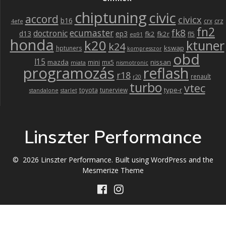
chiptuning
civic
accord
civicx
b16
crz
crx
4efe
fn2
fk8
ecumaster
doctronic
d13
ep3
fk2
fk2r
fl5
ep91
honda
k20
ktuner
k24
kswap
hptuners
kompresszor
obd
l15
mazda
nissan
mini
mx5
miata
nismotronic
programozás
reflash
r18
renault
r20
turbo
vtec
type-r
toyota
tunerview
standalone
starlet
Linszter Performance
© 2026 Linszter Performance. Built using WordPress and the
Mesmerize Theme