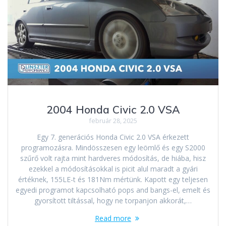
2004 Honda Civic 2.0 VSA
február 28, 2025
Egy 7. generációs Honda Civic 2.0 VSA érkezett
programozásra. Mindösszesen egy leömlő és egy S2000
szűrő volt rajta mint hardveres módosítás, de hiába, hisz
ezekkel a módosításokkal is picit alul maradt a gyári
értéknek, 155LE-t és 181Nm mértünk. Kapott egy teljesen
egyedi programot kapcsolható pops and bangs-el, emelt és
gyorsított tiltással, hogy ne torpanjon akkorát,…
Read more