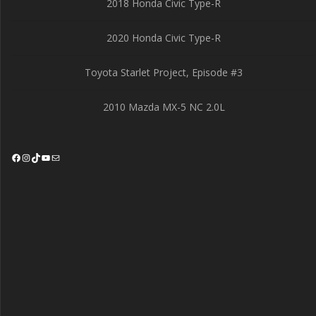
2018 Honda Civic Type-R
2020 Honda Civic Type-R
Toyota Starlet Project, Episode #3
2010 Mazda MX-5 NC 2.0L
Facebook
Instagram
TikTok
YouTube
Mail