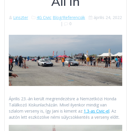
All in
Linszter
4G Civic
Blog/Referenciák
április 24, 2022
|
0
Április 23.-án került megrendezésre a Nemzetközi Honda
Találkozó Kiskunlacházán. Mivel ilyenkor mindig van
szlalom verseny is, így Jani is kiment az
1.3-as Civic-el
. Az
autón lett eszközölve némi súlycsökkentés a verseny előtt.