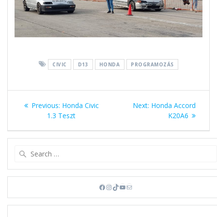
CIVIC
D13
HONDA
PROGRAMOZÁS
Bejegyzés
Previous
Next
Previous:
Honda Civic
Next:
Honda Accord
navigáció
post:
post:
1.3 Teszt
K20A6
Search
for:
Facebook
Instagram
TikTok
YouTube
Mail