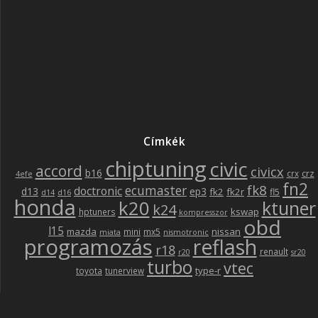
Címkék
chiptuning
civic
accord
civicx
b16
crz
crx
4efe
fn2
fk8
ecumaster
doctronic
d13
ep3
fk2
fk2r
fl5
d14
d16
honda
k20
ktuner
k24
kswap
hptuners
kompresszor
obd
l15
mazda
nissan
mini
mx5
miata
nismotronic
programozás
reflash
r18
renault
r20
sr20
turbo
vtec
type-r
toyota
tunerview