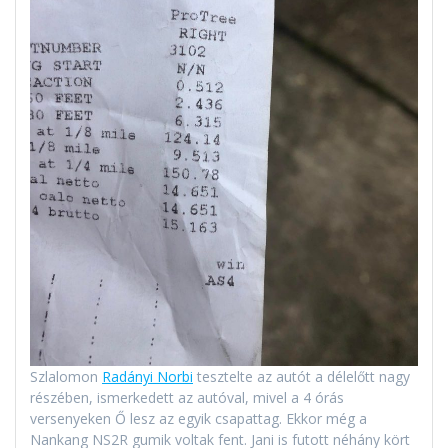
Szlalomon
Radányi Norbi
tesztelte az autót a délelőtt nagy
részében, ismerkedett az autóval, mivel a 4 órás
versenyeken Ő lesz az egyik csapattag. Ekkor még a
Nankang NS2R gumik voltak fent. Jani is futott néhány kört