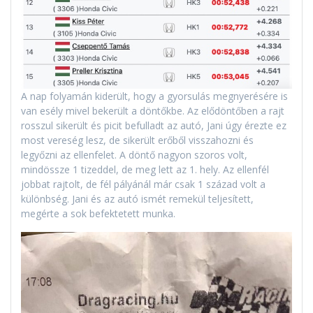
A nap folyamán kiderült, hogy a gyorsulás megnyerésére is
van esély mivel bekerült a döntőkbe. Az elődöntőben a rajt
rosszul sikerült és picit befulladt az autó, Jani úgy érezte ez
most vereség lesz, de sikerült erőből visszahozni és
legyőzni az ellenfelet. A döntő nagyon szoros volt,
mindössze 1 tizeddel, de meg lett az 1. hely. Az ellenfél
jobbat rajtolt, de fél pályánál már csak 1 század volt a
különbség. Jani és az autó ismét remekül teljesített,
megérte a sok befektetett munka.