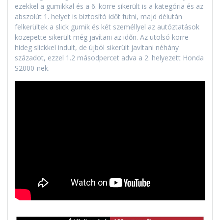
ezekkel a gumikkal és a 6. körre sikerült is a kategória és az
abszolút 1. helyet is biztosító időt futni, majd délután
felkerültek a slick gumik és két személlyel az autóztatások
közepette sikerült még javítani az időn. Az utolsó körre
hideg slickkel indult, de újból sikerült javítani néhány
századot, ezzel 1.2 másodpercet adva a 2. helyezett Honda
S2000-nek.