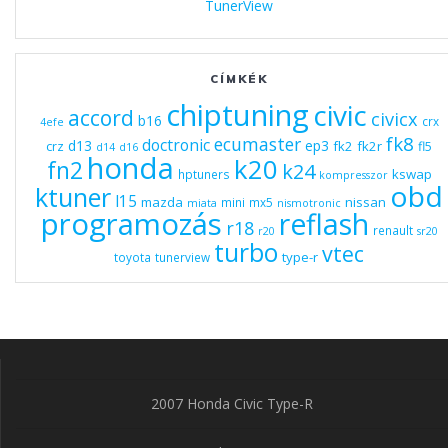
TunerView
CÍMKÉK
chiptuning
civic
accord
civicx
b16
crx
4efe
fk8
ecumaster
doctronic
d13
ep3
fk2
fk2r
crz
fl5
d14
d16
honda
k20
fn2
k24
kswap
hptuners
kompresszor
obd
ktuner
l15
mazda
nissan
mini
mx5
miata
nismotronic
programozás
reflash
r18
renault
r20
sr20
turbo
vtec
type-r
toyota
tunerview
2007 Honda Civic Type-R