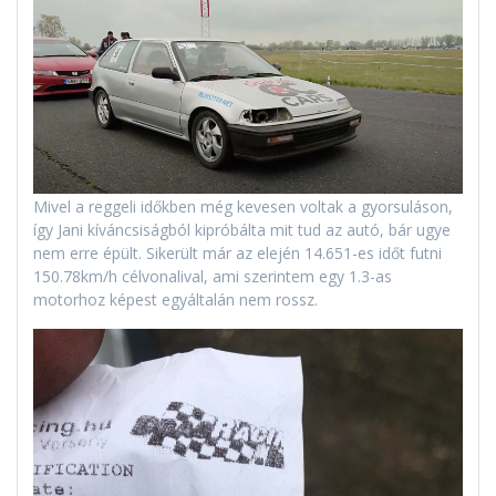
Mivel a reggeli időkben még kevesen voltak a gyorsuláson,
így Jani kíváncsiságból kipróbálta mit tud az autó, bár ugye
nem erre épült. Sikerült már az elején 14.651-es időt futni
150.78km/h célvonalival, ami szerintem egy 1.3-as
motorhoz képest egyáltalán nem rossz.