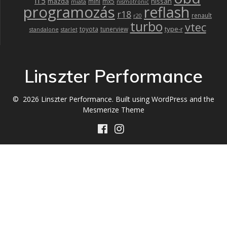
l15
mazda
nissan
mini
mx5
miata
nismotronic
programozás
reflash
r18
renault
r20
turbo
vtec
type-r
toyota
tunerview
standalone
starlet
Linszter Performance
© 2026 Linszter Performance. Built using WordPress and the
Mesmerize Theme