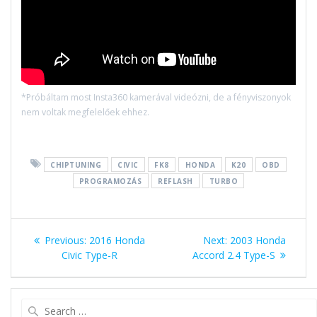
*Próbáltam most Insta360 kamerával videózni, de a fényviszonyok
nem voltak megfelelőek ehhez.
CHIPTUNING
CIVIC
FK8
HONDA
K20
OBD
PROGRAMOZÁS
REFLASH
TURBO
Bejegyzés
Previous
Next
Previous:
2016 Honda
Next:
2003 Honda
navigáció
post:
post:
Civic Type-R
Accord 2.4 Type-S
Search