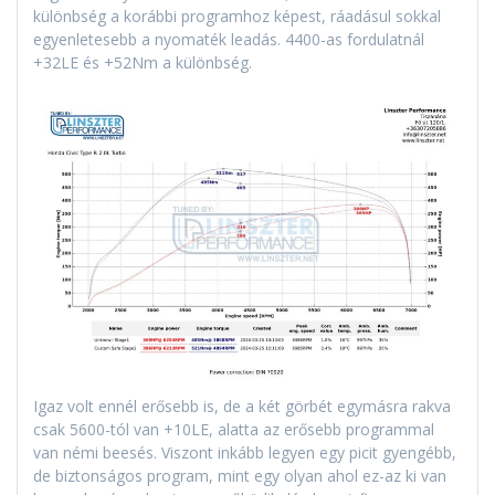
különbség a korábbi programhoz képest, ráadásul sokkal
egyenletesebb a nyomaték leadás. 4400-as fordulatnál
+32LE és +52Nm a különbség.
Igaz volt ennél erősebb is, de a két görbét egymásra rakva
csak 5600-tól van +10LE, alatta az erősebb programmal
van némi beesés. Viszont inkább legyen egy picit gyengébb,
de biztonságos program, mint egy olyan ahol ez-az ki van