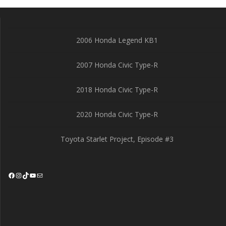
2006 Honda Legend KB1
2007 Honda Civic Type-R
2018 Honda Civic Type-R
2020 Honda Civic Type-R
Toyota Starlet Project, Episode #3
Facebook
Instagram
TikTok
YouTube
Mail