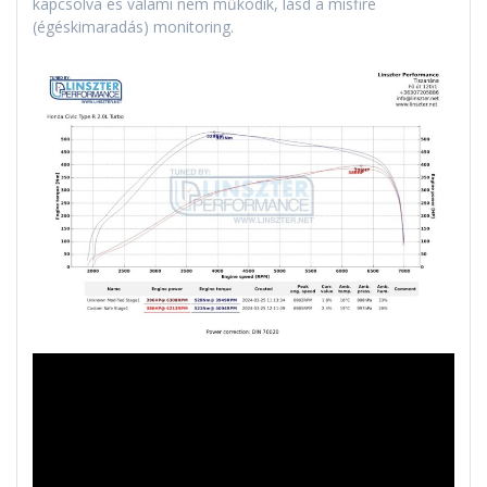
kapcsolva és valami nem működik, lásd a misfire
(égéskimaradás) monitoring.