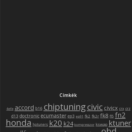
Címkék
chiptuning
civic
accord
civicx
b16
crz
crx
4efe
fn2
fk8
ecumaster
doctronic
d13
ep3
fk2
fk2r
fl5
ep91
honda
k20
ktuner
k24
kswap
hptuners
kompresszor
obd