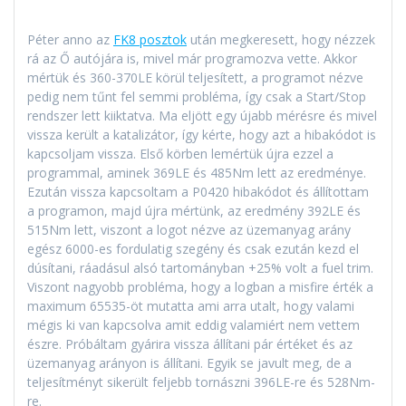
Péter anno az
FK8 posztok
után megkeresett, hogy nézzek
rá az Ő autójára is, mivel már programozva vette. Akkor
mértük és 360-370LE körül teljesített, a programot nézve
pedig nem tűnt fel semmi probléma, így csak a Start/Stop
rendszer lett kiiktatva. Ma eljött egy újabb mérésre és mivel
vissza került a katalizátor, így kérte, hogy azt a hibakódot is
kapcsoljam vissza. Első körben lemértük újra ezzel a
programmal, aminek 369LE és 485Nm lett az eredménye.
Ezután vissza kapcsoltam a P0420 hibakódot és állítottam
a programon, majd újra mértünk, az eredmény 392LE és
515Nm lett, viszont a logot nézve az üzemanyag arány
egész 6000-es fordulatig szegény és csak ezután kezd el
dúsítani, ráadásul alsó tartományban +25% volt a fuel trim.
Viszont nagyobb probléma, hogy a logban a misfire érték a
maximum 65535-öt mutatta ami arra utalt, hogy valami
mégis ki van kapcsolva amit eddig valamiért nem vettem
észre. Próbáltam gyárira vissza állítani pár értéket és az
üzemanyag arányon is állítani. Egyik se javult meg, de a
teljesítményt sikerült feljebb tornászni 396LE-re és 528Nm-
re.