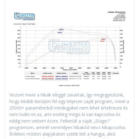
Viszont mivel a hibák eléggé zavartak, így megegyeztünk,
hogy inkább kerüljön fel egy teljesen saját program, mivel a
25000+ paraméterből mindegyiket nem lehet értelmezni és
nem tudni mi az, ami esetleg mégis ki van kapcsolva és
eddig nem vettem észre. Felkerült a saját „Stage1”
programom, aminél semmilyen hibakód nincs kikapcsolva.
Érdekes módon alapjáraton szebb lett a hangja, alsó