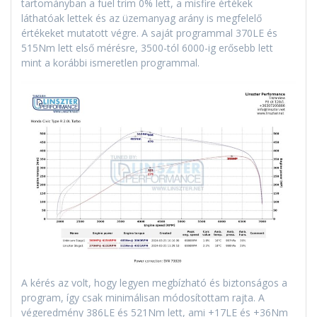
tartományban a fuel trim 0% lett, a misfire értékek
láthatóak lettek és az üzemanyag arány is megfelelő
értékeket mutatott végre. A saját programmal 370LE és
515Nm lett első mérésre, 3500-tól 6000-ig erősebb lett
mint a korábbi ismeretlen programmal.
A kérés az volt, hogy legyen megbízható és biztonságos a
program, így csak minimálisan módosítottam rajta. A
végeredmény 386LE és 521Nm lett, ami +17LE és +36Nm