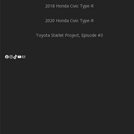
2018 Honda Civic Type-R
2020 Honda Civic Type-R
Toyota Starlet Project, Episode #3
Facebook
Instagram
TikTok
YouTube
Mail