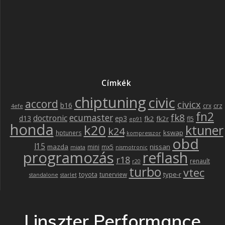
Címkék
chiptuning
civic
accord
civicx
b16
crz
crx
4efe
fn2
fk8
ecumaster
doctronic
d13
ep3
fk2
fk2r
fl5
ep91
honda
k20
ktuner
k24
kswap
hptuners
kompresszor
obd
l15
mazda
nissan
mini
mx5
miata
nismotronic
programozás
reflash
r18
renault
r20
turbo
vtec
type-r
toyota
tunerview
standalone
starlet
Linszter Performance