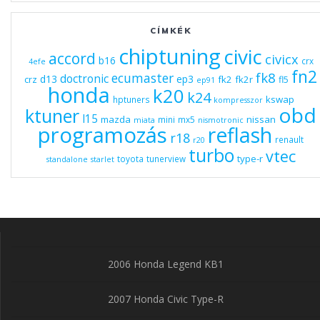
CÍMKÉK
chiptuning
civic
accord
civicx
b16
crx
4efe
fn2
fk8
ecumaster
doctronic
d13
ep3
fk2
fk2r
crz
fl5
ep91
honda
k20
k24
kswap
hptuners
kompresszor
obd
ktuner
l15
mazda
nissan
mini
mx5
miata
nismotronic
programozás
reflash
r18
renault
r20
turbo
vtec
type-r
toyota
tunerview
standalone
starlet
2006 Honda Legend KB1
2007 Honda Civic Type-R