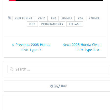
CHIPTUNING
CIVIC
FN2
HONDA
K20
KTUNER
OBD
PROGRAMOZÁS
REFLASH
Bejegyzés
Previous
Next
Previous:
2008 Honda
Next:
2023 Honda Civic
navigáció
post:
post:
Civic Type-R
FL5 Type-R
Search
for:
Facebook
Instagram
TikTok
YouTube
Mail