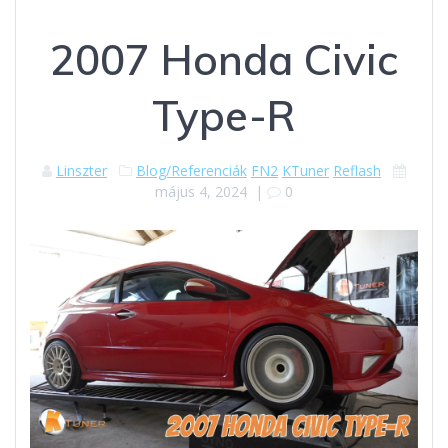
2007 Honda Civic
Type-R
Linszter
Blog/Referenciák
FN2
KTuner
Reflash
május 4, 2024
|
0