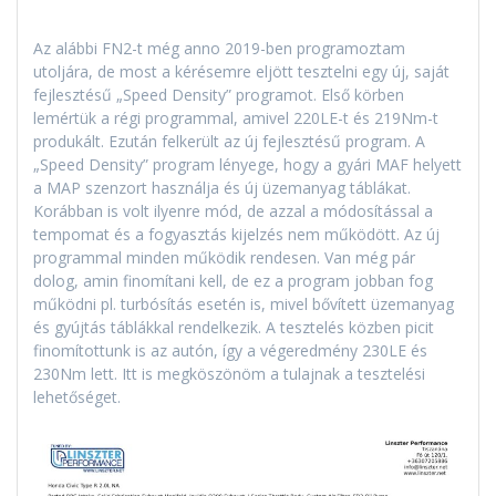
Az alábbi FN2-t még anno 2019-ben programoztam
utoljára, de most a kérésemre eljött tesztelni egy új, saját
fejlesztésű „Speed Density” programot. Első körben
lemértük a régi programmal, amivel 220LE-t és 219Nm-t
produkált. Ezután felkerült az új fejlesztésű program. A
„Speed Density” program lényege, hogy a gyári MAF helyett
a MAP szenzort használja és új üzemanyag táblákat.
Korábban is volt ilyenre mód, de azzal a módosítással a
tempomat és a fogyasztás kijelzés nem működött. Az új
programmal minden működik rendesen. Van még pár
dolog, amin finomítani kell, de ez a program jobban fog
működni pl. turbósítás esetén is, mivel bővített üzemanyag
és gyújtás táblákkal rendelkezik. A tesztelés közben picit
finomítottunk is az autón, így a végeredmény 230LE és
230Nm lett. Itt is megköszönöm a tulajnak a tesztelési
lehetőséget.