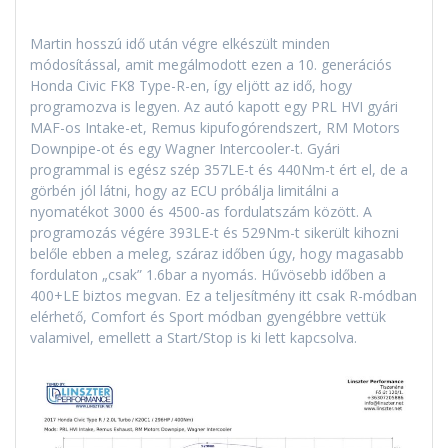
Martin hosszú idő után végre elkészült minden
módosítással, amit megálmodott ezen a 10. generációs
Honda Civic FK8 Type-R-en, így eljött az idő, hogy
programozva is legyen. Az autó kapott egy PRL HVI gyári
MAF-os Intake-et, Remus kipufogórendszert, RM Motors
Downpipe-ot és egy Wagner Intercooler-t. Gyári
programmal is egész szép 357LE-t és 440Nm-t ért el, de a
görbén jól látni, hogy az ECU próbálja limitálni a
nyomatékot 3000 és 4500-as fordulatszám között. A
programozás végére 393LE-t és 529Nm-t sikerült kihozni
belőle ebben a meleg, száraz időben úgy, hogy magasabb
fordulaton „csak” 1.6bar a nyomás. Hűvösebb időben a
400+LE biztos megvan. Ez a teljesítmény itt csak R-módban
elérhető, Comfort és Sport módban gyengébbre vettük
valamivel, emellett a Start/Stop is ki lett kapcsolva.