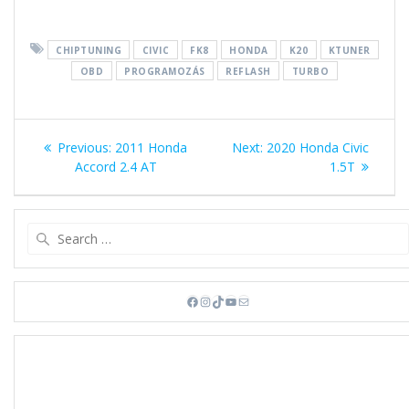
CHIPTUNING
CIVIC
FK8
HONDA
K20
KTUNER
OBD
PROGRAMOZÁS
REFLASH
TURBO
Bejegyzés
Previous
Next
Previous:
2011 Honda
Next:
2020 Honda Civic
navigáció
post:
post:
Accord 2.4 AT
1.5T
Search
for:
Facebook
Instagram
TikTok
YouTube
Mail