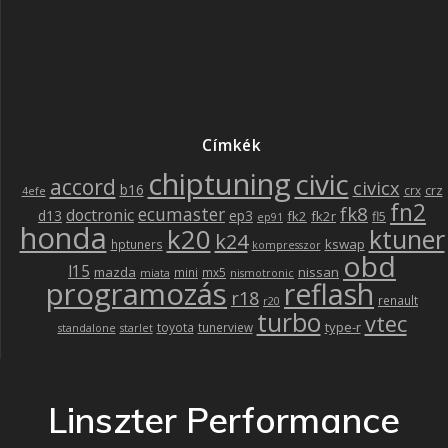
Címkék
chiptuning
civic
accord
civicx
b16
crz
crx
4efe
fn2
fk8
ecumaster
doctronic
d13
ep3
fk2
fk2r
fl5
ep91
honda
k20
ktuner
k24
kswap
hptuners
kompresszor
obd
l15
mazda
nissan
mini
mx5
miata
nismotronic
programozás
reflash
r18
renault
r20
turbo
vtec
type-r
toyota
tunerview
standalone
starlet
Linszter Performance