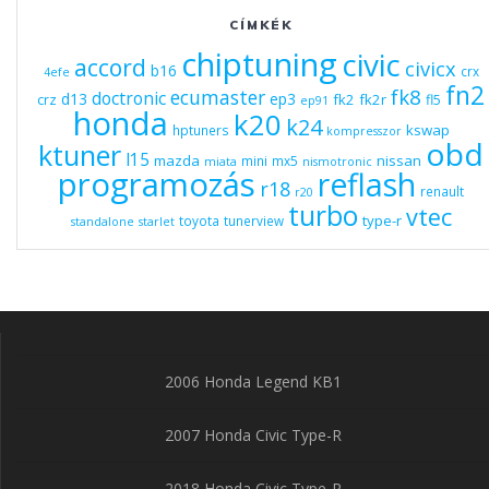
CÍMKÉK
chiptuning
civic
accord
civicx
b16
crx
4efe
fn2
fk8
ecumaster
doctronic
d13
ep3
fk2
fk2r
crz
fl5
ep91
honda
k20
k24
kswap
hptuners
kompresszor
obd
ktuner
l15
mazda
nissan
mini
mx5
miata
nismotronic
programozás
reflash
r18
renault
r20
turbo
vtec
type-r
toyota
tunerview
standalone
starlet
2006 Honda Legend KB1
2007 Honda Civic Type-R
2018 Honda Civic Type-R