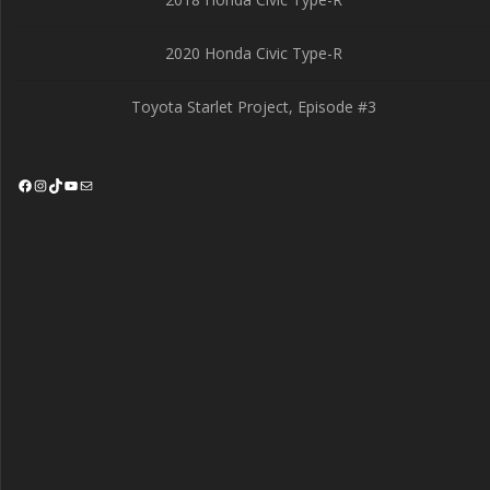
2020 Honda Civic Type-R
Toyota Starlet Project, Episode #3
Facebook
Instagram
TikTok
YouTube
Mail