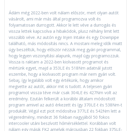
Ádám még 2022-ben volt nálam először, mert olyan autót
vásárolt, ami már más által programozva volt és
folyamatosan durrogott. Akkor le lett véve a durrogás és
vissza lettek kapcsolva a hibakódok, plusz néhány limit lett
visszább véve. Az autón egy Injen Intake és egy Downpipe
található, más módosítás nincs. A mostani meleg idők miatt
úgy beszéltük, hogy először nézzük meg gyári programmal,
hogy legyen viszonyítási alapunk, majd úgy programozzuk.
Vissza is raktam a 2022-ben kiolvasott programot és
mértünk egyet, majd a 353LE és 518Nm adatnál jutott
eszembe, hogy a kiolvasott program már nem gyári volt.
Sebaj, így legalább volt egy értékünk, hogy amikor
megvette az autót, akkor mit is tudott. A teljesen gyári
programot vissza téve már csak 304LE és 427Nm volt az
eredmény. Ezután felkerült a korábbi általam módosított
program amivel az autó érkezett és így 370LE-t és 538Nm-t
produkált. Végül ezt picit módosítva 377LE és 542Nm lett a
végeredmény, mindezt 36 fokban nagyjából 50 fokos
intercooler utáni beszívott hőmérséklettel. Korábban volt
nálam egy másik FK2 amelyik márciusban 22 fokban 375LE-