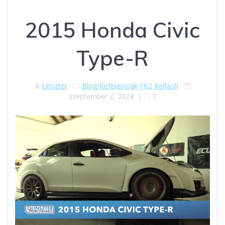
2015 Honda Civic
Type-R
Linszter
Blog/Referenciák
FK2
Reflash
szeptember 2, 2024
|
0