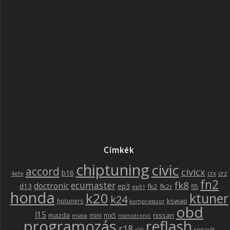
Címkék
chiptuning
civic
accord
civicx
b16
crz
crx
4efe
fn2
fk8
ecumaster
doctronic
d13
ep3
fk2
fk2r
fl5
ep91
honda
k20
ktuner
k24
kswap
hptuners
kompresszor
obd
l15
mazda
nissan
mini
mx5
miata
nismotronic
programozás
reflash
r18
renault