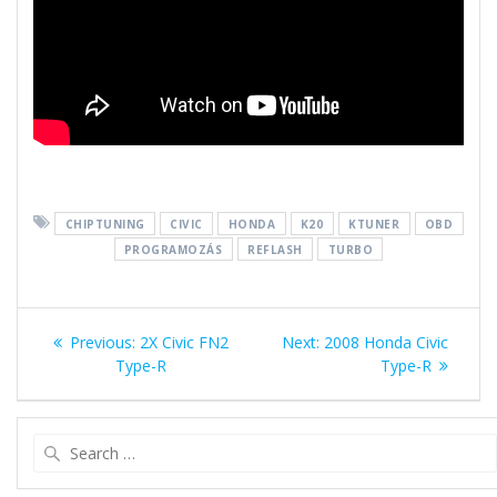
CHIPTUNING
CIVIC
HONDA
K20
KTUNER
OBD
PROGRAMOZÁS
REFLASH
TURBO
Bejegyzés
Previous
Next
Previous:
2X Civic FN2
Next:
2008 Honda Civic
navigáció
post:
post:
Type-R
Type-R
Search
for: