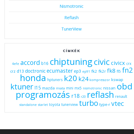
Nismotronic
Reflash
TunerView
CÍMKÉK
chiptuning
civic
accord
civicx
b16
crx
4efe
fn2
fk8
ecumaster
doctronic
d13
ep3
fk2
fk2r
crz
fl5
ep91
honda
k20
k24
kswap
hptuners
kompresszor
obd
ktuner
l15
mazda
nissan
mini
mx5
miata
nismotronic
programozás
reflash
r18
renault
r20
turbo
vtec
type-r
toyota
tunerview
standalone
starlet