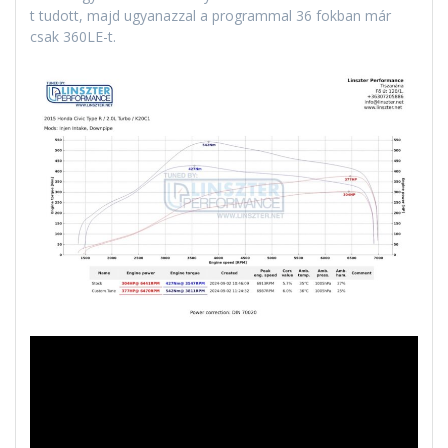
t tudott, majd ugyanazzal a programmal 36 fokban már
csak 360LE-t.