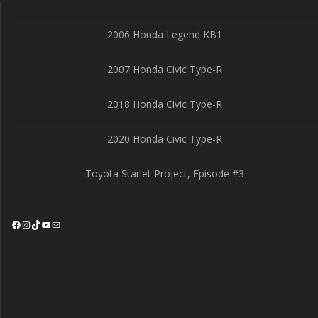
2006 Honda Legend KB1
2007 Honda Civic Type-R
2018 Honda Civic Type-R
2020 Honda Civic Type-R
Toyota Starlet Project, Episode #3
Facebook
Instagram
TikTok
YouTube
Mail