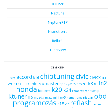
KTuner
Neptune
NeptuneRTP
Nismotronic
Reflash
TunerView
CÍMKÉK
chiptuning
civic
accord
civicx
b16
crx
4efe
fn2
fk8
ecumaster
doctronic
d13
ep3
fk2
fk2r
crz
fl5
ep91
honda
k20
k24
kswap
hptuners
kompresszor
obd
ktuner
l15
mazda
nissan
mini
mx5
miata
nismotronic
programozás
reflash
r18
renault
r20