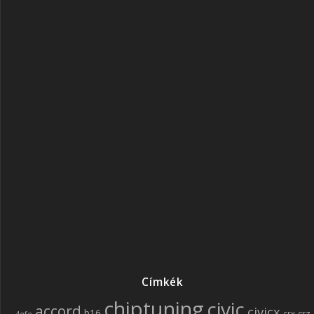
Címkék
chiptuning
civic
accord
civicx
b16
crz
crx