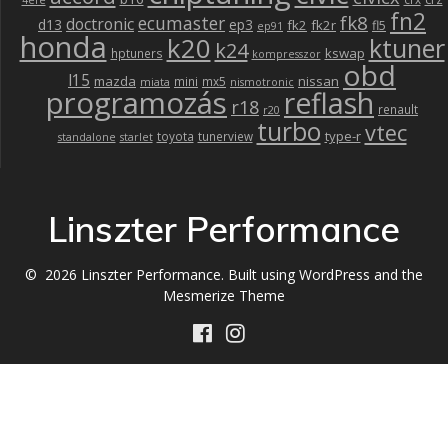
4efe
fn2
fk8
ecumaster
doctronic
d13
ep3
fk2
fk2r
fl5
ep91
honda
k20
ktuner
k24
kswap
hptuners
kompresszor
obd
l15
mazda
nissan
mini
mx5
miata
nismotronic
programozás
reflash
r18
renault
r20
turbo
vtec
type-r
toyota
tunerview
standalone
starlet
Linszter Performance
© 2026 Linszter Performance. Built using WordPress and the
Mesmerize Theme