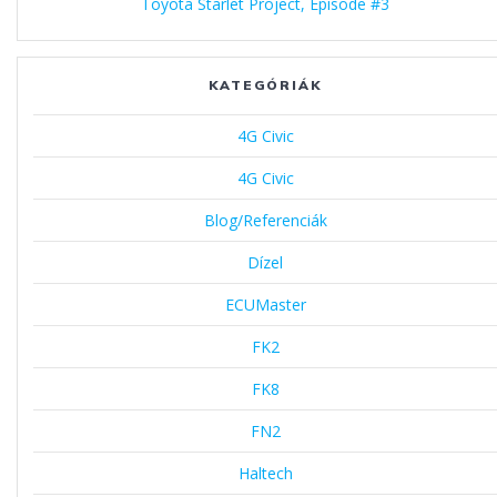
Toyota Starlet Project, Episode #3
KATEGÓRIÁK
4G Civic
4G Civic
Blog/Referenciák
Dízel
ECUMaster
FK2
FK8
FN2
Haltech