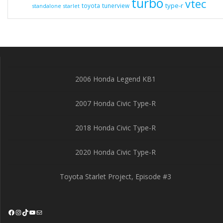
turbo
vtec
type-r
toyota
tunerview
standalone
starlet
2006 Honda Legend KB1
2007 Honda Civic Type-R
2018 Honda Civic Type-R
2020 Honda Civic Type-R
Toyota Starlet Project, Episode #3
Facebook
Instagram
TikTok
YouTube
Mail