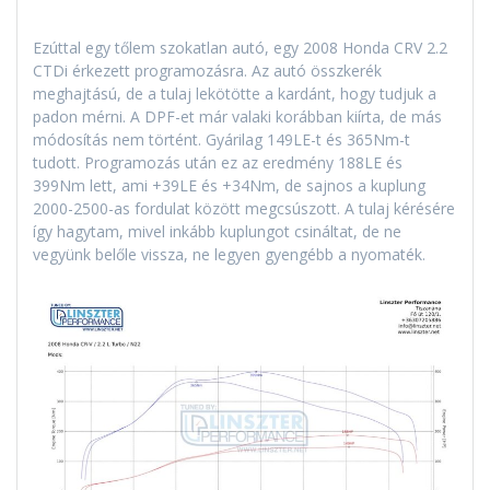
Ezúttal egy tőlem szokatlan autó, egy 2008 Honda CRV 2.2
CTDi érkezett programozásra. Az autó összkerék
meghajtású, de a tulaj lekötötte a kardánt, hogy tudjuk a
padon mérni. A DPF-et már valaki korábban kiírta, de más
módosítás nem történt. Gyárilag 149LE-t és 365Nm-t
tudott. Programozás után ez az eredmény 188LE és
399Nm lett, ami +39LE és +34Nm, de sajnos a kuplung
2000-2500-as fordulat között megcsúszott. A tulaj kérésére
így hagytam, mivel inkább kuplungot csináltat, de ne
vegyünk belőle vissza, ne legyen gyengébb a nyomaték.