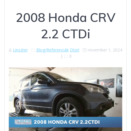
2008 Honda CRV
2.2 CTDi
Linszter
Blog/Referenciák
Dízel
november 1, 2024
|
0