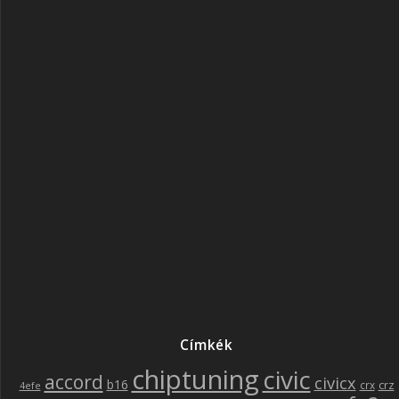
Címkék
chiptuning
civic
accord
civicx
b16
crz
crx
4efe