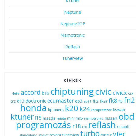
KTuner
Neptune
NeptuneRTP
Nismotronic
Reflash
TunerView
CÍMKÉK
chiptuning
civic
accord
civicx
b16
crx
4efe
fn2
fk8
ecumaster
doctronic
d13
ep3
fk2
fk2r
crz
fl5
ep91
honda
k20
k24
kswap
hptuners
kompresszor
obd
ktuner
l15
mazda
nissan
mini
mx5
miata
nismotronic
programozás
reflash
r18
renault
r20
turbo
vtec
type-r
toyota
tunerview
standalone
starlet