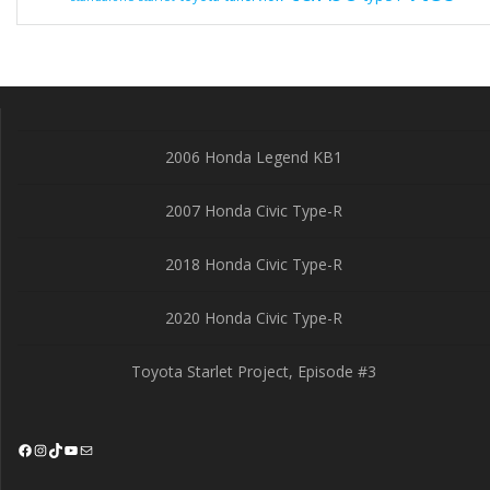
2006 Honda Legend KB1
2007 Honda Civic Type-R
2018 Honda Civic Type-R
2020 Honda Civic Type-R
Toyota Starlet Project, Episode #3
Facebook
Instagram
TikTok
YouTube
Mail