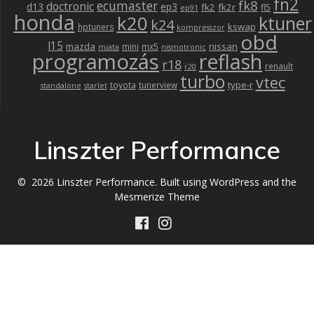
fn2
fk8
ecumaster
doctronic
d13
ep3
fk2
fk2r
fl5
ep91
honda
k20
ktuner
k24
kswap
hptuners
kompresszor
obd
l15
mazda
nissan
mini
mx5
miata
nismotronic
programozás
reflash
r18
renault
r20
turbo
vtec
type-r
toyota
tunerview
standalone
starlet
Linszter Performance
© 2026 Linszter Performance. Built using WordPress and the
Mesmerize Theme