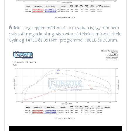
Érdekesség képpen mértem 4. fokozatban is, így már nem
csúszott meg a kuplung, viszont az értékek is mások lettek.
Gyárilag 147LE és 351Nm, programmal 188LE és 389Nm.