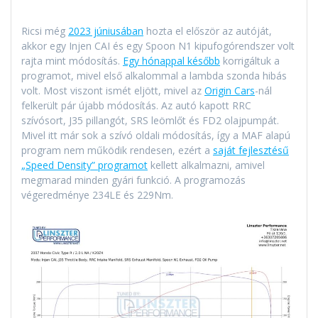
Ricsi még
2023 júniusában
hozta el először az autóját,
akkor egy Injen CAI és egy Spoon N1 kipufogórendszer volt
rajta mint módosítás.
Egy hónappal később
korrigáltuk a
programot, mivel első alkalommal a lambda szonda hibás
volt. Most viszont ismét eljött, mivel az
Origin Cars
-nál
felkerült pár újabb módosítás. Az autó kapott RRC
szívósort, J35 pillangót, SRS leömlőt és FD2 olajpumpát.
Mivel itt már sok a szívó oldali módosítás, így a MAF alapú
program nem működik rendesen, ezért a
saját fejlesztésű
„Speed Density” programot
kellett alkalmazni, amivel
megmarad minden gyári funkció. A programozás
végeredménye 234LE és 229Nm.