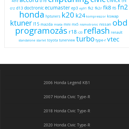
b16
crx
4efe
fn2
fk8
ecumaster
doctronic
d13
ep3
fk2
fk2r
crz
fl5
ep91
honda
k20
k24
kswap
hptuners
kompresszor
obd
ktuner
l15
mazda
nissan
mini
mx5
miata
nismotronic
programozás
reflash
r18
renault
r20
turbo
vtec
type-r
toyota
tunerview
standalone
starlet
2006 Honda Legend KB1
2007 Honda Civic Type-R
2018 Honda Civic Type-R
2020 Honda Civic Type-R