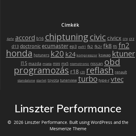
Címkék
chiptuning
civic
accord
civicx
b16
crz
crx
4efe
fn2
fk8
ecumaster
doctronic
d13
ep3
fk2
fk2r
fl5
ep91
honda
k20
ktuner
k24
kswap
hptuners
kompresszor
obd
l15
mazda
nissan
mini
mx5
miata
nismotronic
programozás
reflash
r18
renault
r20
turbo
vtec
type-r
toyota
tunerview
standalone
starlet
Linszter Performance
© 2026 Linszter Performance. Built using WordPress and the
Mesmerize Theme