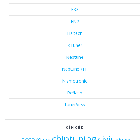
FK8
FN2
Haltech
KTuner
Neptune
NeptuneRTP
Nismotronic
Reflash
TunerView
CÍMKÉK
chiptuning
civic
accord
civicx