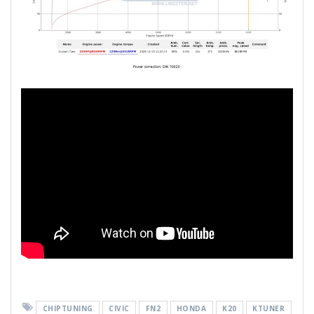
CHIPTUNING
CIVIC
FN2
HONDA
K20
KTUNER