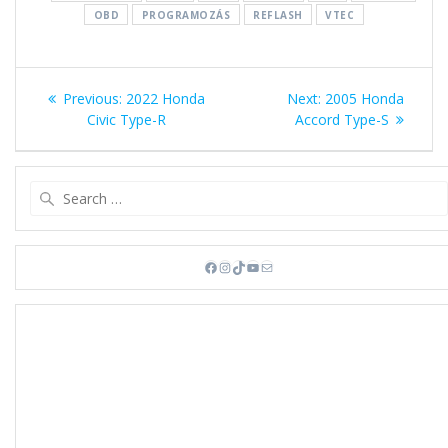
OBD
PROGRAMOZÁS
REFLASH
VTEC
Bejegyzés
Previous
Next
Previous:
2022 Honda
Next:
2005 Honda
navigáció
post:
post:
Civic Type-R
Accord Type-S
Search
for:
Facebook
Instagram
TikTok
YouTube
Mail