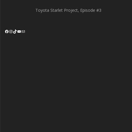
Toyota Starlet Project, Episode #3
Facebook
Instagram
TikTok
YouTube
Mail