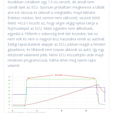
Korábban csináltam egy 1.5-ös verziót, de annál nem
csinált ilyet az ECU. Gyorsan próbáltam megkeresni a táblát
ami ezt okozza és sikerült is megtalálni, majd kiiktatni.
Érdekes módon, lent semmi nem változott, viszont 6000
felett +6LE-t hozott az, hogy végre végig nyitva tartja a
fojtószelepet az ECU. Mást egyelőre nem állítottunk,
egyedül a 190kmh-s sebesség limit lett kiszedve, bár ez
nem volt és nem is nagyon lesz használva ennél az autónál.
Eddigi tapasztalatok alapján az ECU jobban reagál a hirtelen
gázadásra, és tiltásnál nem torpan akkorát az autó, így egy
előzésnél valamivel jobb. Némi ECU visszafejtés után majd
rendesen programozzuk, hátha lehet még nyerni rajta
valamit.
Fojtószelep zárás kiiktatva