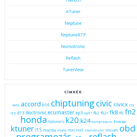
KTuner
Neptune
NeptuneRTP
Nismotronic
Reflash
TunerView
CÍMKÉK
chiptuning
civic
accord
civicx
b16
crx
4efe
fn2
fk8
ecumaster
doctronic
d13
ep3
fk2
fk2r
crz
fl5
ep91
honda
k20
k24
kswap
hptuners
kompresszor
obd
ktuner
l15
mazda
nissan
mini
mx5
miata
nismotronic
programozás
reflash