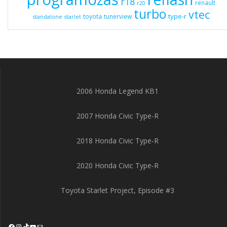
r18
renault
r20
turbo
vtec
type-r
toyota
tunerview
standalone
starlet
2006 Honda Legend KB1
2007 Honda Civic Type-R
2018 Honda Civic Type-R
2020 Honda Civic Type-R
Toyota Starlet Project, Episode #3
Facebook
Instagram
TikTok
YouTube
Mail