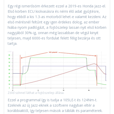
Egy régi ismerősöm érkezett ezzel a 2019-es Honda Jazz-el.
Első körben ECU kiolvasásra és némi élő adat gyűjtésre,
hogy ebből a kis 1.3-as motorból lehet-e valamit kezdeni. Az
első mérésnél feltűnt egy igen érdekes dolog, az ember
hiába nyom padlógázt, a fojtószelep lassan nyit első körben
nagyjából 30%-ig, onnan még lassabban de végül kinyit
teljesen, majd 6000-es fordulat felett félig bezárja és ott
tartja.
Zöld színnel láthat a fojtószelep állása.
Ezzel a programmal így is tudja a 105LE-t és 124Nm-t.
Ezeknek az új Jazz-eknek a szoftvere nagyban eltér a
korábbiaktól, így teljesen mások a táblák és paraméterek.