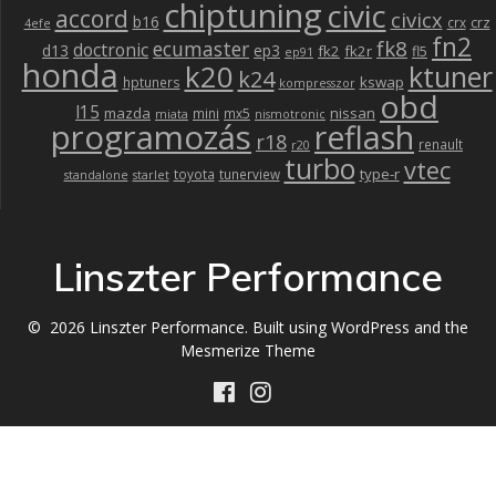
chiptuning
civic
accord
civicx
b16
crz
crx
4efe
fn2
fk8
ecumaster
doctronic
d13
ep3
fk2
fk2r
fl5
ep91
honda
k20
ktuner
k24
kswap
hptuners
kompresszor
obd
l15
mazda
nissan
mini
mx5
miata
nismotronic
programozás
reflash
r18
renault
r20
turbo
vtec
type-r
toyota
tunerview
standalone
starlet
Linszter Performance
© 2026 Linszter Performance. Built using WordPress and the
Mesmerize Theme