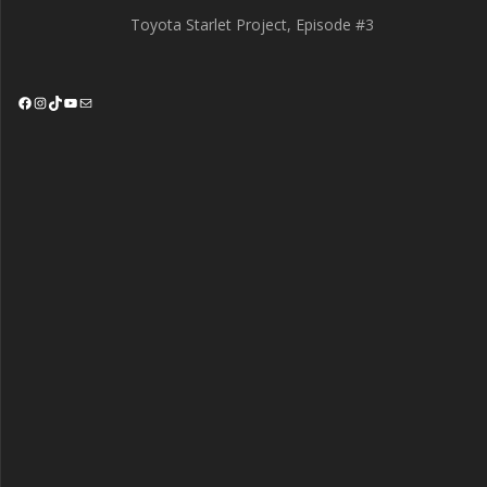
Toyota Starlet Project, Episode #3
Facebook
Instagram
TikTok
YouTube
Mail