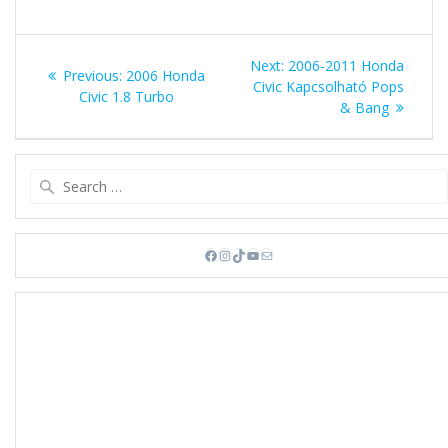
Bejegyzés
Next
Next:
2006-2011 Honda
Previous
Previous:
2006 Honda
navigáció
post:
Civic Kapcsolható Pops
post:
Civic 1.8 Turbo
& Bang
Search
for:
Facebook
Instagram
TikTok
YouTube
Mail