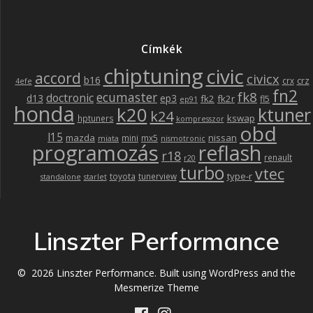
Címkék
chiptuning
civic
accord
civicx
b16
crz
crx
4efe
fn2
fk8
ecumaster
doctronic
d13
ep3
fk2
fk2r
fl5
ep91
honda
k20
ktuner
k24
kswap
hptuners
kompresszor
obd
l15
mazda
nissan
mini
mx5
miata
nismotronic
programozás
reflash
r18
renault
r20
turbo
vtec
type-r
toyota
tunerview
standalone
starlet
Linszter Performance
© 2026 Linszter Performance. Built using WordPress and the
Mesmerize Theme