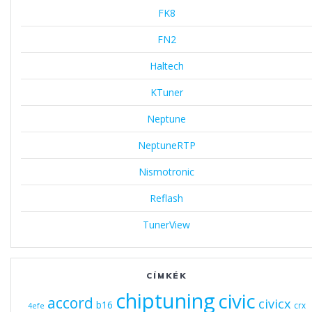
FK8
FN2
Haltech
KTuner
Neptune
NeptuneRTP
Nismotronic
Reflash
TunerView
CÍMKÉK
chiptuning
civic
accord
civicx
b16
crx
4efe