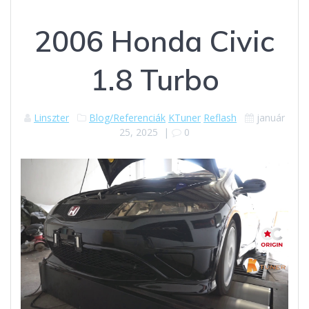
2006 Honda Civic
1.8 Turbo
Linszter
Blog/Referenciák
KTuner
Reflash
január
25, 2025
|
0