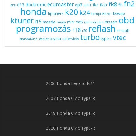
fn2
fk8
ecumaster
doctronic
d13
ep3
fk2
fk2r
crz
fl5
ep91
honda
k20
k24
kswap
hptuners
kompresszor
obd
ktuner
l15
mazda
nissan
mini
mx5
miata
nismotronic
programozás
reflash
r18
renault
r20
turbo
vtec
type-r
toyota
tunerview
standalone
starlet
2006 Honda Legend KB1
2007 Honda Civic Type-R
2018 Honda Civic Type-R
2020 Honda Civic Type-R