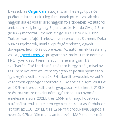
Elkészült az
Origin Cars
autója is, amihez egy tippelős
játékot is hirdettünk. Elég fura tippek jöttek, voltak akik
nagyon alá és voltak akik nagyon fölé tippeltek. Az autóról
amit tudni kell, hogy egy 8. generációs Honda Civic, 1.8-as
(R18A2) motorral. Erre került egy KD GTX2871R Turbo,
Turbosmart lefújó, Turboworks intercooler, Siemens Deka
630-as injektorok, Invidia kipufogórendszer, egyedi
downpipe, leömlő és coolerezés. Az autó remek tesztalany
volt a „
Speed Density
” programhoz, mely itt már nem az
FN2 Type-R szoftverén alapul, hanem a gyári 1.8
szoftverén. Első teszteknél találtam is egy hibát, mivel az
ECU nem követte az üzemanyagtáblát pozitív nyomáson,
így szegény volt a keverék. Ezt sikerült orvosolni. Az autó
kezdetben épphogy betöltötte a 0.4bar-t és elsőre 203LE-t
és 237Nm-t produkált elvett gyújtással. Ezt sikerült 213LE-
re és 264Nm-re növelni némi gyújtással. Pici nyomás
emeléssel elsőre 232LE-t és 266Nm-t, majd következő
állításnál sikerült túl tekerni egy picit és 4800-as fordulaton
letiltott az ECU, 201LE-t és 296Nm-t produkálva. Sajnos a
nyomás 0.7bar fölé ment, amit a gyári MAP szenzor már