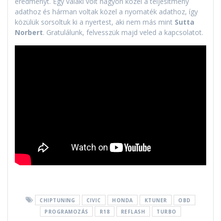
eredményt. Egy valaki volt nagyon közel a teljesítmény
adathoz és hárman voltak közel a nyomaték adathoz, így
közülük sorsoltuk ki a nyertest, aki nem más mint
Sutta
Norbert
. Gratulálunk, felvesszük majd veled a kapcsolatot.
CHIPTUNING
CIVIC
HONDA
KTUNER
OBD
PROGRAMOZÁS
R18
REFLASH
TURBO