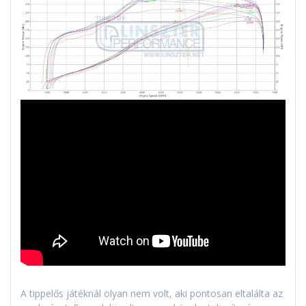
A tippelős játéknál olyan nem volt, aki pontosan eltalálta az