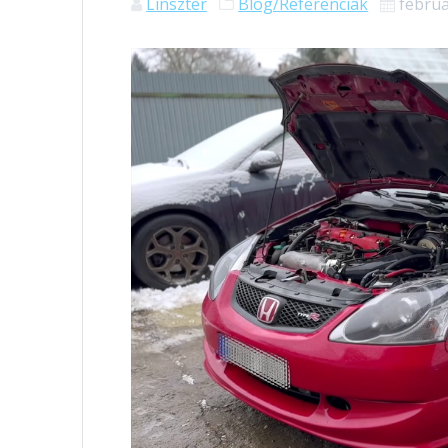
Linszter
Blog/Referenciák
februá