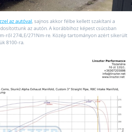
zzel az autóval
, sajnos akkor félbe kellett szakítani a
 módosítottunk az autón. A korábbihoz képest csúcsban
Nm-ről 274LE/271Nm-re. Közép tartományon azért sikerült
tük 8100-ra.