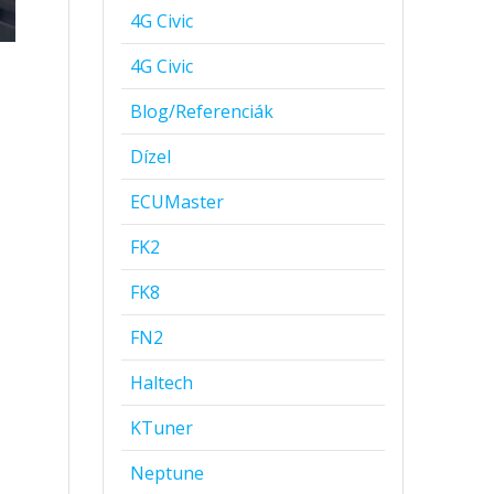
4G Civic
4G Civic
Blog/Referenciák
Dízel
ECUMaster
FK2
FK8
FN2
Haltech
KTuner
Neptune