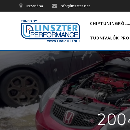
Skip
Tiszanána
info@linszter.net
to
content
CHIPTUNINGRÓL
TUDNIVALÓK PR
200