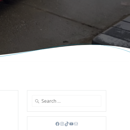
Search
for:
Facebook
Instagram
TikTok
YouTube
Mail