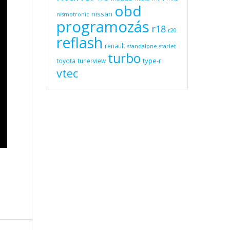
obd
nissan
nismotronic
programozás
r18
r20
reflash
renault
standalone
starlet
turbo
type-r
toyota
tunerview
vtec