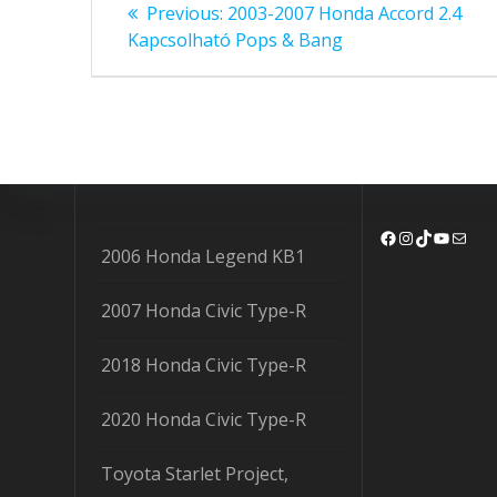
Bejegyzés
Previous
Previous:
2003-2007 Honda Accord 2.4
post:
navigáció
Kapcsolható Pops & Bang
Facebook
Instagram
TikTok
YouTu
Mail
2006 Honda Legend KB1
2007 Honda Civic Type-R
2018 Honda Civic Type-R
2020 Honda Civic Type-R
Toyota Starlet Project,