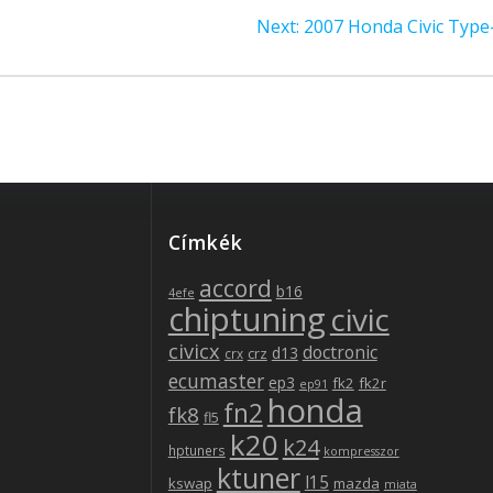
Next
Next:
2007 Honda Civic Type
post:
be
Címkék
accord
b16
4efe
chiptuning
civic
civicx
doctronic
d13
crz
crx
ecumaster
ep3
fk2
fk2r
ep91
honda
fn2
fk8
fl5
k20
k24
hptuners
kompresszor
ktuner
l15
kswap
mazda
miata