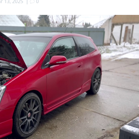
r 13, 2025
|
0