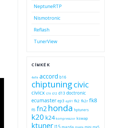
NeptuneRTP
Nismotronic
Reflash
TunerView
CÍMKÉK
accord
b16
4efe
chiptuning
civic
civicx
doctronic
d13
crz
crx
fk8
ecumaster
ep3
fk2
fk2r
ep91
honda
fn2
fl5
hptuners
k20
k24
kswap
kompresszor
ktuner
l15
mazda
mini
mx5
miata