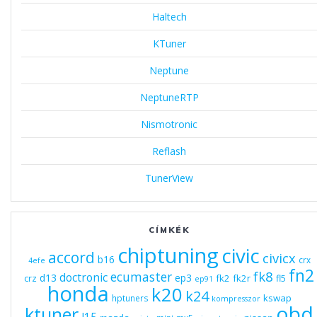
Haltech
KTuner
Neptune
NeptuneRTP
Nismotronic
Reflash
TunerView
CÍMKÉK
chiptuning
civic
accord
civicx
b16
crx
4efe
fn2
fk8
ecumaster
doctronic
d13
ep3
fk2
fk2r
crz
fl5
ep91
honda
k20
k24
kswap
hptuners
kompresszor
obd
ktuner