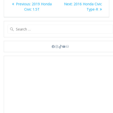
Bejegyzés
Previous
Next
Previous:
2019 Honda
Next:
2016 Honda Civic
navigáció
post:
post:
Civic 1.5T
Type-R
Search
for:
Facebook
Instagram
TikTok
YouTube
Mail