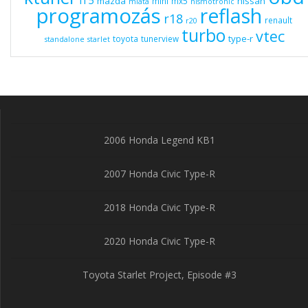
l15
mazda
nissan
mini
mx5
miata
nismotronic
programozás
reflash
r18
renault
r20
turbo
vtec
type-r
toyota
tunerview
standalone
starlet
2006 Honda Legend KB1
2007 Honda Civic Type-R
2018 Honda Civic Type-R
2020 Honda Civic Type-R
Toyota Starlet Project, Episode #3