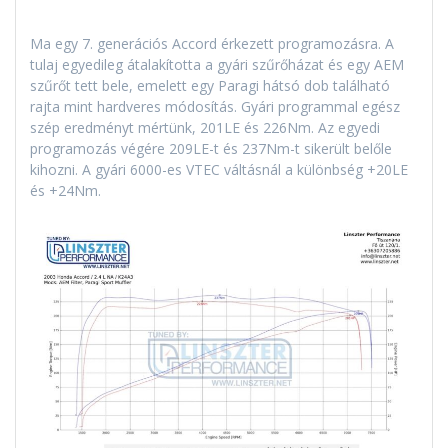
Ma egy 7. generációs Accord érkezett programozásra. A
tulaj egyedileg átalakította a gyári szűrőházat és egy AEM
szűrőt tett bele, emelett egy Paragi hátsó dob található
rajta mint hardveres módosítás. Gyári programmal egész
szép eredményt mértünk, 201LE és 226Nm. Az egyedi
programozás végére 209LE-t és 237Nm-t sikerült belőle
kihozni. A gyári 6000-es VTEC váltásnál a különbség +20LE
és +24Nm.