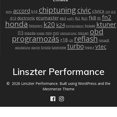
chiptuning
civic
accord
civicx
b16
crz
crx
4efe
fn2
fk8
ecumaster
doctronic
d13
ep3
fk2
fk2r
fl5
ep91
honda
k20
ktuner
k24
kswap
hptuners
kompresszor
obd
l15
mazda
nissan
mini
mx5
miata
nismotronic
programozás
reflash
r18
renault
r20
turbo
vtec
type-r
toyota
tunerview
standalone
starlet
Linszter Performance
© 2026 Linszter Performance. Built using WordPress and the
Mesmerize Theme