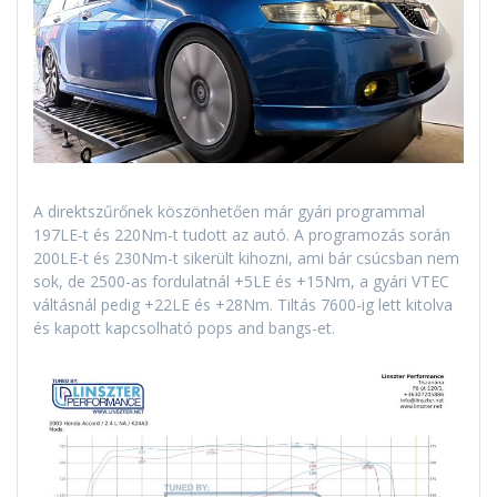
A direktszűrőnek köszönhetően már gyári programmal
197LE-t és 220Nm-t tudott az autó. A programozás során
200LE-t és 230Nm-t sikerült kihozni, ami bár csúcsban nem
sok, de 2500-as fordulatnál +5LE és +15Nm, a gyári VTEC
váltásnál pedig +22LE és +28Nm. Tiltás 7600-ig lett kitolva
és kapott kapcsolható pops and bangs-et.