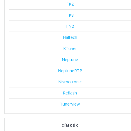
FK2
FK8
FN2
Haltech
KTuner
Neptune
NeptuneRTP
Nismotronic
Reflash
TunerView
CÍMKÉK