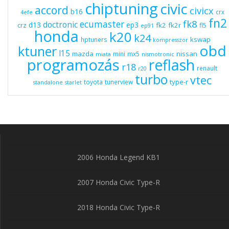
chiptuning
civic
accord
civicx
b16
crx
4efe
fn2
fk8
ecumaster
doctronic
d13
ep3
fk2
fk2r
crz
fl5
ep91
honda
k20
k24
kswap
hptuners
kompresszor
obd
ktuner
l15
mazda
nissan
mini
mx5
miata
nismotronic
programozás
reflash
r18
renault
r20
turbo
vtec
type-r
toyota
tunerview
standalone
starlet
2006 Honda Legend KB1
2007 Honda Civic Type-R
2018 Honda Civic Type-R