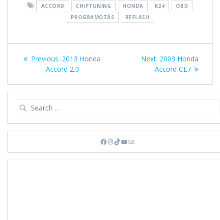
ACCORD
CHIPTUNING
HONDA
K24
OBD
PROGRAMOZÁS
REFLASH
Bejegyzés
Previous
Next
Previous:
2013 Honda
Next:
2003 Honda
navigáció
post:
post:
Accord 2.0
Accord CL7
Search
for:
Facebook
Instagram
TikTok
YouTube
Mail