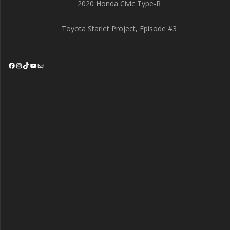
2020 Honda Civic Type-R
Toyota Starlet Project, Episode #3
Facebook
Instagram
TikTok
YouTube
Mail