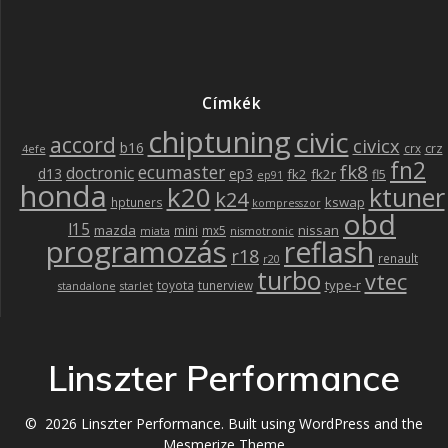
Címkék
chiptuning
civic
accord
civicx
b16
crz
crx
4efe
fn2
fk8
ecumaster
doctronic
d13
ep3
fk2
fk2r
fl5
ep91
honda
k20
ktuner
k24
kswap
hptuners
kompresszor
obd
l15
mazda
nissan
mini
mx5
miata
nismotronic
programozás
reflash
r18
renault
r20
turbo
vtec
type-r
toyota
tunerview
standalone
starlet
Linszter Performance
© 2026 Linszter Performance. Built using WordPress and the
Mesmerize Theme