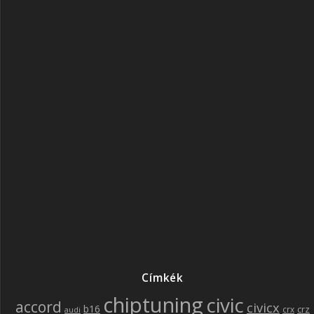
Címkék
chiptuning
civic
accord
civicx
b16
crz
crx
audi