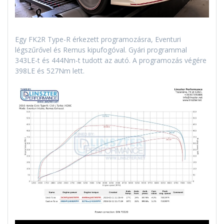
Egy FK2R Type-R érkezett programozásra, Eventuri
légszűrővel és Remus kipufogóval. Gyári programmal
343LE-t és 444Nm-t tudott az autó. A programozás végére
398LE és 527Nm lett.