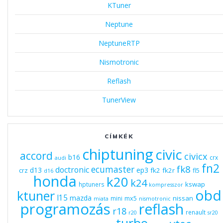
KTuner
Neptune
NeptuneRTP
Nismotronic
Reflash
TunerView
CÍMKÉK
chiptuning
civic
accord
civicx
b16
crx
audi
fn2
fk8
ecumaster
doctronic
d13
ep3
fk2
fk2r
crz
fl5
d16
honda
k20
k24
kswap
hptuners
kompresszor
obd
ktuner
l15
mazda
nissan
mx5
mini
miata
nismotronic
programozás
reflash
r18
renault
r20
sr20