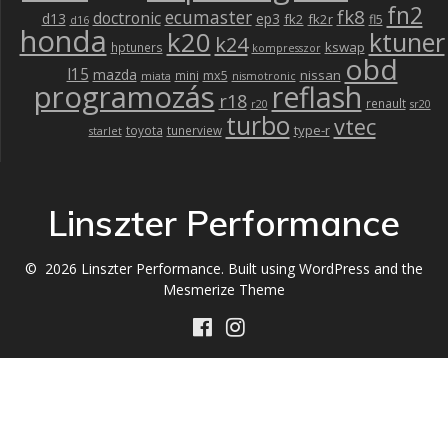
fn2
fk8
ecumaster
doctronic
d13
ep3
fk2
fk2r
fl5
d16
honda
k20
ktuner
k24
kswap
hptuners
kompresszor
obd
l15
mazda
nissan
mx5
mini
miata
nismotronic
programozás
reflash
r18
renault
r20
sr20
turbo
vtec
type-r
toyota
tunerview
starlet
Linszter Performance
© 2026 Linszter Performance. Built using WordPress and the
Mesmerize Theme