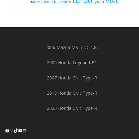
turbo
vtec
type-r
toyota
tunerview
starlet
2006 Mazda MX-5 NC 1.8L
2006 Honda Legend KB1
2007 Honda Civic Type-R
2018 Honda Civic Type-R
2020 Honda Civic Type-R
Facebook
Instagram
TikTok
YouTube
Mail