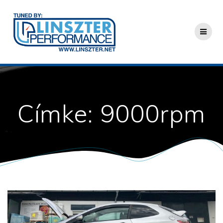
Skip
to
content
Címke:
9000rpm