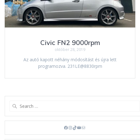
Civic FN2 9000rpm
október 28, 2019
Az autó kapott néhány módosítást és újra lett
programozva. 231LE@8830rpm
Search
for:
Facebook
Instagram
TikTok
YouTube
Mail