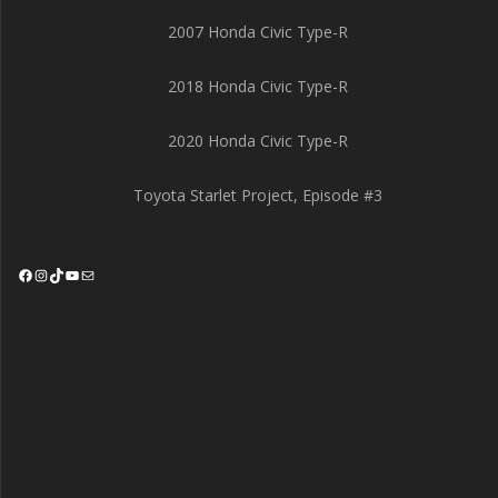
2007 Honda Civic Type-R
2018 Honda Civic Type-R
2020 Honda Civic Type-R
Toyota Starlet Project, Episode #3
Facebook
Instagram
TikTok
YouTube
Mail