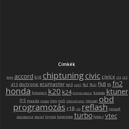
Címkék
chiptuning
civic
accord
civicx
b16
crz
crx
4efe
fn2
fk8
ecumaster
doctronic
d13
ep3
fk2
fk2r
fl5
ep91
honda
k20
ktuner
k24
kswap
hptuners
kompresszor
obd
l15
mazda
nissan
mini
mx5
miata
nismotronic
programozás
reflash
r18
renault
r20
turbo
vtec
type-r
toyota
tunerview
standalone
starlet