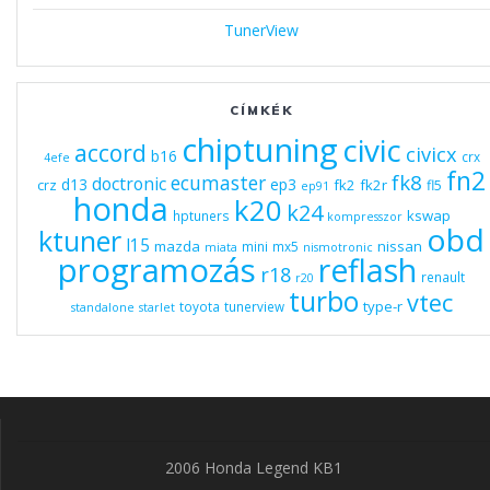
TunerView
CÍMKÉK
chiptuning
civic
accord
civicx
b16
crx
4efe
fn2
fk8
ecumaster
doctronic
d13
ep3
fk2
fk2r
crz
fl5
ep91
honda
k20
k24
kswap
hptuners
kompresszor
obd
ktuner
l15
mazda
nissan
mini
mx5
miata
nismotronic
programozás
reflash
r18
renault
r20
turbo
vtec
type-r
toyota
tunerview
standalone
starlet
2006 Honda Legend KB1