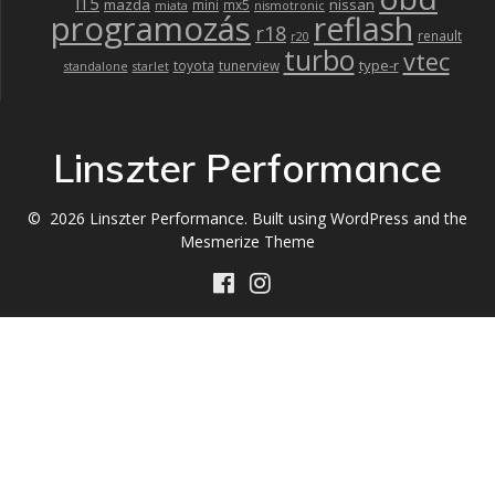
l15
mazda
nissan
mini
mx5
miata
nismotronic
programozás
reflash
r18
renault
r20
turbo
vtec
type-r
toyota
tunerview
standalone
starlet
Linszter Performance
© 2026 Linszter Performance. Built using WordPress and the
Mesmerize Theme