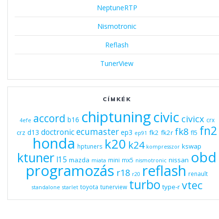
NeptuneRTP
Nismotronic
Reflash
TunerView
CÍMKÉK
chiptuning
civic
accord
civicx
b16
crx
4efe
fn2
fk8
ecumaster
doctronic
d13
ep3
fk2
fk2r
crz
fl5
ep91
honda
k20
k24
kswap
hptuners
kompresszor
obd
ktuner
l15
mazda
nissan
mini
mx5
miata
nismotronic
programozás
reflash
r18
renault
r20
turbo
vtec
type-r
toyota
tunerview
standalone
starlet