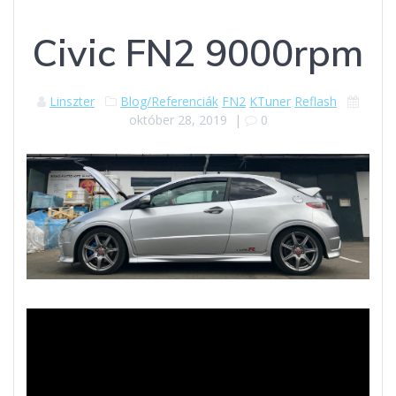
Civic FN2 9000rpm
Linszter
Blog/Referenciák
FN2
KTuner
Reflash
október 28, 2019
|
0