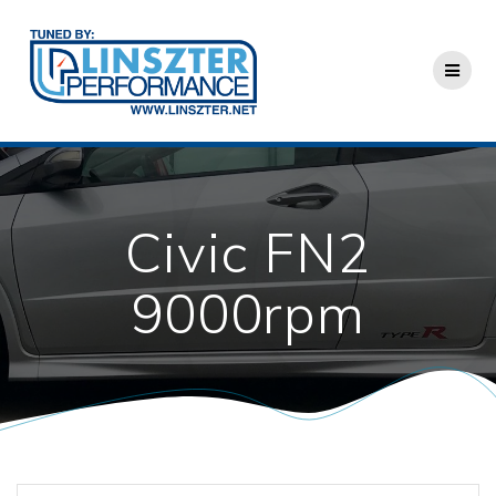
Skip
to
content
Civic FN2
9000rpm