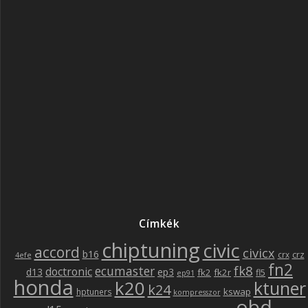
Címkék
chiptuning
civic
accord
civicx
b16
crz
crx
4efe
fn2
fk8
ecumaster
doctronic
d13
ep3
fk2
fk2r
fl5
ep91
honda
k20
ktuner
k24
kswap
hptuners
kompresszor
obd