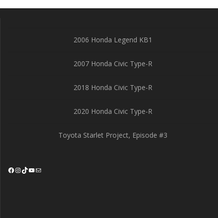
2006 Honda Legend KB1
2007 Honda Civic Type-R
2018 Honda Civic Type-R
2020 Honda Civic Type-R
Toyota Starlet Project, Episode #3
Facebook
Instagram
TikTok
YouTube
Mail