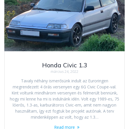
Honda Civic 1.3
március 24, 2022
Tavaly néhány ismerősünk indult az Euroringen
megrendezett 4 órás versenyen egy 6G Civic Coupe-val.
Kint voltunk mindhárom versenyen és felmerült bennünk,
hogy mi lenne ha mi is indulnánk idén. Volt egy 1989-es, 75
lóerős, 1.3-as, karburátoros Civic-em, amit nem nagyon
használtam, így ezt fogtuk be projekt autónak. A terv
mindenképpen az volt, hogy az 1.3…
Read more