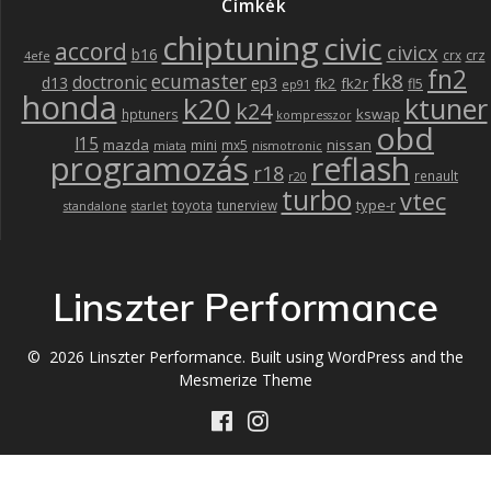
Címkék
chiptuning
civic
accord
civicx
b16
crz
crx
4efe
fn2
fk8
ecumaster
doctronic
d13
ep3
fk2
fk2r
fl5
ep91
honda
k20
ktuner
k24
kswap
hptuners
kompresszor
obd
l15
mazda
nissan
mini
mx5
miata
nismotronic
programozás
reflash
r18
renault
r20
turbo
vtec
type-r
toyota
tunerview
standalone
starlet
Linszter Performance
© 2026 Linszter Performance. Built using WordPress and the
Mesmerize Theme