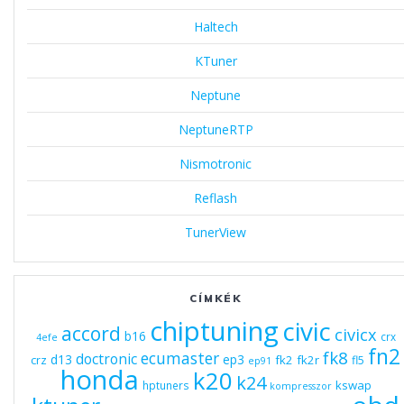
Haltech
KTuner
Neptune
NeptuneRTP
Nismotronic
Reflash
TunerView
CÍMKÉK
chiptuning
civic
accord
civicx
b16
crx
4efe
fn2
fk8
ecumaster
doctronic
d13
ep3
fk2
fk2r
crz
fl5
ep91
honda
k20
k24
kswap
hptuners
kompresszor