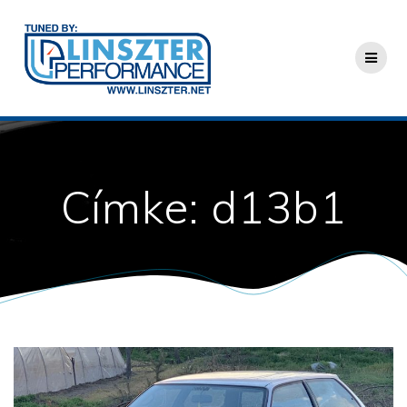
Skip
to
content
Címke:
d13b1