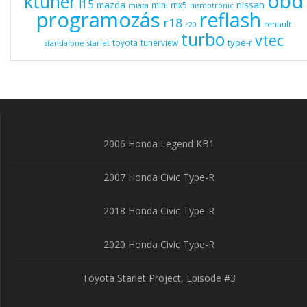
obd
ktuner
l15
mazda
nissan
mini
mx5
miata
nismotronic
programozás
reflash
r18
renault
r20
turbo
vtec
type-r
toyota
tunerview
standalone
starlet
2006 Honda Legend KB1
2007 Honda Civic Type-R
2018 Honda Civic Type-R
2020 Honda Civic Type-R
Toyota Starlet Project, Episode #3