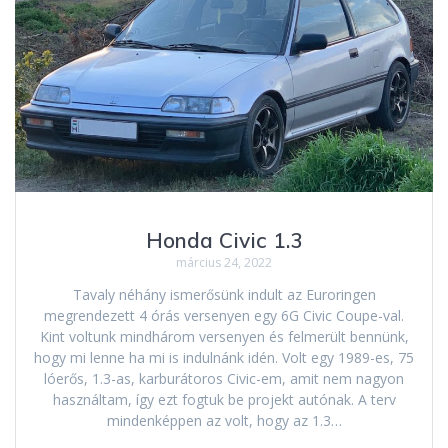
Honda Civic 1.3
március 24, 2022
Tavaly néhány ismerősünk indult az Euroringen
megrendezett 4 órás versenyen egy 6G Civic Coupe-val.
Kint voltunk mindhárom versenyen és felmerült bennünk,
hogy mi lenne ha mi is indulnánk idén. Volt egy 1989-es, 75
lóerős, 1.3-as, karburátoros Civic-em, amit nem nagyon
használtam, így ezt fogtuk be projekt autónak. A terv
mindenképpen az volt, hogy az 1.3…