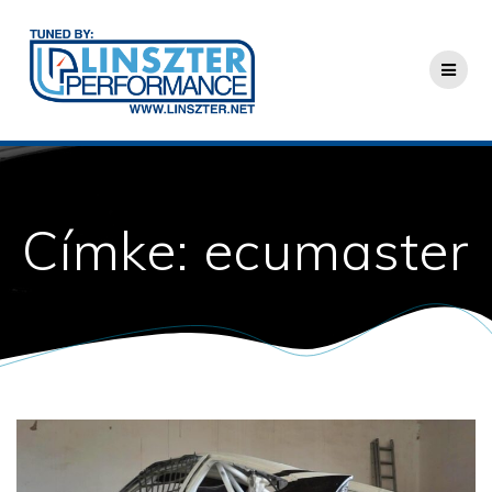
Skip
to
content
Címke:
ecumaster