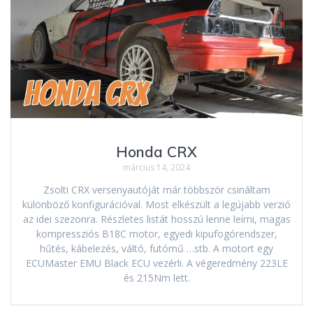
Honda CRX
március 14, 2024
Zsolti CRX versenyautóját már többször csináltam
különböző konfigurációval. Most elkészült a legújabb verzió
az idei szezonra. Részletes listát hosszú lenne leírni, magas
kompressziós B18C motor, egyedi kipufogórendszer,
hűtés, kábelezés, váltó, futómű …stb. A motort egy
ECUMaster EMU Black ECU vezérli. A végeredmény 223LE
és 215Nm lett.