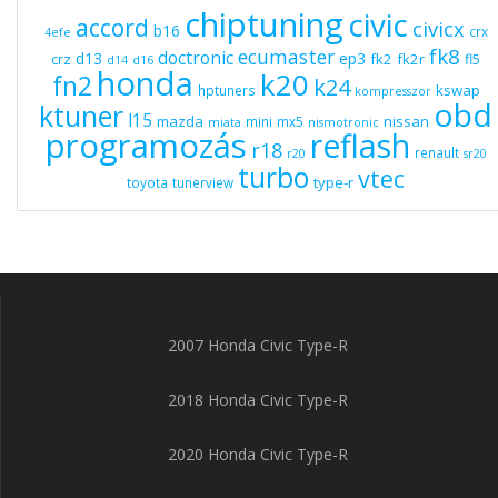
chiptuning
civic
accord
civicx
b16
crx
4efe
fk8
ecumaster
doctronic
d13
ep3
fk2
fk2r
crz
fl5
d14
d16
honda
k20
fn2
k24
kswap
hptuners
kompresszor
obd
ktuner
l15
mazda
nissan
mini
mx5
miata
nismotronic
programozás
reflash
r18
renault
r20
sr20
turbo
vtec
type-r
toyota
tunerview
2007 Honda Civic Type-R
2018 Honda Civic Type-R
2020 Honda Civic Type-R