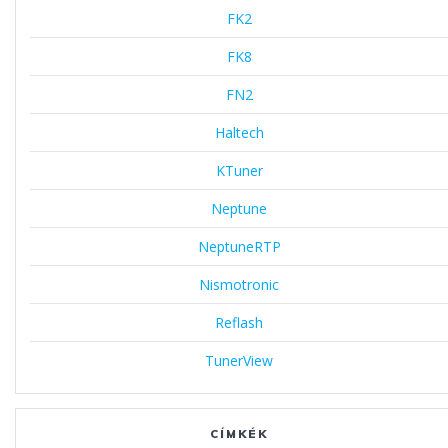
FK2
FK8
FN2
Haltech
KTuner
Neptune
NeptuneRTP
Nismotronic
Reflash
TunerView
CÍMKÉK