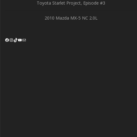
Toyota Starlet Project, Episode #3
2010 Mazda MX-5 NC 2.0L
Facebook
Instagram
TikTok
YouTube
Mail