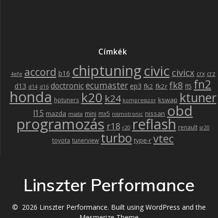
Címkék
chiptuning
civic
accord
civicx
b16
crz
crx
4efe
fn2
fk8
ecumaster
doctronic
d13
ep3
fk2
fk2r
fl5
d14
d16
honda
k20
ktuner
k24
kswap
hptuners
kompresszor
obd
l15
mazda
nissan
mini
mx5
miata
nismotronic
programozás
reflash
r18
renault
r20
sr20
turbo
vtec
type-r
toyota
tunerview
Linszter Performance
© 2026 Linszter Performance. Built using WordPress and the
Mesmerize Theme