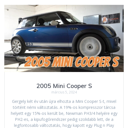
2005 Mini Cooper S
március 5, 2024
Gergely két év után újra elhozta a Mini Cooper S-t, mivel
történt némi változtatás. A 19%-os kompresszor tárcsa
helyett egy 15%-os került be, Newman PH3/4 helyére egy
PH2-es, a kipufogórendszer pedig szolidabb lett, de a
legfontosabb változtatás, hogy kapott egy Plug n Play