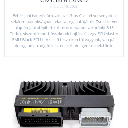
Civic B18T 4WD
március 19, 2023
Fehér Jani ismerősöm, aki az 1.3-as Civic-el versenyzik a
szlalom bajnokságban, eladta régi autóját és Zsolti tervei
alapján Jani átépítette. A motor maradt a korábbi B18
Turbo, viszont kapott összkerék hajtást és egy ECUMaster
EMU Black ECU-t. Az első teszteken túl vagyunk, van pár
dolog, amit még fejleszteni kell, de ígéretesnek tűnik.