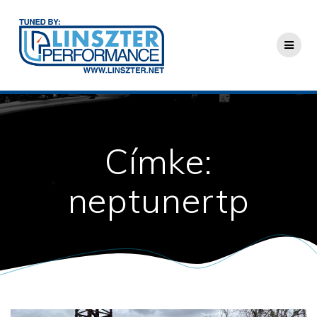
Skip
to
content
Címke:
neptunertp