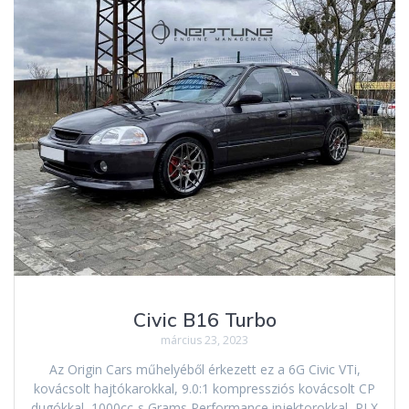
Civic B16 Turbo
március 23, 2023
Az Origin Cars műhelyéből érkezett ez a 6G Civic VTi,
kovácsolt hajtókarokkal, 9.0:1 kompressziós kovácsolt CP
dugókkal, 1000cc-s Grams Performance injektorokkal, PLX