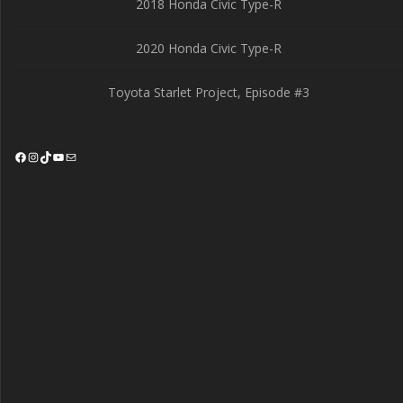
2018 Honda Civic Type-R
2020 Honda Civic Type-R
Toyota Starlet Project, Episode #3
Facebook
Instagram
TikTok
YouTube
Mail