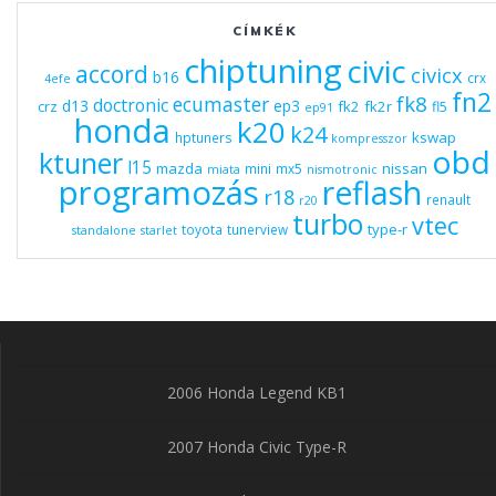
CÍMKÉK
chiptuning
civic
accord
civicx
b16
crx
4efe
fn2
fk8
ecumaster
doctronic
d13
ep3
fk2
fk2r
crz
fl5
ep91
honda
k20
k24
kswap
hptuners
kompresszor
obd
ktuner
l15
mazda
nissan
mini
mx5
miata
nismotronic
programozás
reflash
r18
renault
r20
turbo
vtec
type-r
toyota
tunerview
standalone
starlet
2006 Honda Legend KB1
2007 Honda Civic Type-R