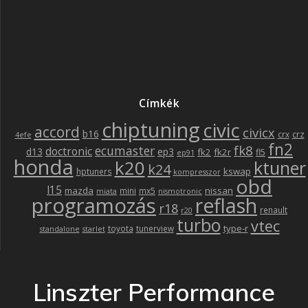
Címkék
chiptuning
civic
accord
civicx
b16
crz
crx
4efe
fn2
fk8
ecumaster
doctronic
d13
ep3
fk2
fk2r
fl5
ep91
honda
k20
ktuner
k24
kswap
hptuners
kompresszor
obd
l15
mazda
nissan
mini
mx5
miata
nismotronic
programozás
reflash
r18
renault
r20
turbo
vtec
type-r
toyota
tunerview
standalone
starlet
Linszter Performance