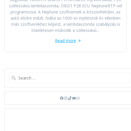
szélessávú lambdaszonda, OBD1 P28 ECU NeptuneRTP-vel
programozva. A Neptune szoftvernek is köszönhetően, az
autó elsőre indult, hiába az 1000-es injektorok és ellenben
más szoftverekhez képest, a lambdaszonda szabályzás is
tökéletesen működik a szélessávú…
Read more
Search
for:
Facebook
Instagram
TikTok
YouTube
Mail