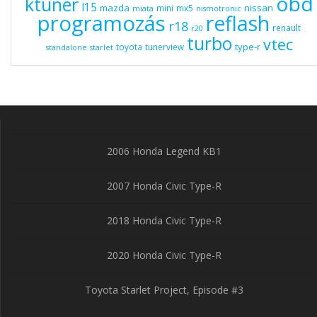
obd
ktuner
l15
mazda
nissan
mini
mx5
miata
nismotronic
programozás
reflash
r18
renault
r20
turbo
vtec
type-r
toyota
tunerview
standalone
starlet
2006 Honda Legend KB1
2007 Honda Civic Type-R
2018 Honda Civic Type-R
2020 Honda Civic Type-R
Toyota Starlet Project, Episode #3