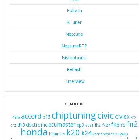
Haltech
KTuner
Neptune
NeptuneRTP
Nismotronic
Reflash
TunerView
CÍMKÉK
chiptuning
civic
accord
civicx
b16
crx
4efe
fn2
fk8
ecumaster
doctronic
d13
ep3
fk2
fk2r
crz
fl5
ep91
honda
k20
k24
kswap
hptuners
kompresszor