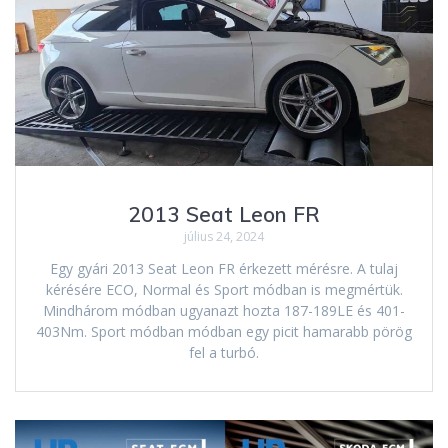
2013 Seat Leon FR
július 24, 2024
Egy gyári 2013 Seat Leon FR érkezett mérésre. A tulaj
kérésére ECO, Normal és Sport módban is megmértük.
Mindhárom módban ugyanazt hozta 187-189LE és 401-
403Nm. Sport módban módban egy picit hamarabb pörög
fel a turbó.