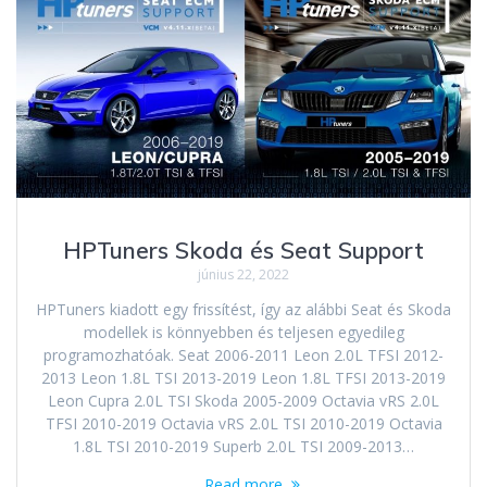
HPTuners Skoda és Seat Support
június 22, 2022
HPTuners kiadott egy frissítést, így az alábbi Seat és Skoda
modellek is könnyebben és teljesen egyedileg
programozhatóak. Seat 2006-2011 Leon 2.0L TFSI 2012-
2013 Leon 1.8L TSI 2013-2019 Leon 1.8L TFSI 2013-2019
Leon Cupra 2.0L TSI Skoda 2005-2009 Octavia vRS 2.0L
TFSI 2010-2019 Octavia vRS 2.0L TSI 2010-2019 Octavia
1.8L TSI 2010-2019 Superb 2.0L TSI 2009-2013…
Read more