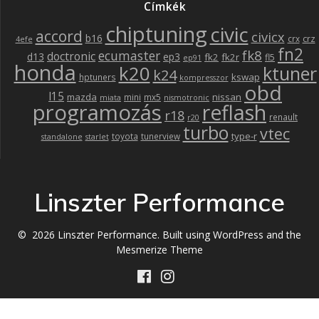
Címkék
chiptuning
civic
accord
civicx
b16
crz
crx
4efe
fn2
fk8
ecumaster
doctronic
d13
ep3
fk2
fk2r
fl5
ep91
honda
k20
ktuner
k24
kswap
hptuners
kompresszor
obd
l15
mazda
nissan
mini
mx5
miata
nismotronic
programozás
reflash
r18
renault
r20
turbo
vtec
type-r
toyota
tunerview
standalone
starlet
Linszter Performance
© 2026 Linszter Performance. Built using WordPress and the
Mesmerize Theme