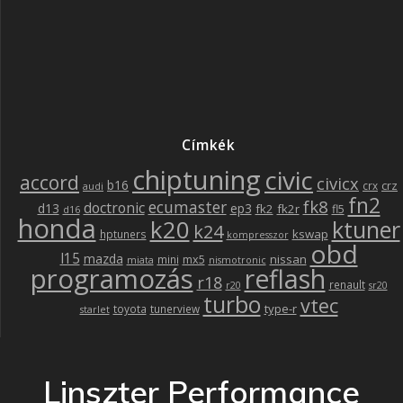
Címkék
chiptuning
civic
accord
civicx
b16
crz
crx
audi
fn2
fk8
ecumaster
doctronic
d13
ep3
fk2
fk2r
fl5
d16
honda
k20
ktuner
k24
kswap
hptuners
kompresszor
obd
l15
mazda
nissan
mx5
mini
miata
nismotronic
programozás
reflash
r18
renault
r20
sr20
turbo
vtec
type-r
toyota
tunerview
starlet
Linszter Performance