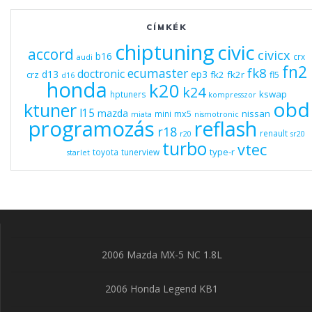
CÍMKÉK
chiptuning
civic
accord
civicx
b16
crx
audi
fn2
fk8
ecumaster
doctronic
d13
ep3
fk2
fk2r
crz
fl5
d16
honda
k20
k24
kswap
hptuners
kompresszor
obd
ktuner
l15
mazda
nissan
mx5
mini
miata
nismotronic
programozás
reflash
r18
renault
r20
sr20
turbo
vtec
type-r
toyota
tunerview
starlet
2006 Mazda MX-5 NC 1.8L
2006 Honda Legend KB1