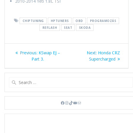
2010-2014 Yeti 1.8L TSI
CHIPTUNING
HPTUNERS
OBD
PROGRAMOZÁS
REFLASH
SEAT
SKODA
Bejegyzés
Previous
Next
Previous:
KSwap EJ –
Next:
Honda CRZ
navigáció
post:
post:
Part 3.
Supercharged
Search
for:
Facebook
Instagram
TikTok
YouTube
Mail