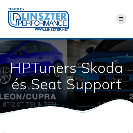
Skip
to
content
HPTuners Skoda
és Seat Support