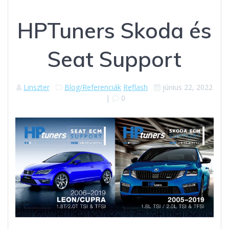
HPTuners Skoda és
Seat Support
Linszter
Blog/Referenciák
Reflash
június 22, 2022
|
0