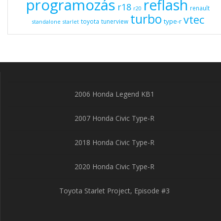
programozás
reflash
r18
renault
r20
turbo
vtec
type-r
toyota
tunerview
standalone
starlet
2006 Honda Legend KB1
2007 Honda Civic Type-R
2018 Honda Civic Type-R
2020 Honda Civic Type-R
Toyota Starlet Project, Episode #3