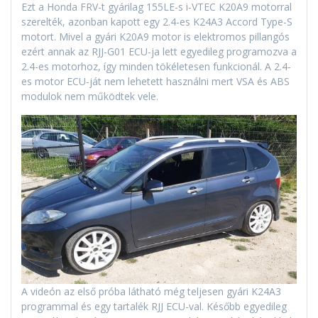
Ezt a Honda FRV-t gyárilag 155LE-s i-VTEC K20A9 motorral
szerelték, azonban kapott egy 2.4-es K24A3 Accord Type-S
motort. Mivel a gyári K20A9 motor is elektromos pillangós
ezért annak az RJJ-G01 ECU-ja lett egyedileg programozva a
2.4-es motorhoz, így minden tökéletesen funkcionál. A 2.4-
es motor ECU-ját nem lehetett használni mert VSA és ABS
modulok nem működtek vele.
A videón az első próba látható még teljesen gyári K24A3
programmal és egy tartalék RJJ ECU-val. Később egyedileg