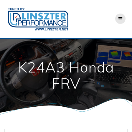
Skip
to
content
K24A3 Honda
FRV