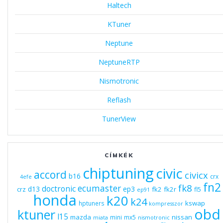
Haltech
KTuner
Neptune
NeptuneRTP
Nismotronic
Reflash
TunerView
CÍMKÉK
chiptuning
civic
accord
civicx
b16
crx
4efe
fn2
fk8
ecumaster
doctronic
d13
ep3
fk2
fk2r
crz
fl5
ep91
honda
k20
k24
kswap
hptuners
kompresszor
obd
ktuner
l15
mazda
nissan
mini
mx5
miata
nismotronic