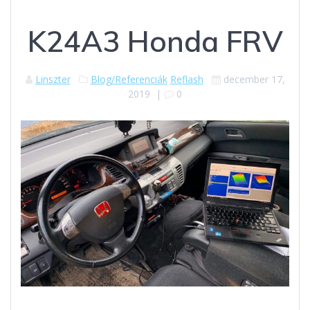
K24A3 Honda FRV
Linszter
Blog/Referenciák
Reflash
december 17,
2019
|
0