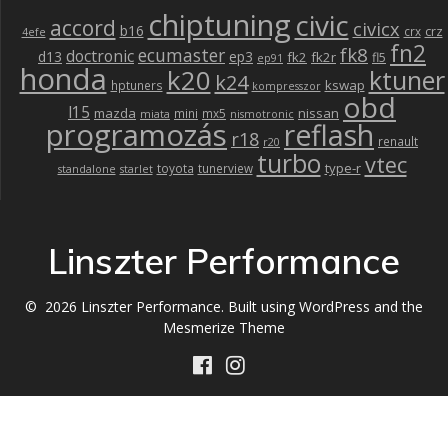
chiptuning
civic
accord
civicx
b16
crz
crx
4efe
fn2
fk8
ecumaster
doctronic
d13
ep3
fk2
fk2r
fl5
ep91
honda
k20
ktuner
k24
kswap
hptuners
kompresszor
obd
l15
mazda
nissan
mini
mx5
miata
nismotronic
programozás
reflash
r18
renault
r20
turbo
vtec
type-r
toyota
tunerview
standalone
starlet
Linszter Performance
© 2026 Linszter Performance. Built using WordPress and the
Mesmerize Theme