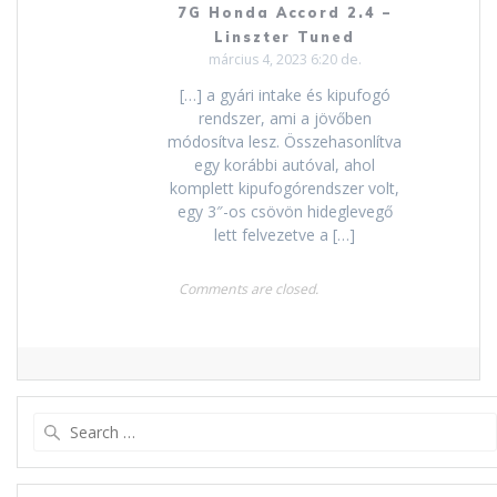
7G Honda Accord 2.4 –
Linszter Tuned
március 4, 2023 6:20 de.
[…] a gyári intake és kipufogó
rendszer, ami a jövőben
módosítva lesz. Összehasonlítva
egy korábbi autóval, ahol
komplett kipufogórendszer volt,
egy 3″-os csövön hideglevegő
lett felvezetve a […]
Comments are closed.
Search
for: