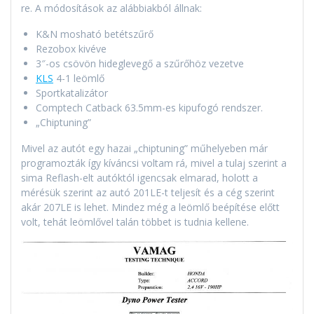
re. A módosítások az alábbiakból állnak:
K&N mosható betétszűrő
Rezobox kivéve
3″-os csövön hideglevegő a szűrőhöz vezetve
KLS
4-1 leömlő
Sportkatalizátor
Comptech Catback 63.5mm-es kipufogó rendszer.
„Chiptuning”
Mivel az autót egy hazai „chiptuning” műhelyeben már
programozták így kíváncsi voltam rá, mivel a tulaj szerint a
sima Reflash-elt autóktól igencsak elmarad, holott a
mérésük szerint az autó 201LE-t teljesít és a cég szerint
akár 207LE is lehet. Mindez még a leömlő beépítése előtt
volt, tehát leömlővel talán többet is tudnia kellene.