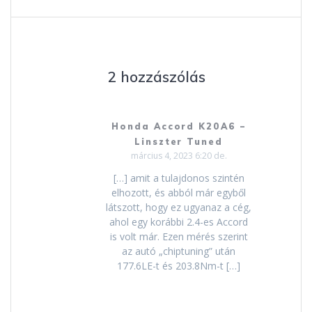
navigáció
2 hozzászólás
Honda Accord K20A6 –
Linszter Tuned
március 4, 2023 6:20 de.
[…] amit a tulajdonos szintén
elhozott, és abból már egyből
látszott, hogy ez ugyanaz a cég,
ahol egy korábbi 2.4-es Accord
is volt már. Ezen mérés szerint
az autó „chiptuning” után
177.6LE-t és 203.8Nm-t […]