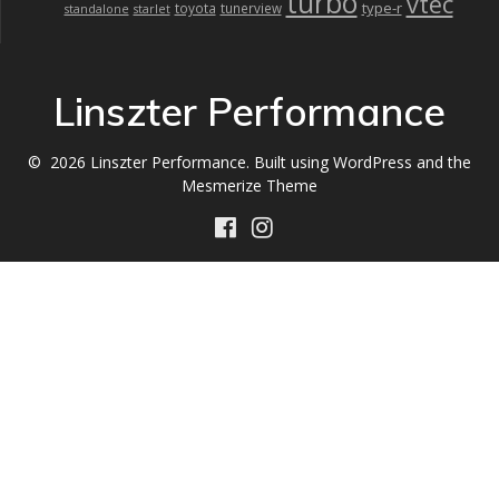
turbo
vtec
type-r
toyota
tunerview
standalone
starlet
Linszter Performance
© 2026 Linszter Performance. Built using WordPress and the
Mesmerize Theme