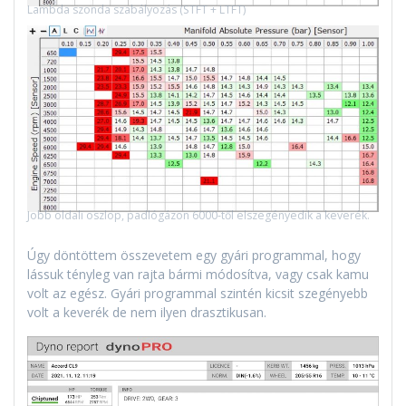
Lambda szonda szabályozás (STFT + LTFT)
Jobb oldali oszlop, padlógázon 6000-től elszegényedik a keverék.
Úgy döntöttem összevetem egy gyári programmal, hogy
lássuk tényleg van rajta bármi módosítva, vagy csak kamu
volt az egész. Gyári programmal szintén kicsit szegényebb
volt a keverék de nem ilyen drasztikusan.