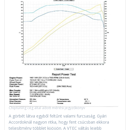
Chiptuning cég által adott mérési jegyzőkönyv
A görbét látva egyből feltűnt valami furcsaság. Gyári
Accordoknál nagyon ritka, hogy fent csúcsban ekkora
teljesítmény többlet kijöjjön. A VTEC váltás lejebb