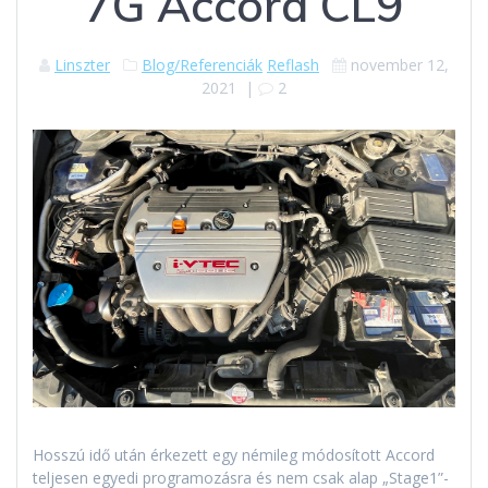
7G Accord CL9
Linszter
Blog/Referenciák
Reflash
november 12,
2021
|
2
Hosszú idő után érkezett egy némileg módosított Accord
teljesen egyedi programozásra és nem csak alap „Stage1”-