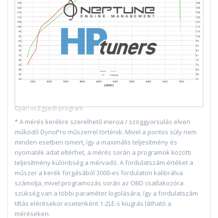
Gyári vs Egyedi program
* A mérés kerékre szerelhető inercia / szöggyorsulás elven
működő DynoPro műszerrel történik. Mivel a pontos súly nem
minden esetben ismert, így a maximális teljesítmény és
nyomaték adat eltérhet, a mérés során a programok közötti
teljesítmény különbség a mérvadó. A fordulatszám értéket a
műszer a kerék forgásából 3000-es fordulaton kalibrálva
számolja, mivel programozás során az OBD csatlakozóra
szükség van a többi paraméter logolására, így a fordulatszám
tiltás elérésekor esetenként 1-2LE-s kiugrás látható a
méréseken.