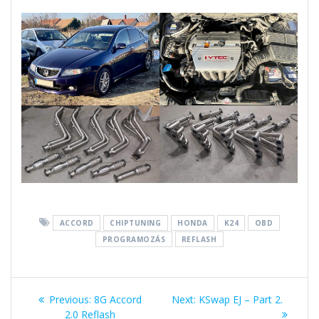
ACCORD
CHIPTUNING
HONDA
K24
OBD
PROGRAMOZÁS
REFLASH
Bejegyzés
Previous
Next
Previous:
8G Accord
Next:
KSwap EJ – Part 2.
post:
post:
2.0 Reflash