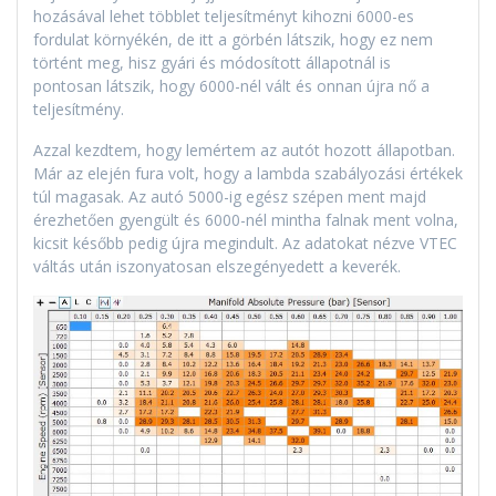
hozásával lehet többlet teljesítményt kihozni 6000-es
fordulat környékén, de itt a görbén látszik, hogy ez nem
történt meg, hisz gyári és módosított állapotnál is
pontosan látszik, hogy 6000-nél vált és onnan újra nő a
teljesítmény.
Azzal kezdtem, hogy lemértem az autót hozott állapotban.
Már az elején fura volt, hogy a lambda szabályozási értékek
túl magasak. Az autó 5000-ig egész szépen ment majd
érezhetően gyengült és 6000-nél mintha falnak ment volna,
kicsit később pedig újra megindult. Az adatokat nézve VTEC
váltás után iszonyatosan elszegényedett a keverék.