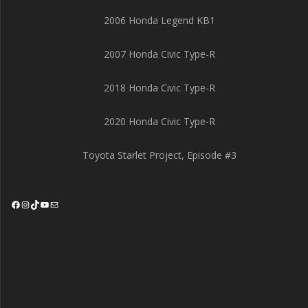
2006 Honda Legend KB1
2007 Honda Civic Type-R
2018 Honda Civic Type-R
2020 Honda Civic Type-R
Toyota Starlet Project, Episode #3
Facebook
Instagram
TikTok
YouTube
Mail