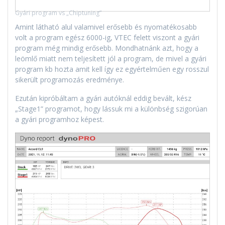
Gyári program vs „Chiptuning”
Amint látható alul valamivel erősebb és nyomatékosabb
volt a program egész 6000-ig, VTEC felett viszont a gyári
program még mindig erősebb. Mondhatnánk azt, hogy a
leömlő miatt nem teljesített jól a program, de mivel a gyári
program kb hozta amit kell így ez egyértelműen egy rosszul
sikerült programozás eredménye.
Ezután kipróbáltam a gyári autóknál eddig bevált, kész
„Stage1” programot, hogy lássuk mi a különbség szigorúan
a gyári programhoz képest.