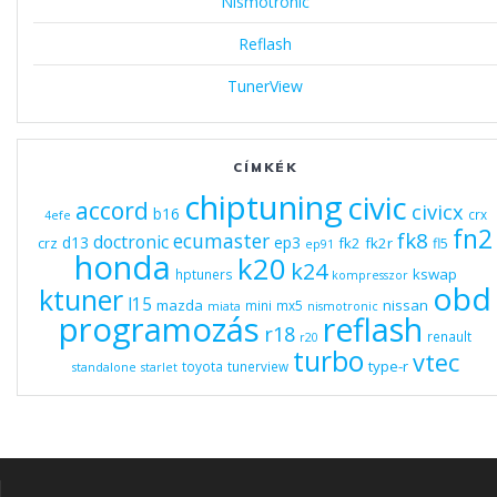
Nismotronic
Reflash
TunerView
CÍMKÉK
chiptuning
civic
accord
civicx
b16
crx
4efe
fn2
fk8
ecumaster
doctronic
d13
ep3
fk2
fk2r
crz
fl5
ep91
honda
k20
k24
kswap
hptuners
kompresszor
obd
ktuner
l15
mazda
nissan
mini
mx5
miata
nismotronic
programozás
reflash
r18
renault
r20
turbo
vtec
type-r
toyota
tunerview
standalone
starlet