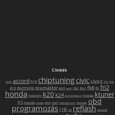
Címkék
chiptuning
civic
accord
civicx
b16
crz
crx
4efe
fn2
fk8
ecumaster
doctronic
d13
ep3
fk2
fk2r
fl5
ep91
honda
k20
ktuner
k24
kswap
hptuners
kompresszor
obd
l15
mazda
nissan
mini
mx5
miata
nismotronic
programozás
reflash
r18
renault
r20