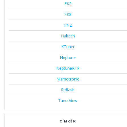
FK2
FK8
FN2
Haltech
KTuner
Neptune
NeptuneRTP
Nismotronic
Reflash
TunerView
CÍMKÉK