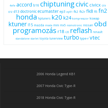
chiptuning
civic
accord
civicx
b16
crx
4efe
fn2
fk8
ecumaster
doctronic
d13
ep3
fk2
fk2r
crz
fl5
ep91
honda
k20
k24
kswap
hptuners
kompresszor
obd
ktuner
l15
mazda
nissan
mini
mx5
miata
nismotronic
programozás
reflash
r18
renault
r20
turbo
vtec
type-r
toyota
tunerview
standalone
starlet
2006 Honda Legend KB1
2007 Honda Civic Type-R
2018 Honda Civic Type-R