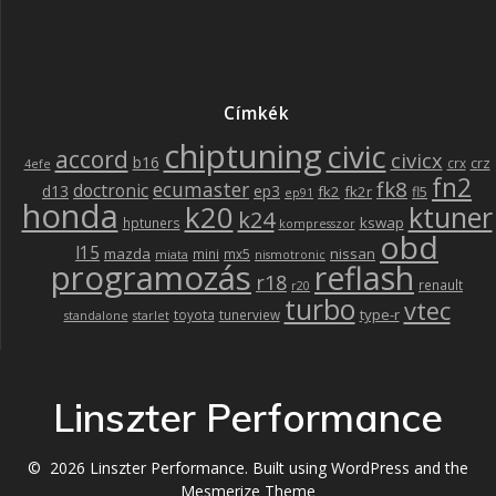
Címkék
chiptuning
civic
accord
civicx
b16
crz
crx
4efe
fn2
fk8
ecumaster
doctronic
d13
ep3
fk2
fk2r
fl5
ep91
honda
k20
ktuner
k24
kswap
hptuners
kompresszor
obd
l15
mazda
nissan
mini
mx5
miata
nismotronic
programozás
reflash
r18
renault
r20
turbo
vtec
type-r
toyota
tunerview
standalone
starlet
Linszter Performance
© 2026 Linszter Performance. Built using WordPress and the
Mesmerize Theme