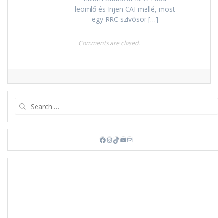
leömlő és Injen CAI mellé, most
egy RRC szívósor […]
Comments are closed.
Search
for:
Facebook
Instagram
TikTok
YouTube
Mail