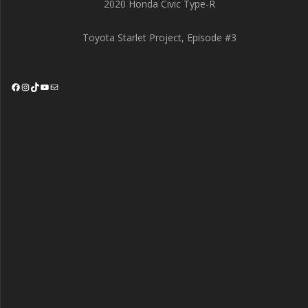
2020 Honda Civic Type-R
Toyota Starlet Project, Episode #3
Facebook
Instagram
TikTok
YouTube
Mail