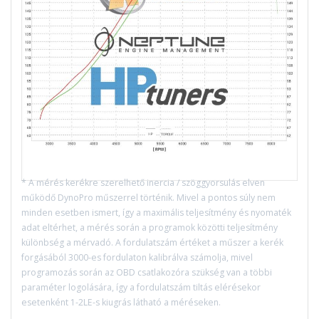
* A mérés kerékre szerelhető inercia / szöggyorsulás elven
működő DynoPro műszerrel történik. Mivel a pontos súly nem
minden esetben ismert, így a maximális teljesítmény és nyomaték
adat eltérhet, a mérés során a programok közötti teljesítmény
különbség a mérvadó. A fordulatszám értéket a műszer a kerék
forgásából 3000-es fordulaton kalibrálva számolja, mivel
programozás során az OBD csatlakozóra szükség van a többi
paraméter logolására, így a fordulatszám tiltás elérésekor
esetenként 1-2LE-s kiugrás látható a méréseken.