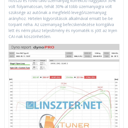
hosszú és rövid távú üzemanyag korrekció nagyjából 30%
volt folyamatosan, tehát 30%-al több üzemanyagra volt
szüksége az autónak a megfelelő levegő/üzemanyag
arányhoz. Hirtelen kigyorsítások alkalmával emiatt be-be
torpant néha. Az üzemanyag befecskendezése korrigálva
lett és némi plusz teljesítmény és nyomaték is jött az Injen
CAI-nak köszönhetően.