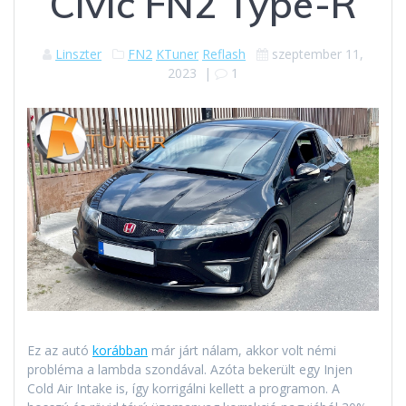
Civic FN2 Type-R
Linszter
FN2
KTuner
Reflash
szeptember 11,
2023
|
1
Ez az autó
korábban
már járt nálam, akkor volt némi
probléma a lambda szondával. Azóta bekerült egy Injen
Cold Air Intake is, így korrigálni kellett a programon. A