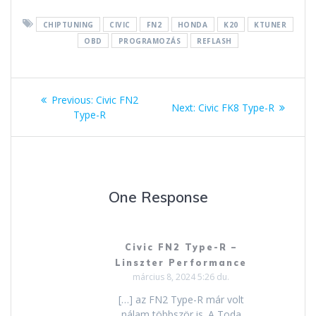
CHIPTUNING
CIVIC
FN2
HONDA
K20
KTUNER
OBD
PROGRAMOZÁS
REFLASH
Bejegyzés
Previous
Previous:
Civic FN2
Next
Next:
Civic FK8 Type-R
navigáció
post:
Type-R
post:
One Response
Civic FN2 Type-R –
Linszter Performance
március 8, 2024 5:26 du.
[…] az FN2 Type-R már volt
nálam többször is. A Toda