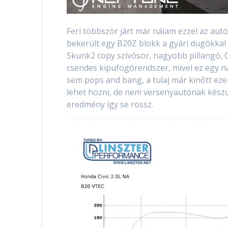
Feri többször járt már nálam ezzel az au
bekerült egy B20Z blokk a gyári dugókkal
Skunk2 copy szívósor, nagyobb pillangó, C
csendes kipufogórendszer, mivel ez egy n
sem pops and bang, a tulaj már kinőtt ezek
lehet hozni, de nem versenyautónak készült
eredmény így se rossz.