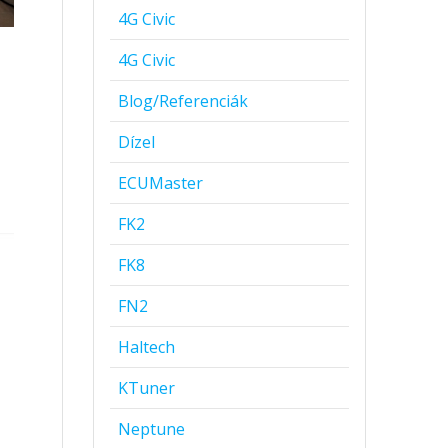
4G Civic
4G Civic
Blog/Referenciák
Dízel
ECUMaster
FK2
FK8
FN2
Haltech
KTuner
Neptune