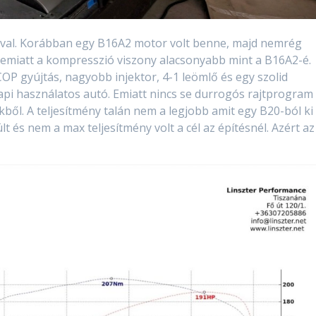
tóval. Korábban egy B16A2 motor volt benne, majd nemrég
 emiatt a kompresszió viszony alacsonyabb mint a B16A2-é.
OP gyújtás, nagyobb injektor, 4-1 leömlő és egy szolid
api használatos autó. Emiatt nincs se durrogós rajtprogram
ből. A teljesítmény talán nem a legjobb amit egy B20-ból ki
 és nem a max teljesítmény volt a cél az építésnél. Azért az