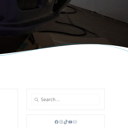
Search
for:
Facebook
Instagram
TikTok
YouTube
Mail