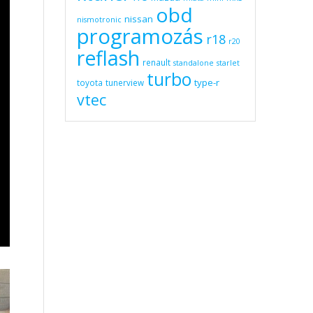
obd
nissan
nismotronic
programozás
r18
r20
reflash
renault
standalone
starlet
turbo
type-r
toyota
tunerview
vtec