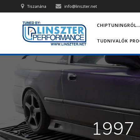
Skip
Tiszanána
info@linszter.net
to
content
CHIPTUNINGRÓL
TUDNIVALÓK PR
1997 