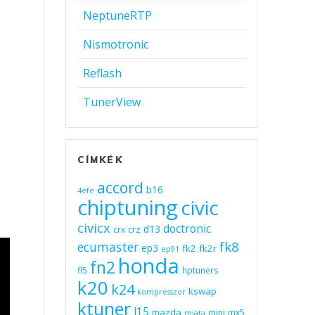
NeptuneRTP
Nismotronic
Reflash
TunerView
CÍMKÉK
accord
b16
4efe
chiptuning
civic
civicx
doctronic
d13
crz
crx
fk8
ecumaster
ep3
fk2
fk2r
ep91
honda
fn2
fl5
hptuners
k20
k24
kswap
kompresszor
ktuner
l15
mazda
mini
mx5
miata