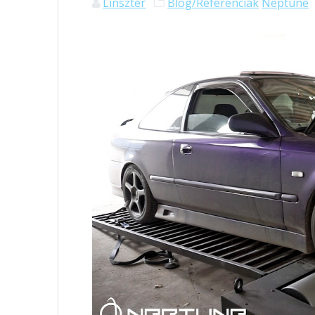
Linszter
Blog/Referenciák
Neptune