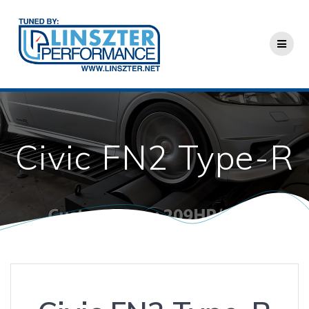
Skip
to
content
Civic FN2 Type-R