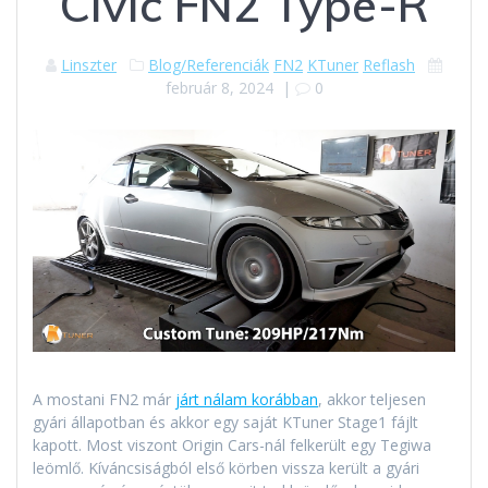
Civic FN2 Type-R
Linszter
Blog/Referenciák
FN2
KTuner
Reflash
február 8, 2024
|
0
A mostani FN2 már
járt nálam
korábban
, akkor teljesen
gyári állapotban és akkor egy saját KTuner Stage1 fájlt
kapott. Most viszont Origin Cars-nál felkerült egy Tegiwa
leömlő. Kíváncsiságból első körben vissza került a gyári