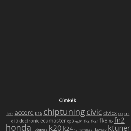
Címkék
chiptuning
civic
accord
civicx
b16
crz
crx
4efe
fn2
fk8
ecumaster
doctronic
d13
ep3
fk2
fk2r
fl5
ep91
honda
k20
ktuner
k24
kswap
hptuners
kompresszor