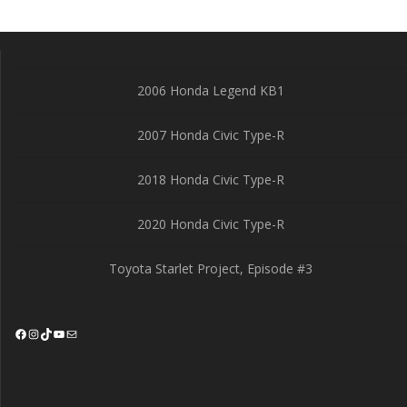
2006 Honda Legend KB1
2007 Honda Civic Type-R
2018 Honda Civic Type-R
2020 Honda Civic Type-R
Toyota Starlet Project, Episode #3
Facebook
Instagram
TikTok
YouTube
Mail