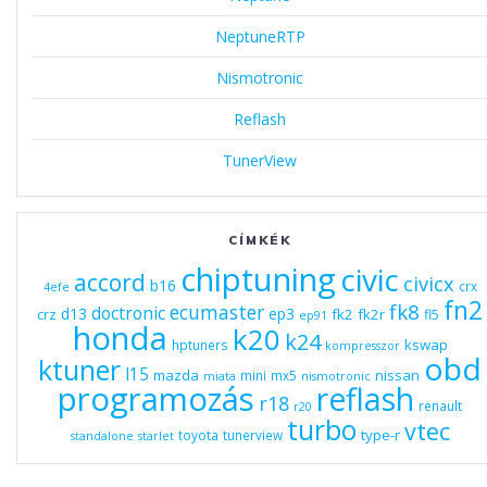
NeptuneRTP
Nismotronic
Reflash
TunerView
CÍMKÉK
chiptuning
civic
accord
civicx
b16
crx
4efe
fn2
fk8
ecumaster
doctronic
d13
ep3
fk2
fk2r
crz
fl5
ep91
honda
k20
k24
kswap
hptuners
kompresszor
obd
ktuner
l15
mazda
nissan
mini
mx5
miata
nismotronic
programozás
reflash
r18
renault
r20
turbo
vtec
type-r
toyota
tunerview
standalone
starlet