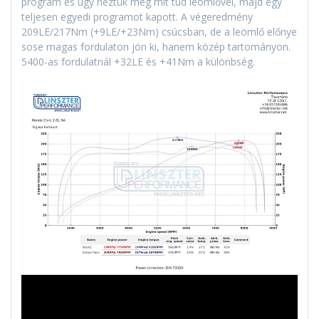
program és úgy néztük meg mit tud leömlővel, majd egy
teljesen egyedi programot kapott. A végeredmény
209LE/217Nm (+9LE/+23Nm) csúcsban, de a leömlő előnye
sose magas fordulaton jön ki, hanem közép tartományon.
5400-as fordulatnál +32LE és +41Nm a különbség.