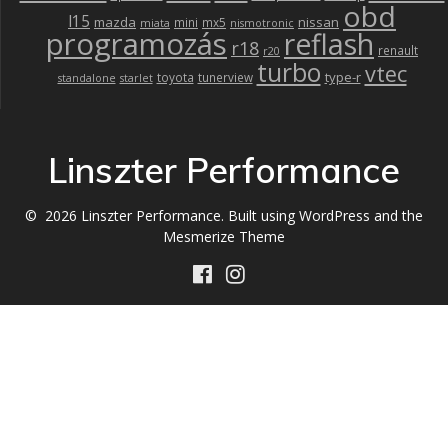
obd
l15
mazda
nissan
mini
mx5
miata
nismotronic
programozás
reflash
r18
renault
r20
turbo
vtec
type-r
toyota
tunerview
standalone
starlet
Linszter Performance
© 2026 Linszter Performance. Built using WordPress and the
Mesmerize Theme